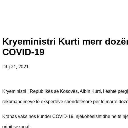
Kryeministri Kurti merr doz
COVID-19
Dhj 21, 2021
Kryeministri i Republikës së Kosovës, Albin Kurti, i është përgj
rekomandimeve të ekspertëve shëndetësorë për të marrë doz
Krahas vaksinës kundër COVID-19, njëkohësisht dhe në të njëjt
gripit sezonal.