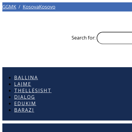
GGMK
/
KosovaKosovo
Search for:
BALLINA
LAJME
THELLËSISHT
DIALOG
EDUKIM
BARAZI