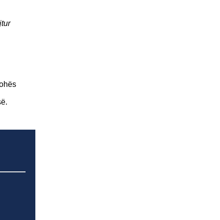
tur
kohës
së.