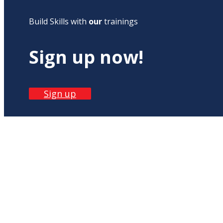
Build Skills with
our
trainings
Sign up now!
Sign up