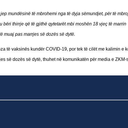
a jep mundësinë të mbrohemi nga të dyja sëmundjet, për të mbroj
tu bëri thirrje që të gjithë qytetarët mbi moshën 18 vjeç të marrin
të muaj pas marrjes së dozës së dytë.
oza të vaksinës kundër COVID-19, por tek të cilët me kalimin e 
arrjes së dozës së dytë, thuhet në komunikatën për media e ZKM-