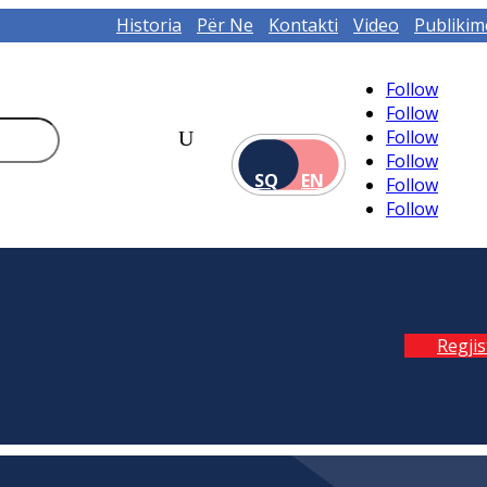
Historia
Për Ne
Kontakti
Video
Publikim
Follow
Follow
Follow
Follow
SQ
EN
Follow
Follow
Regji