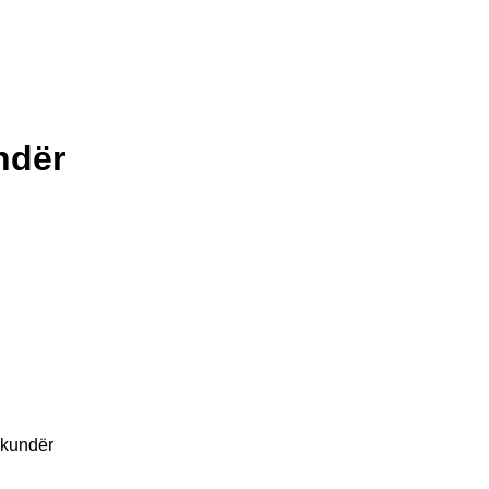
ndër
 kundër