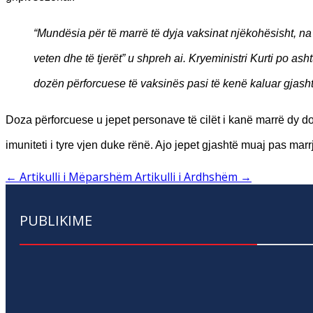
“Mundësia për të marrë të dyja vaksinat njëkohësisht, n
veten dhe të tjerët” u shpreh ai. Kryeministri Kurti po ash
dozën përforcuese të vaksinës pasi të kenë kaluar gjash
Doza përforcuese u jepet personave të cilët i kanë marrë dy d
imuniteti i tyre vjen duke rënë. Ajo jepet gjashtë muaj pas m
←
Artikulli i Mëparshëm
Artikulli i Ardhshëm
→
PUBLIKIME