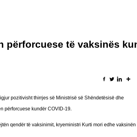
ën përforcuese të vaksinës ku
igjur pozitivisht thirrjes së Ministrisë së Shëndetësisë dhe
ën përforcuese kundër COVID-19.
ën qendër të vaksinimit, kryeministri Kurti mori edhe vaksinën