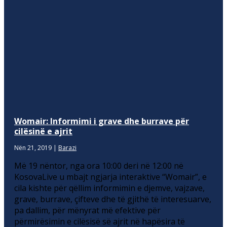
Womair: Informimi i grave dhe burrave për
cilësinë e ajrit
Nën 21, 2019
|
Barazi
Më 19 nëntor, nga ora 10:00 deri në 12:00 në
KosovaLive u mbajt ngjarja interaktive “Womair”, e
cila kishte për qëllim informimin e djemve, vajzave,
grave, burrave, çifteve dhe të gjithë të interesuarve,
pa dallim, për mënyrat më efektive për
përmirësimin e cilësisë së ajrit në hapësira të