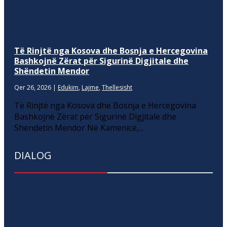
Të Rinjtë nga Kosova dhe Bosnja e Hercegovina
Bashkojnë Zërat për Sigurinë Digjitale dhe
Shëndetin Mendor
Qer 26, 2026
|
Edukim
,
Lajme
,
Thellesisht
Të Rinjtë nga Kosova dhe Bosnja e Hercegovina
Bashkojnë Zërat për Sigurinë Digjitale dhe
Shëndetin Mendor Në Kamenicë,...
DIALOG