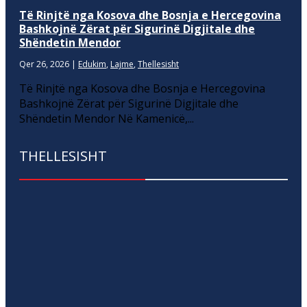
Të Rinjtë nga Kosova dhe Bosnja e Hercegovina
Bashkojnë Zërat për Sigurinë Digjitale dhe
Shëndetin Mendor
Qer 26, 2026
|
Edukim
,
Lajme
,
Thellesisht
Të Rinjtë nga Kosova dhe Bosnja e Hercegovina
Bashkojnë Zërat për Sigurinë Digjitale dhe
Shëndetin Mendor Në Kamenicë,...
THELLESISHT