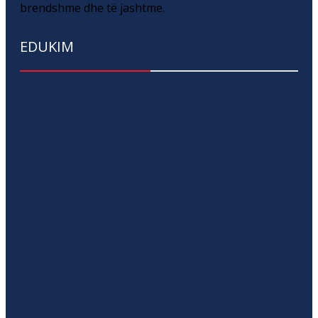
brendshme dhe të jashtme.
EDUKIM