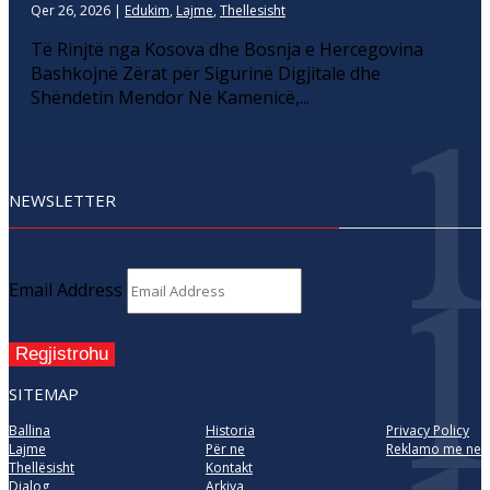
Qer 26, 2026
|
Edukim
,
Lajme
,
Thellesisht
Të Rinjtë nga Kosova dhe Bosnja e Hercegovina
Bashkojnë Zërat për Sigurinë Digjitale dhe
Shëndetin Mendor Në Kamenicë,...
NEWSLETTER
Email Address
Regjistrohu
SITEMAP
Ballina
Historia
Privacy Policy
Lajme
Për ne
Reklamo me ne
Thellësisht
Kontakt
Dialog
Arkiva