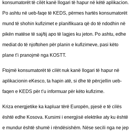
konsumatorët të cilët kanë llogari të hapur në këtë aplikacion.
Po ashtu në ueb-faqe të KEDS, përmes hartës konsumatorët
mund të shohin kufizimet e planifikuara që do të ndodhin në
pikën matëse të saj/tij apo të lagjes ku jeton. Po ashtu, edhe
mediat do të njoftohen për planin e kufizimeve, pasi këto
plane t’i pranojmë nga KOSTT.
Ftojmë konsumatorët të cilët nuk kanë llogari të hapur në
aplikacionin eKesco, ta hapin atë, si dhe të përcjellin ueb-
faqen e KEDS për t’u informuar për këto kufizime.
Kriza energjetike ka kapluar tërë Europën, pjesë e të cilës
është edhe Kosova. Kursimi i energjisë elektrike aty ku është
e mundur është shumë i rëndësishëm. Nëse secili nga ne jep