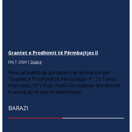
Grantet e Prodhimit të Përmbajtjes II
Dhj 7, 2020
|
Dialog
Pesë aplikantë që paraqitën një aplikacion për
“Grantet e Prodhimit të Përmbajtjes II”, Tv Tema,
Internews, RTV Puls, Radio Gorazdevac dhe Besnik
Krasniqi do të marrin mbështetje.
BARAZI