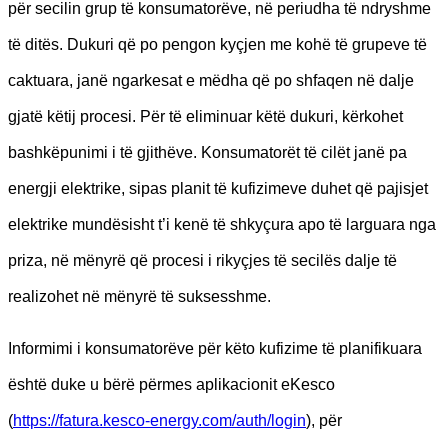
për secilin grup të konsumatorëve, në periudha të ndryshme
të ditës. Dukuri që po pengon kyçjen me kohë të grupeve të
caktuara, janë ngarkesat e mëdha që po shfaqen në dalje
gjatë këtij procesi. Për të eliminuar këtë dukuri, kërkohet
bashkëpunimi i të gjithëve. Konsumatorët të cilët janë pa
energji elektrike, sipas planit të kufizimeve duhet që pajisjet
elektrike mundësisht t’i kenë të shkyçura apo të larguara nga
priza, në mënyrë që procesi i rikyçjes të secilës dalje të
realizohet në mënyrë të suksesshme.
Informimi i konsumatorëve për këto kufizime të planifikuara
është duke u bërë përmes aplikacionit eKesco
(
https://fatura.kesco-energy.com/auth/login
), për