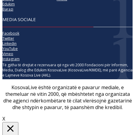
Edukim
Barazi
MEDIA SOCIALE
Facebook
Twitter
Linkedin
YouTube
Vimeo
Instagram
Të gjitha të drejtat e rezervuara që nga viti 2000 Fondacioni për Informim,
Media, Dialog dhe Edukim KosovaLive (KosovaLive/KIMDE), më parë Agjencia
e Lajmeve Kosova Live (AKL).
KosovaLive është organizatë e pavarur mediale, e
themeluar në vitin 2000, që mbështetet nga organizata
dhe agjenci ndërkombëtare të cilat vlerësojnë gazetarinë
dhe shtypin e pavarur, të paanshëm dhe kredibil.
X