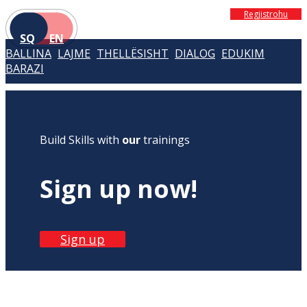
Regjistrohu
SQ
EN
BALLINA
LAJME
THELLËSISHT
DIALOG
EDUKIM
BARAZI
Build Skills with
our
trainings
Sign up now!
Sign up