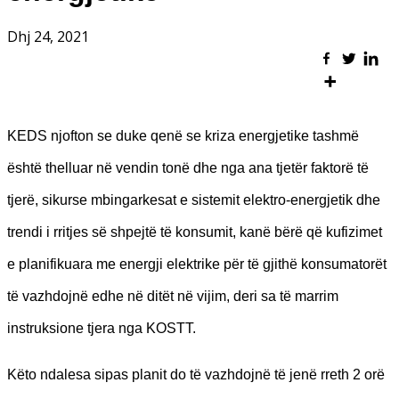
Dhj 24, 2021
KEDS njofton se duke qenë se kriza energjetike tashmë
është thelluar në vendin tonë dhe nga ana tjetër faktorë të
tjerë, sikurse mbingarkesat e sistemit elektro-energjetik dhe
trendi i rritjes së shpejtë të konsumit, kanë bërë që kufizimet
e planifikuara me energji elektrike për të gjithë konsumatorët
të vazhdojnë edhe në ditët në vijim, deri sa të marrim
instruksione tjera nga KOSTT.
Këto ndalesa sipas planit do të vazhdojnë të jenë rreth 2 orë