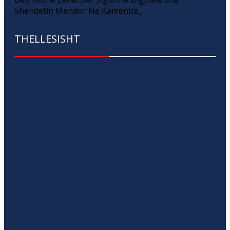
Shëndetin Mendor Në Kamenicë,...
THELLESISHT