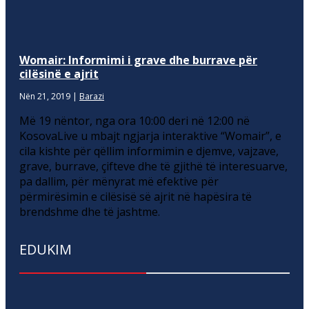
Womair: Informimi i grave dhe burrave për
cilësinë e ajrit
Nën 21, 2019
|
Barazi
Më 19 nëntor, nga ora 10:00 deri në 12:00 në
KosovaLive u mbajt ngjarja interaktive “Womair”, e
cila kishte për qëllim informimin e djemve, vajzave,
grave, burrave, çifteve dhe të gjithë të interesuarve,
pa dallim, për mënyrat më efektive për
përmirësimin e cilësisë së ajrit në hapësira të
brendshme dhe të jashtme.
EDUKIM