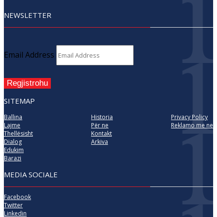
NEWSLETTER
Email Address
Regjistrohu
SITEMAP
Ballina
Historia
Privacy Policy
Lajme
Për ne
Reklamo me ne
Thellësisht
Kontakt
Dialog
Arkiva
Edukim
Barazi
MEDIA SOCIALE
Facebook
Twitter
Linkedin