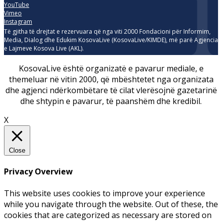
YouTube
Vimeo
Instagram
Të gjitha të drejtat e rezervuara që nga viti 2000 Fondacioni për Informim,
Media, Dialog dhe Edukim KosovaLive (KosovaLive/KIMDE), më parë Agjencia
e Lajmeve Kosova Live (AKL).
KosovaLive është organizatë e pavarur mediale, e
themeluar në vitin 2000, që mbështetet nga organizata
dhe agjenci ndërkombëtare të cilat vlerësojnë gazetarinë
dhe shtypin e pavarur, të paanshëm dhe kredibil.
X
Close
Privacy Overview
This website uses cookies to improve your experience
while you navigate through the website. Out of these, the
cookies that are categorized as necessary are stored on