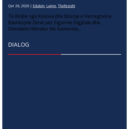
Qer 26, 2026
|
Edukim
,
Lajme
,
Thellesisht
Të Rinjtë nga Kosova dhe Bosnja e Hercegovina
Bashkojnë Zërat për Sigurinë Digjitale dhe
Shëndetin Mendor Në Kamenicë,...
DIALOG