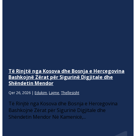
Të Rinjtë nga Kosova dhe Bosnja e Hercegovina
Bashkojnë Zërat për Sigurinë Digjitale dhe
Shëndetin Mendor
Qer 26, 2026
|
Edukim
,
Lajme
,
Thellesisht
Të Rinjtë nga Kosova dhe Bosnja e Hercegovina
Bashkojnë Zërat për Sigurinë Digjitale dhe
Shëndetin Mendor Në Kamenicë,...