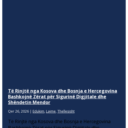
Të Rinjtë nga Kosova dhe Bosnja e Hercegovina
Bashkojnë Zërat për Sigurinë Digjitale dhe
Shëndetin Mendor
Qer 26, 2026
|
Edukim
,
Lajme
,
Thellesisht
Të Rinjtë nga Kosova dhe Bosnja e Hercegovina
Bashkojnë Zërat për Sigurinë Digjitale dhe