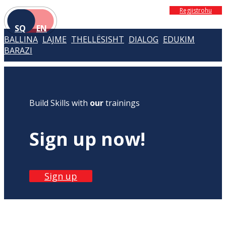
Regjistrohu
SQ
EN
BALLINA
LAJME
THELLËSISHT
DIALOG
EDUKIM
BARAZI
Build Skills with
our
trainings
Sign up now!
Sign up