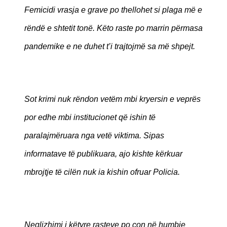
Femicidi vrasja e grave po thellohet si plaga më e
rëndë e shtetit tonë. Këto raste po marrin përmasa
pandemike e ne duhet t’i trajtojmë sa më shpejt.
Sot krimi nuk rëndon vetëm mbi kryersin e veprës
por edhe mbi institucionet që ishin të
paralajmëruara nga vetë viktima. Sipas
informatave të publikuara, ajo kishte kërkuar
mbrojtje të cilën nuk ia kishin ofruar Policia.
Neglizhimi i këtyre rasteve po con në humbje