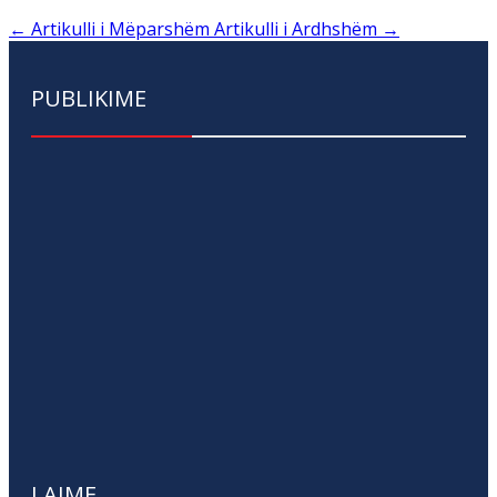
←
Artikulli i Mëparshëm
Artikulli i Ardhshëm
→
PUBLIKIME
LAJME