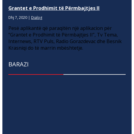
Grantet e Prodhimit të Përmbajtjes II
Dhj 7, 2020
|
Dialog
Pesë aplikantë që paraqitën një aplikacion për
“Grantet e Prodhimit të Përmbajtjes II”, Tv Tema,
Internews, RTV Puls, Radio Gorazdevac dhe Besnik
Krasniqi do të marrin mbështetje.
BARAZI