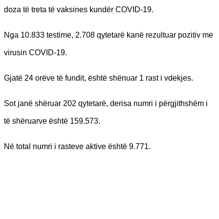
doza të treta të vaksines kundër COVID-19.
Nga 10.833 testime, 2.708 qytetarë kanë rezultuar pozitiv me
virusin COVID-19.
Gjatë 24 orëve të fundit, është shënuar 1 rast i vdekjes.
Sot janë shëruar 202 qytetarë, derisa numri i përgjithshëm i
të shëruarve është 159.573.
Në total numri i rasteve aktive është 9.771.