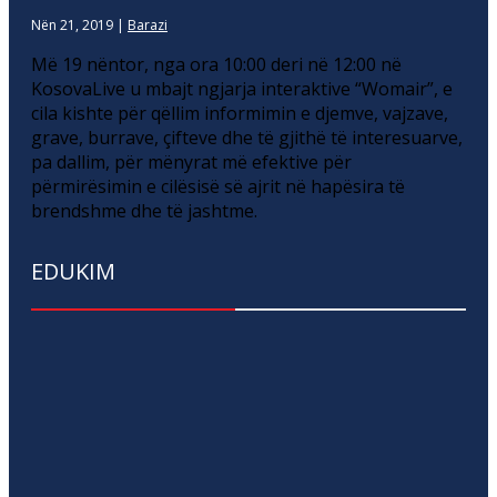
Nën 21, 2019
|
Barazi
Më 19 nëntor, nga ora 10:00 deri në 12:00 në
KosovaLive u mbajt ngjarja interaktive “Womair”, e
cila kishte për qëllim informimin e djemve, vajzave,
grave, burrave, çifteve dhe të gjithë të interesuarve,
pa dallim, për mënyrat më efektive për
përmirësimin e cilësisë së ajrit në hapësira të
brendshme dhe të jashtme.
EDUKIM