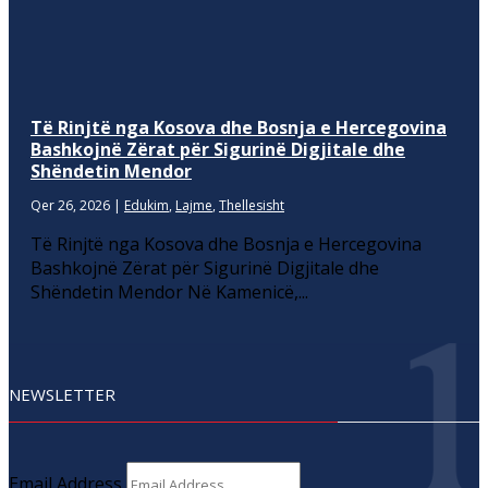
Të Rinjtë nga Kosova dhe Bosnja e Hercegovina
Bashkojnë Zërat për Sigurinë Digjitale dhe
Shëndetin Mendor
Qer 26, 2026
|
Edukim
,
Lajme
,
Thellesisht
Të Rinjtë nga Kosova dhe Bosnja e Hercegovina
Bashkojnë Zërat për Sigurinë Digjitale dhe
Shëndetin Mendor Në Kamenicë,...
NEWSLETTER
Email Address