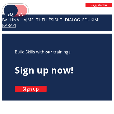
Regjistrohu
SQ
EN
BALLINA
LAJME
THELLËSISHT
DIALOG
EDUKIM
BARAZI
Build Skills with
our
trainings
Sign up now!
Sign up