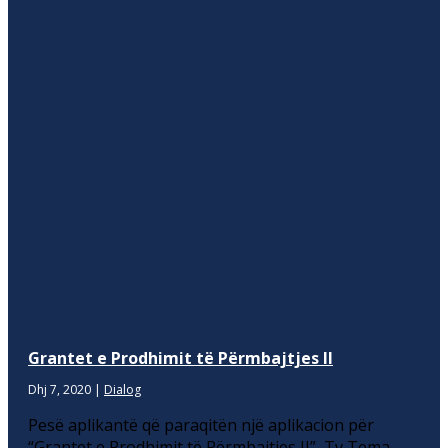
Grantet e Prodhimit të Përmbajtjes II
Dhj 7, 2020
|
Dialog
Pesë aplikantë që paraqitën një aplikacion për
“Grantet e Prodhimit të Përmbajtjes II”, Tv Tema,