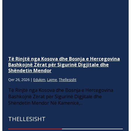
Të Rinjtë nga Kosova dhe Bosnja e Hercegovina
Bashkojnë Zërat për Sigurinë Digjitale dhe
Shëndetin Mendor
Qer 26, 2026
|
Edukim
,
Lajme
,
Thellesisht
Të Rinjtë nga Kosova dhe Bosnja e Hercegovina
Bashkojnë Zërat për Sigurinë Digjitale dhe
Shëndetin Mendor Në Kamenicë,...
THELLESISHT