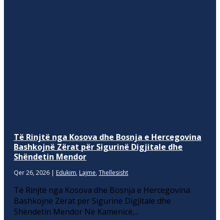
Të Rinjtë nga Kosova dhe Bosnja e Hercegovina
Bashkojnë Zërat për Sigurinë Digjitale dhe
Shëndetin Mendor
Qer 26, 2026
|
Edukim
,
Lajme
,
Thellesisht
Të Rinjtë nga Kosova dhe Bosnja e Hercegovina
Bashkojnë Zërat për Sigurinë Digjitale dhe
Shëndetin Mendor Në Kamenicë,...