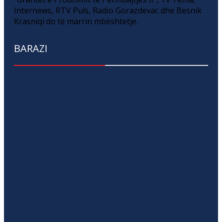
Internews, RTV Puls, Radio Gorazdevac dhe Besnik
Krasniqi do të marrin mbështetje.
BARAZI