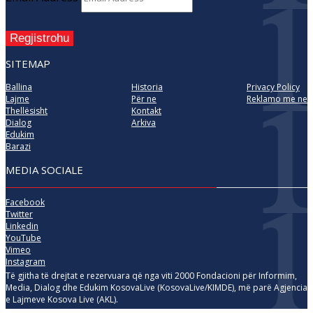
Regjistrohu
SITEMAP
Ballina
Historia
Privacy Policy
Lajme
Për ne
Reklamo me ne
Thellësisht
Kontakt
Dialog
Arkiva
Edukim
Barazi
MEDIA SOCIALE
Facebook
Twitter
Linkedin
YouTube
Vimeo
Instagram
Të gjitha të drejtat e rezervuara që nga viti 2000 Fondacioni për Informim,
Media, Dialog dhe Edukim KosovaLive (KosovaLive/KIMDE), më parë Agjencia
e Lajmeve Kosova Live (AKL).