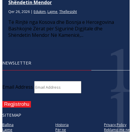
Shëndetin Mendor
Qer 26, 2026
|
Edukim
,
Lajme
,
Thellesisht
Të Rinjtë nga Kosova dhe Bosnja e Hercegovina
Bashkojnë Zërat për Sigurinë Digjitale dhe
Shëndetin Mendor Në Kamenicë,...
NEWSLETTER
Email Address
Regjistrohu
SITEMAP
Ballina
Historia
Privacy Policy
Lajme
Për ne
Reklamo me ne