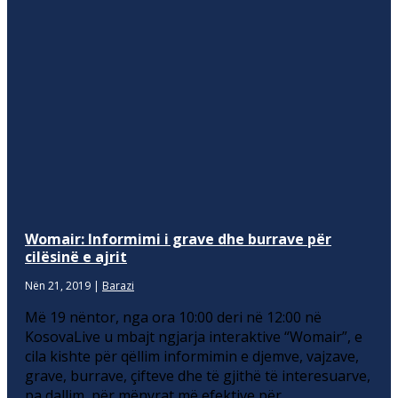
Womair: Informimi i grave dhe burrave për
cilësinë e ajrit
Nën 21, 2019
|
Barazi
Më 19 nëntor, nga ora 10:00 deri në 12:00 në
KosovaLive u mbajt ngjarja interaktive “Womair”, e
cila kishte për qëllim informimin e djemve, vajzave,
grave, burrave, çifteve dhe të gjithë të interesuarve,
pa dallim, për mënyrat më efektive për