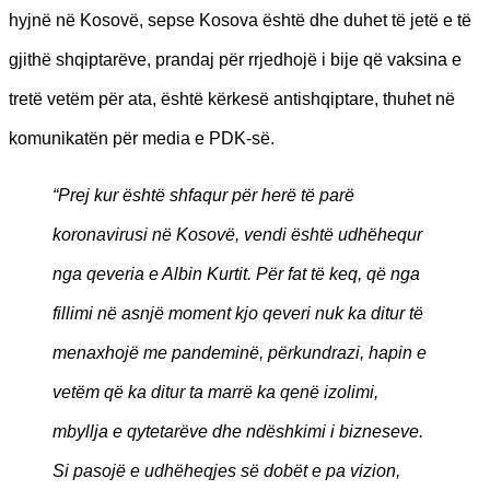
hyjnë në Kosovë, sepse Kosova është dhe duhet të jetë e të
gjithë shqiptarëve, prandaj për rrjedhojë i bije që vaksina e
tretë vetëm për ata, është kërkesë antishqiptare, thuhet në
komunikatën për media e PDK-së.
“Prej kur është shfaqur për herë të parë
koronavirusi në Kosovë, vendi është udhëhequr
nga qeveria e Albin Kurtit. Për fat të keq, që nga
fillimi në asnjë moment kjo qeveri nuk ka ditur të
menaxhojë me pandeminë, përkundrazi, hapin e
vetëm që ka ditur ta marrë ka qenë izolimi,
mbyllja e qytetarëve dhe ndëshkimi i bizneseve.
Si pasojë e udhëheqjes së dobët e pa vizion,