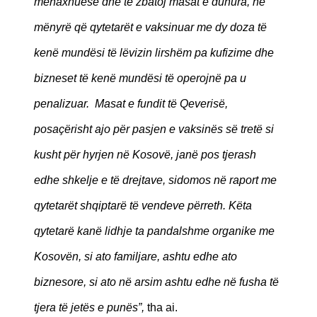
menaxhuese dhe të zbatoj masat e duhura, në
mënyrë që qytetarët e vaksinuar me dy doza të
kenë mundësi të lëvizin lirshëm pa kufizime dhe
bizneset të kenë mundësi të operojnë pa u
penalizuar. Masat e fundit të Qeverisë,
posaçërisht ajo për pasjen e vaksinës së tretë si
kusht për hyrjen në Kosovë, janë pos tjerash
edhe shkelje e të drejtave, sidomos në raport me
qytetarët shqiptarë të vendeve përreth. Këta
qytetarë kanë lidhje ta pandalshme organike me
Kosovën, si ato familjare, ashtu edhe ato
biznesore, si ato në arsim ashtu edhe në fusha të
tjera të jetës e punës”,
tha ai.