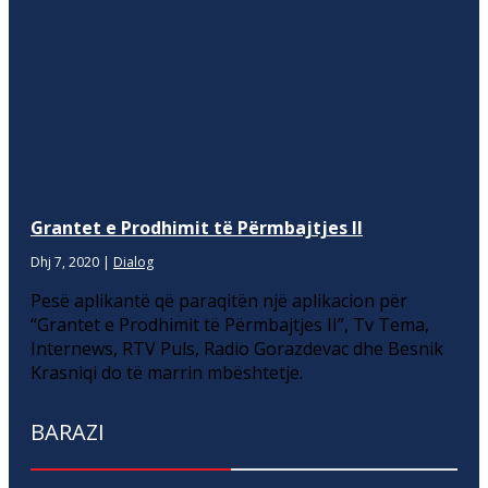
Grantet e Prodhimit të Përmbajtjes II
Dhj 7, 2020
|
Dialog
Pesë aplikantë që paraqitën një aplikacion për
“Grantet e Prodhimit të Përmbajtjes II”, Tv Tema,
Internews, RTV Puls, Radio Gorazdevac dhe Besnik
Krasniqi do të marrin mbështetje.
BARAZI