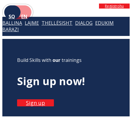
Regjistrohu
SQ
EN
BALLINA
LAJME
THELLËSISHT
DIALOG
EDUKIM
BARAZI
Build Skills with
our
trainings
Sign up now!
Sign up