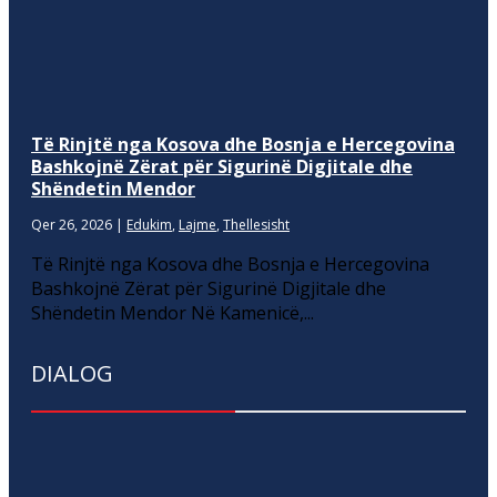
Të Rinjtë nga Kosova dhe Bosnja e Hercegovina
Bashkojnë Zërat për Sigurinë Digjitale dhe
Shëndetin Mendor
Qer 26, 2026
|
Edukim
,
Lajme
,
Thellesisht
Të Rinjtë nga Kosova dhe Bosnja e Hercegovina
Bashkojnë Zërat për Sigurinë Digjitale dhe
Shëndetin Mendor Në Kamenicë,...
DIALOG