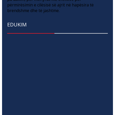
përmirësimin e cilësisë së ajrit në hapësira të
brendshme dhe të jashtme.
EDUKIM