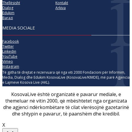
Thellësisht
Kontakt
Dialog
Arkiva
Edukim
Barazi
MEDIA SOCIALE
Facebook
Twitter
Linkedin
YouTube
Vimeo
Instagram
Të gjitha të drejtat e rezervuara që nga viti 2000 Fondacioni për Informim,
Media, Dialog dhe Edukim KosovaLive (KosovaLive/KIMDE), më parë Agjencia
e Lajmeve Kosova Live (AKL).
KosovaLive është organizatë e pavarur mediale, e
themeluar në vitin 2000, që mbështetet nga organizata
dhe agjenci ndërkombëtare të cilat vlerësojnë gazetarinë
dhe shtypin e pavarur, të paanshëm dhe kredibil.
X