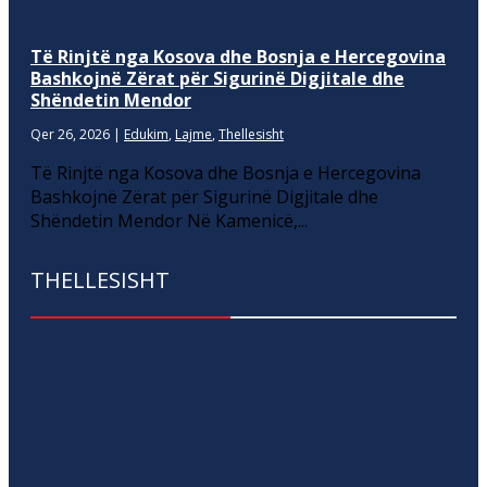
Të Rinjtë nga Kosova dhe Bosnja e Hercegovina
Bashkojnë Zërat për Sigurinë Digjitale dhe
Shëndetin Mendor
Qer 26, 2026
|
Edukim
,
Lajme
,
Thellesisht
Të Rinjtë nga Kosova dhe Bosnja e Hercegovina
Bashkojnë Zërat për Sigurinë Digjitale dhe
Shëndetin Mendor Në Kamenicë,...
THELLESISHT