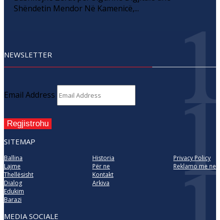
Shëndetin Mendor Në Kamenicë,...
NEWSLETTER
Email Address
Regjistrohu
SITEMAP
Ballina
Historia
Privacy Policy
Lajme
Për ne
Reklamo me ne
Thellësisht
Kontakt
Dialog
Arkiva
Edukim
Barazi
MEDIA SOCIALE