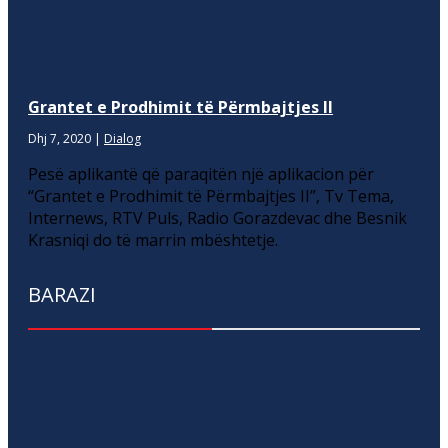
Grantet e Prodhimit të Përmbajtjes II
Dhj 7, 2020
|
Dialog
Pesë aplikantë që paraqitën një aplikacion për
“Grantet e Prodhimit të Përmbajtjes II”, Tv Tema,
Internews, RTV Puls, Radio Gorazdevac dhe Besnik
Krasniqi do të marrin mbështetje.
BARAZI