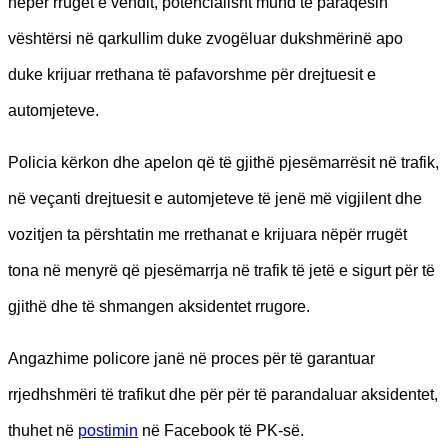
nëpër rrugët e vendit, potencialisht mund të paraqesin
vështërsi në qarkullim duke zvogëluar dukshmërinë apo
duke krijuar rrethana të pafavorshme për drejtuesit e
automjeteve.
Policia kërkon dhe apelon që të gjithë pjesëmarrësit në trafik,
në veçanti drejtuesit e automjeteve të jenë më vigjilent dhe
vozitjen ta përshtatin me rrethanat e krijuara nëpër rrugët
tona në menyrë që pjesëmarrja në trafik të jetë e sigurt për të
gjithë dhe të shmangen aksidentet rrugore.
Angazhime policore janë në proces për të garantuar
rrjedhshmëri të trafikut dhe për për të parandaluar aksidentet,
thuhet në
postimin
në Facebook të PK-së.