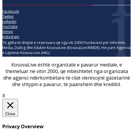
Facebook
Twitter
Linkedin
YouTube
Vimeo
Instagram
Të gjitha të drejtat e rezervuara që nga viti 2000 Fondacioni për Informim,
Media, Dialog dhe Edukim KosovaLive (KosovaLive/KIMDE), më parë Agjencia
e Lajmeve Kosova Live (AKL).
KosovaLive është organizatë e pavarur mediale, e
themeluar në vitin 2000, që mbështetet nga organizata
dhe agjenci ndërkombëtare të cilat vlerësojnë gazetarinë
dhe shtypin e pavarur, të paanshëm dhe kredibil.
X
Close
Privacy Overview