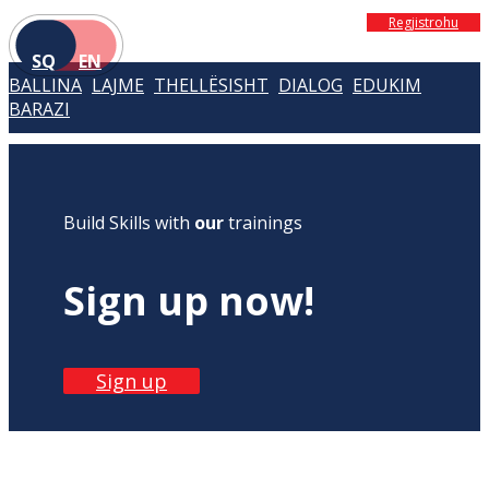
Regjistrohu
SQ
EN
BALLINA
LAJME
THELLËSISHT
DIALOG
EDUKIM
BARAZI
Build Skills with
our
trainings
Sign up now!
Sign up