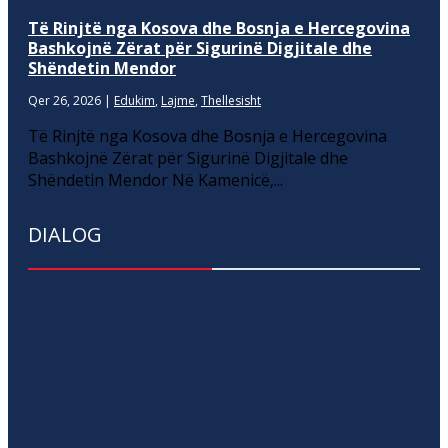
Të Rinjtë nga Kosova dhe Bosnja e Hercegovina
Bashkojnë Zërat për Sigurinë Digjitale dhe
Shëndetin Mendor
Qer 26, 2026
|
Edukim
,
Lajme
,
Thellesisht
Të Rinjtë nga Kosova dhe Bosnja e Hercegovina
Bashkojnë Zërat për Sigurinë Digjitale dhe
Shëndetin Mendor Në Kamenicë,...
DIALOG