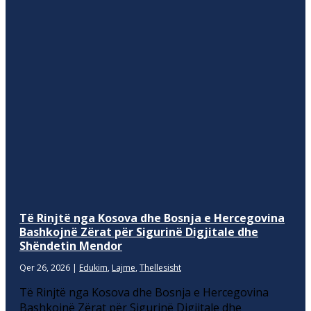
Të Rinjtë nga Kosova dhe Bosnja e Hercegovina
Bashkojnë Zërat për Sigurinë Digjitale dhe
Shëndetin Mendor
Qer 26, 2026
|
Edukim
,
Lajme
,
Thellesisht
Të Rinjtë nga Kosova dhe Bosnja e Hercegovina
Bashkojnë Zërat për Sigurinë Digjitale dhe