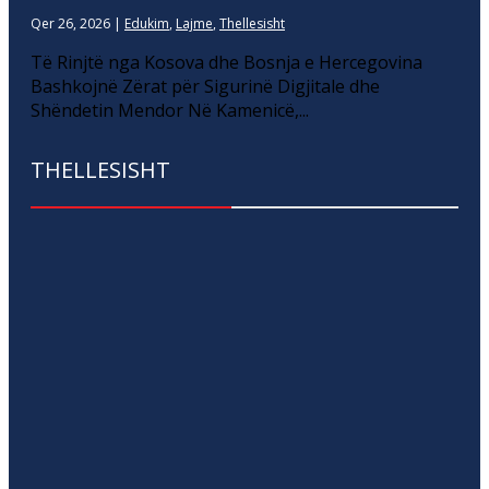
Qer 26, 2026
|
Edukim
,
Lajme
,
Thellesisht
Të Rinjtë nga Kosova dhe Bosnja e Hercegovina
Bashkojnë Zërat për Sigurinë Digjitale dhe
Shëndetin Mendor Në Kamenicë,...
THELLESISHT