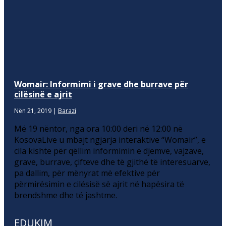
Womair: Informimi i grave dhe burrave për
cilësinë e ajrit
Nën 21, 2019
|
Barazi
Më 19 nëntor, nga ora 10:00 deri në 12:00 në
KosovaLive u mbajt ngjarja interaktive “Womair”, e
cila kishte për qëllim informimin e djemve, vajzave,
grave, burrave, çifteve dhe të gjithë të interesuarve,
pa dallim, për mënyrat më efektive për
përmirësimin e cilësisë së ajrit në hapësira të
brendshme dhe të jashtme.
EDUKIM