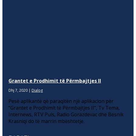
Grantet e Prodhimit të Përmbajtjes II
Dhj 7, 2020
|
Dialog
Pesë aplikantë që paraqitën një aplikacion për
“Grantet e Prodhimit të Përmbajtjes II”, Tv Tema,
Internews, RTV Puls, Radio Gorazdevac dhe Besnik
Krasniqi do të marrin mbështetje.