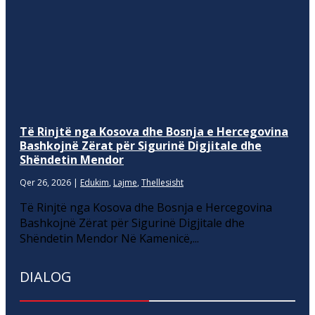
Të Rinjtë nga Kosova dhe Bosnja e Hercegovina
Bashkojnë Zërat për Sigurinë Digjitale dhe
Shëndetin Mendor
Qer 26, 2026
|
Edukim
,
Lajme
,
Thellesisht
Të Rinjtë nga Kosova dhe Bosnja e Hercegovina
Bashkojnë Zërat për Sigurinë Digjitale dhe
Shëndetin Mendor Në Kamenicë,...
DIALOG