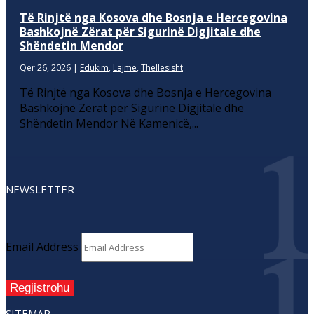
Të Rinjtë nga Kosova dhe Bosnja e Hercegovina
Bashkojnë Zërat për Sigurinë Digjitale dhe
Shëndetin Mendor
Qer 26, 2026
|
Edukim
,
Lajme
,
Thellesisht
Të Rinjtë nga Kosova dhe Bosnja e Hercegovina
Bashkojnë Zërat për Sigurinë Digjitale dhe
Shëndetin Mendor Në Kamenicë,...
NEWSLETTER
Email Address
Regjistrohu
SITEMAP