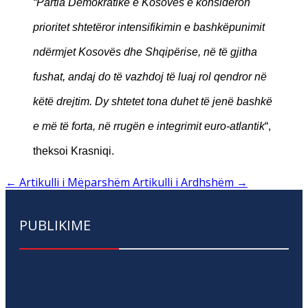
“Partia Demokratike e Kosovës e konsideron
prioritet shtetëror intensifikimin e bashkëpunimit
ndërmjet Kosovës dhe Shqipërise, në të gjitha
fushat, andaj do të vazhdoj të luaj rol qendror në
këtë drejtim. Dy shtetet tona duhet të jenë bashkë
e më të forta, në rrugën e integrimit euro-atlantik
“,
theksoi Krasniqi.
←
Artikulli i Mëparshëm
Artikulli i Ardhshëm
→
PUBLIKIME