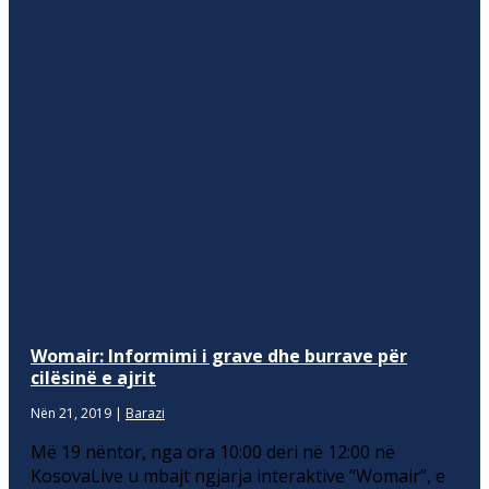
Womair: Informimi i grave dhe burrave për
cilësinë e ajrit
Nën 21, 2019
|
Barazi
Më 19 nëntor, nga ora 10:00 deri në 12:00 në
KosovaLive u mbajt ngjarja interaktive “Womair”, e