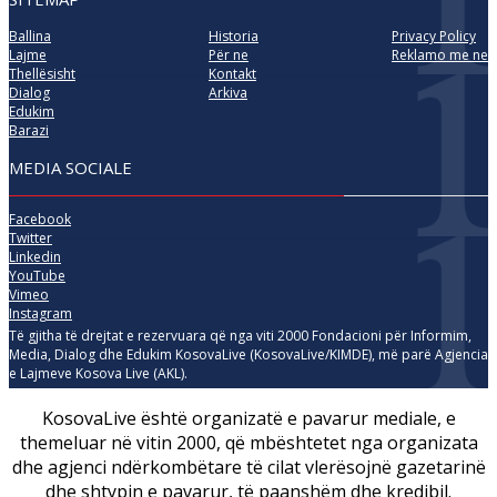
Ballina
Historia
Privacy Policy
Lajme
Për ne
Reklamo me ne
Thellësisht
Kontakt
Dialog
Arkiva
Edukim
Barazi
MEDIA SOCIALE
Facebook
Twitter
Linkedin
YouTube
Vimeo
Instagram
Të gjitha të drejtat e rezervuara që nga viti 2000 Fondacioni për Informim,
Media, Dialog dhe Edukim KosovaLive (KosovaLive/KIMDE), më parë Agjencia
e Lajmeve Kosova Live (AKL).
KosovaLive është organizatë e pavarur mediale, e
themeluar në vitin 2000, që mbështetet nga organizata
dhe agjenci ndërkombëtare të cilat vlerësojnë gazetarinë
dhe shtypin e pavarur, të paanshëm dhe kredibil.