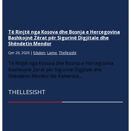
Të Rinjtë nga Kosova dhe Bosnja e Hercegovina
Bashkojnë Zërat për Sigurinë Digjitale dhe
Shëndetin Mendor
Qer 26, 2026
|
Edukim
,
Lajme
,
Thellesisht
Të Rinjtë nga Kosova dhe Bosnja e Hercegovina
Bashkojnë Zërat për Sigurinë Digjitale dhe
Shëndetin Mendor Në Kamenicë,...
THELLESISHT