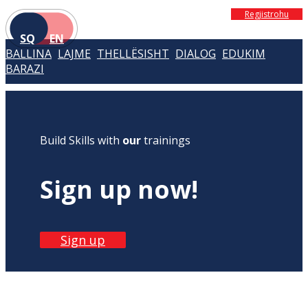
Regjistrohu
SQ
EN
BALLINA
LAJME
THELLËSISHT
DIALOG
EDUKIM
BARAZI
Build Skills with
our
trainings
Sign up now!
Sign up