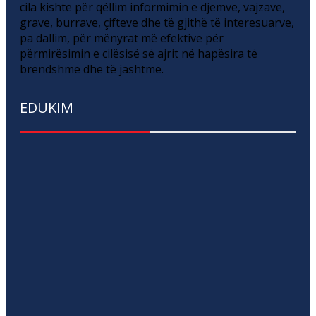
cila kishte për qëllim informimin e djemve, vajzave,
grave, burrave, çifteve dhe të gjithë të interesuarve,
pa dallim, për mënyrat më efektive për
përmirësimin e cilësisë së ajrit në hapësira të
brendshme dhe të jashtme.
EDUKIM