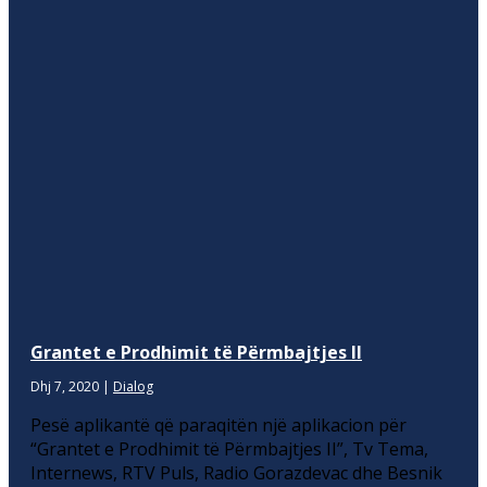
Grantet e Prodhimit të Përmbajtjes II
Dhj 7, 2020
|
Dialog
Pesë aplikantë që paraqitën një aplikacion për
“Grantet e Prodhimit të Përmbajtjes II”, Tv Tema,
Internews, RTV Puls, Radio Gorazdevac dhe Besnik