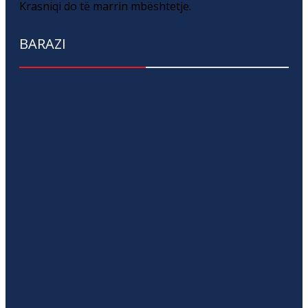
Krasniqi do të marrin mbështetje.
BARAZI