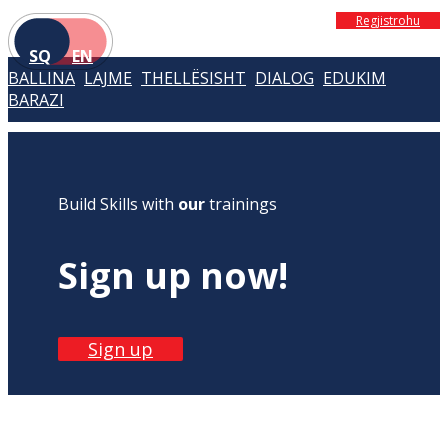
Regjistrohu
SQ
EN
BALLINA
LAJME
THELLËSISHT
DIALOG
EDUKIM
BARAZI
Build Skills with
our
trainings
Sign up now!
Sign up