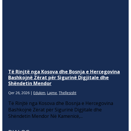
Të Rinjtë nga Kosova dhe Bosnja e Hercegovina
Bashkojnë Zërat për Sigurinë Digjitale dhe
Shëndetin Mendor
Qer 26, 2026
|
Edukim
,
Lajme
,
Thellesisht
Të Rinjtë nga Kosova dhe Bosnja e Hercegovina
Bashkojnë Zërat për Sigurinë Digjitale dhe
Shëndetin Mendor Në Kamenicë,...