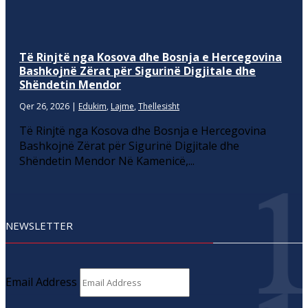
Të Rinjtë nga Kosova dhe Bosnja e Hercegovina
Bashkojnë Zërat për Sigurinë Digjitale dhe
Shëndetin Mendor
Qer 26, 2026
|
Edukim
,
Lajme
,
Thellesisht
Të Rinjtë nga Kosova dhe Bosnja e Hercegovina
Bashkojnë Zërat për Sigurinë Digjitale dhe
Shëndetin Mendor Në Kamenicë,...
NEWSLETTER
Email Address