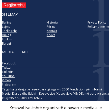
Regjistrohu
SITEMAP
Ballina
Historia
Privacy Policy
Lajme
Për ne
Reklamo me ne
Thellësisht
Kontakt
Dialog
Arkiva
Edukim
Barazi
MEDIA SOCIALE
Facebook
Twitter
Linkedin
YouTube
Vimeo
Instagram
Të gjitha të drejtat e rezervuara që nga viti 2000 Fondacioni për Informim,
Media, Dialog dhe Edukim KosovaLive (KosovaLive/KIMDE), më parë Agjencia
e Lajmeve Kosova Live (AKL).
KosovaLive është organizatë e pavarur mediale, e