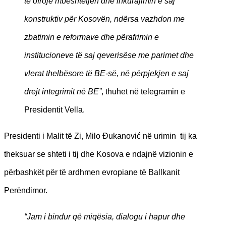
të ofrojë mbështetjen dhe inkurajimin e saj
konstruktiv për Kosovën, ndërsa vazhdon me
zbatimin e reformave dhe përafrimin e
institucioneve të saj qeverisëse me parimet dhe
vlerat thelbësore të BE-së, në përpjekjen e saj
drejt integrimit në BE”
, thuhet në telegramin e
Presidentit Vella.
Presidenti i Malit të Zi, Milo Đukanović në urimin tij ka
theksuar se shteti i tij dhe Kosova e ndajnë vizionin e
përbashkët për të ardhmen evropiane të Ballkanit
Perëndimor.
“Jam i bindur që miqësia, dialogu i hapur dhe