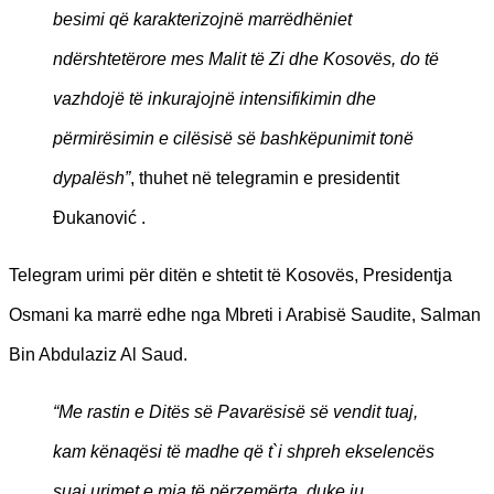
besimi që karakterizojnë marrëdhëniet
ndërshtetërore mes Malit të Zi dhe Kosovës, do të
vazhdojë të inkurajojnë intensifikimin dhe
përmirësimin e cilësisë së bashkëpunimit tonë
dypalësh”
, thuhet në telegramin e presidentit
Đukanović .
Telegram urimi për ditën e shtetit të Kosovës, Presidentja
Osmani ka marrë edhe nga Mbreti i Arabisë Saudite, Salman
Bin Abdulaziz Al Saud.
“Me rastin e Ditës së Pavarësisë së vendit tuaj,
kam kënaqësi të madhe që t`i shpreh ekselencës
suaj urimet e mia të përzemërta, duke ju