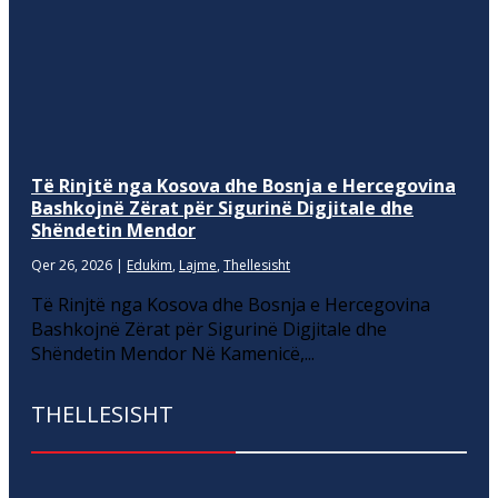
Të Rinjtë nga Kosova dhe Bosnja e Hercegovina
Bashkojnë Zërat për Sigurinë Digjitale dhe
Shëndetin Mendor
Qer 26, 2026
|
Edukim
,
Lajme
,
Thellesisht
Të Rinjtë nga Kosova dhe Bosnja e Hercegovina
Bashkojnë Zërat për Sigurinë Digjitale dhe
Shëndetin Mendor Në Kamenicë,...
THELLESISHT