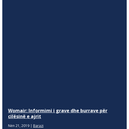
Womair: Informimi i grave dhe burrave për
cilësinë e ajrit
Nën 21, 2019
|
Barazi