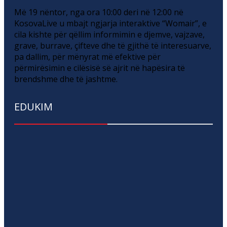
Më 19 nëntor, nga ora 10:00 deri në 12:00 në
KosovaLive u mbajt ngjarja interaktive “Womair”, e
cila kishte për qëllim informimin e djemve, vajzave,
grave, burrave, çifteve dhe të gjithë të interesuarve,
pa dallim, për mënyrat më efektive për
përmirësimin e cilësisë së ajrit në hapësira të
brendshme dhe të jashtme.
EDUKIM