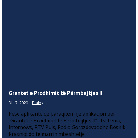
Grantet e Prodhimit të Përmbajtjes II
Dhj 7, 2020
|
Dialog
Pesë aplikantë që paraqitën një aplikacion për
“Grantet e Prodhimit të Përmbajtjes II”, Tv Tema,
Internews, RTV Puls, Radio Gorazdevac dhe Besnik
Krasniqi do të marrin mbështetje.