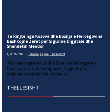
Të Rinjtë nga Kosova dhe Bosnja e Hercegovina
Bashkojnë Zërat për Sigurinë Digjitale dhe
Shëndetin Mendor
Qer 26, 2026
|
Edukim
,
Lajme
,
Thellesisht
Të Rinjtë nga Kosova dhe Bosnja e Hercegovina
Bashkojnë Zërat për Sigurinë Digjitale dhe
Shëndetin Mendor Në Kamenicë,...
THELLESISHT