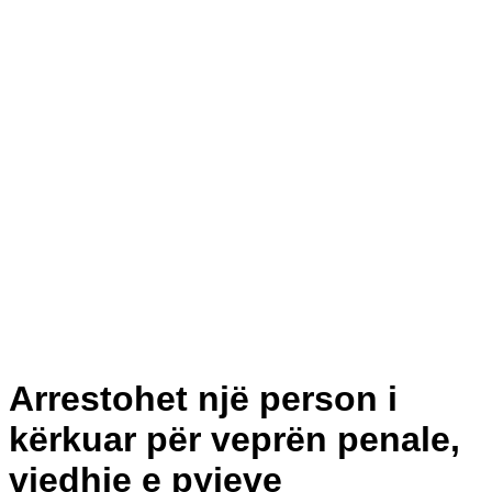
Arrestohet një person i
kërkuar për veprën penale,
vjedhje e pyjeve