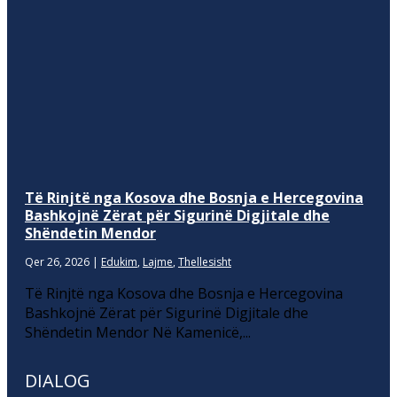
Të Rinjtë nga Kosova dhe Bosnja e Hercegovina
Bashkojnë Zërat për Sigurinë Digjitale dhe
Shëndetin Mendor
Qer 26, 2026
|
Edukim
,
Lajme
,
Thellesisht
Të Rinjtë nga Kosova dhe Bosnja e Hercegovina
Bashkojnë Zërat për Sigurinë Digjitale dhe
Shëndetin Mendor Në Kamenicë,...
DIALOG