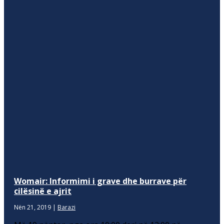
Womair: Informimi i grave dhe burrave për
cilësinë e ajrit
Nën 21, 2019
|
Barazi