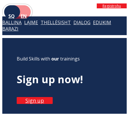
Regjistrohu
SQ
EN
BALLINA
LAJME
THELLËSISHT
DIALOG
EDUKIM
BARAZI
Build Skills with
our
trainings
Sign up now!
Sign up