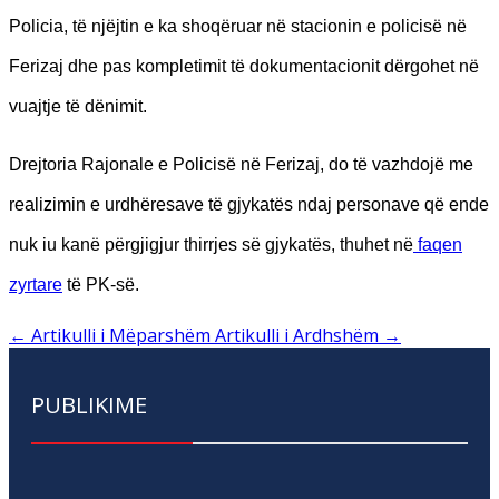
Policia, të njëjtin e ka shoqëruar në stacionin e policisë në
Ferizaj dhe pas kompletimit të dokumentacionit dërgohet në
vuajtje të dënimit.
Drejtoria Rajonale e Policisë në Ferizaj, do të vazhdojë me
realizimin e urdhëresave të gjykatës ndaj personave që ende
nuk iu kanë përgjigjur thirrjes së gjykatës, thuhet në
faqen
zyrtare
të PK-së.
←
Artikulli i Mëparshëm
Artikulli i Ardhshëm
→
PUBLIKIME