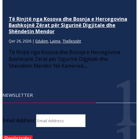
Të Rinjtë nga Kosova dhe Bosnja e Hercegovina
Bashkojnë Zërat për Sigurinë Digjitale dhe
Shëndetin Mendor
Qer 26, 2026
|
Edukim
,
Lajme
,
Thellesisht
Të Rinjtë nga Kosova dhe Bosnja e Hercegovina
Bashkojnë Zërat për Sigurinë Digjitale dhe
Shëndetin Mendor Në Kamenicë,...
NEWSLETTER
Email Address
Regjistrohu