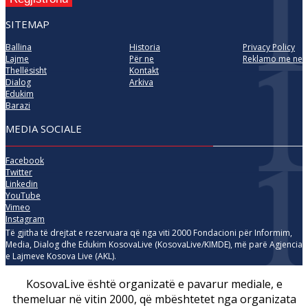
SITEMAP
Ballina
Historia
Privacy Policy
Lajme
Për ne
Reklamo me ne
Thellësisht
Kontakt
Dialog
Arkiva
Edukim
Barazi
MEDIA SOCIALE
Facebook
Twitter
Linkedin
YouTube
Vimeo
Instagram
Të gjitha të drejtat e rezervuara që nga viti 2000 Fondacioni për Informim,
Media, Dialog dhe Edukim KosovaLive (KosovaLive/KIMDE), më parë Agjencia
e Lajmeve Kosova Live (AKL).
KosovaLive është organizatë e pavarur mediale, e
themeluar në vitin 2000, që mbështetet nga organizata