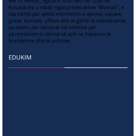
Më 19 nëntor, nga ora 10:00 deri në 12:00 në
KosovaLive u mbajt ngjarja interaktive “Womair”, e
cila kishte për qëllim informimin e djemve, vajzave,
grave, burrave, çifteve dhe të gjithë të interesuarve,
pa dallim, për mënyrat më efektive për
përmirësimin e cilësisë së ajrit në hapësira të
brendshme dhe të jashtme.
EDUKIM