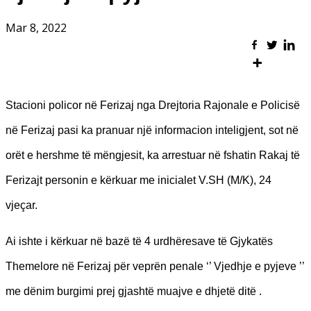
Mar 8, 2022
Stacioni policor në Ferizaj nga Drejtoria Rajonale e Policisë
në Ferizaj pasi ka pranuar një informacion inteligjent, sot në
orët e hershme të mëngjesit, ka arrestuar në fshatin Rakaj të
Ferizajt personin e kërkuar me inicialet V.SH (M/K), 24
vjeçar.
Ai ishte i kërkuar në bazë të 4 urdhëresave të Gjykatës
Themelore në Ferizaj për veprën penale ‘’ Vjedhje e pyjeve ’’
me dënim burgimi prej gjashtë muajve e dhjetë ditë .