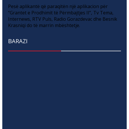
Pesë aplikantë që paraqitën një aplikacion për
“Grantet e Prodhimit të Përmbajtjes II”, Tv Tema,
Internews, RTV Puls, Radio Gorazdevac dhe Besnik
Krasniqi do të marrin mbështetje.
BARAZI