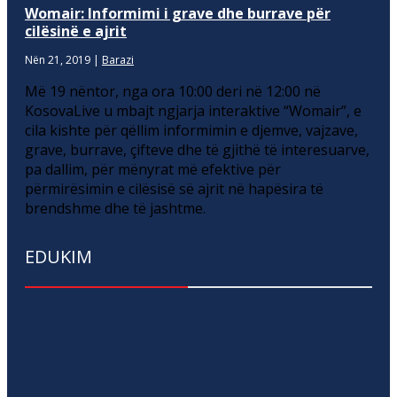
Womair: Informimi i grave dhe burrave për
cilësinë e ajrit
Nën 21, 2019
|
Barazi
Më 19 nëntor, nga ora 10:00 deri në 12:00 në
KosovaLive u mbajt ngjarja interaktive “Womair”, e
cila kishte për qëllim informimin e djemve, vajzave,
grave, burrave, çifteve dhe të gjithë të interesuarve,
pa dallim, për mënyrat më efektive për
përmirësimin e cilësisë së ajrit në hapësira të
brendshme dhe të jashtme.
EDUKIM