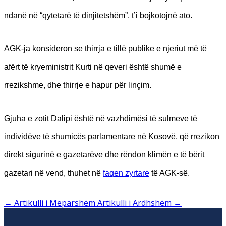
ndanë në “qytetarë të dinjitetshëm”, t’i bojkotojnë ato.
AGK-ja konsideron se thirrja e tillë publike e njeriut më të
afërt të kryeministrit Kurti në qeveri është shumë e
rrezikshme, dhe thirrje e hapur për linçim.
Gjuha e zotit Dalipi është në vazhdimësi të sulmeve të
individëve të shumicës parlamentare në Kosovë, që rrezikon
direkt sigurinë e gazetarëve dhe rëndon klimën e të bërit
gazetari në vend, thuhet në
faqen zyrtare
të AGK-së.
←
Artikulli i Mëparshëm
Artikulli i Ardhshëm
→