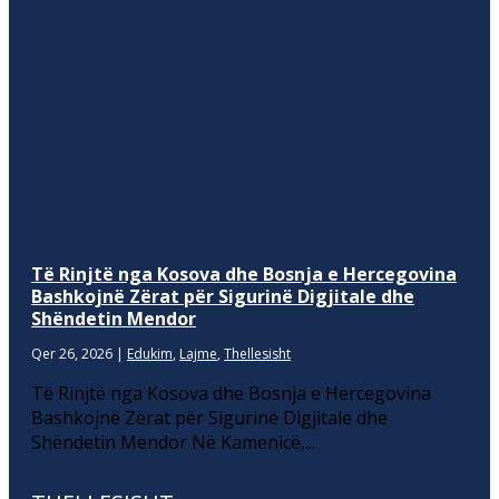
Të Rinjtë nga Kosova dhe Bosnja e Hercegovina
Bashkojnë Zërat për Sigurinë Digjitale dhe
Shëndetin Mendor
Qer 26, 2026
|
Edukim
,
Lajme
,
Thellesisht
Të Rinjtë nga Kosova dhe Bosnja e Hercegovina
Bashkojnë Zërat për Sigurinë Digjitale dhe
Shëndetin Mendor Në Kamenicë,...