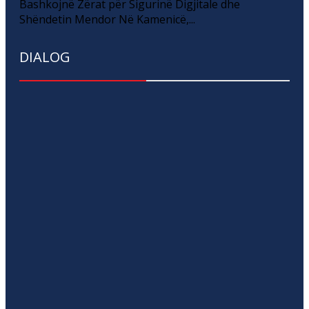
Bashkojnë Zërat për Sigurinë Digjitale dhe
Shëndetin Mendor Në Kamenicë,...
DIALOG