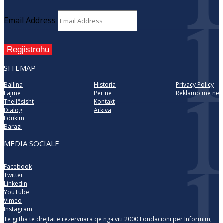
Email Address
Regjistrohu
SITEMAP
Ballina
Historia
Privacy Policy
Lajme
Për ne
Reklamo me ne
Thellësisht
Kontakt
Dialog
Arkiva
Edukim
Barazi
MEDIA SOCIALE
Facebook
Twitter
Linkedin
YouTube
Vimeo
Instagram
Të gjitha të drejtat e rezervuara që nga viti 2000 Fondacioni për Informim,