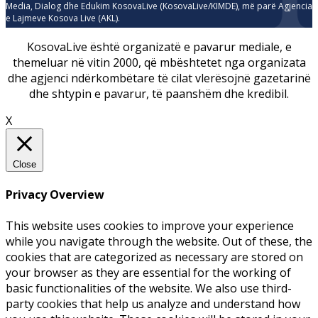
Media, Dialog dhe Edukim KosovaLive (KosovaLive/KIMDE), më parë Agjencia
e Lajmeve Kosova Live (AKL).
KosovaLive është organizatë e pavarur mediale, e
themeluar në vitin 2000, që mbështetet nga organizata
dhe agjenci ndërkombëtare të cilat vlerësojnë gazetarinë
dhe shtypin e pavarur, të paanshëm dhe kredibil.
X
Close
Privacy Overview
This website uses cookies to improve your experience
while you navigate through the website. Out of these, the
cookies that are categorized as necessary are stored on
your browser as they are essential for the working of
basic functionalities of the website. We also use third-
party cookies that help us analyze and understand how