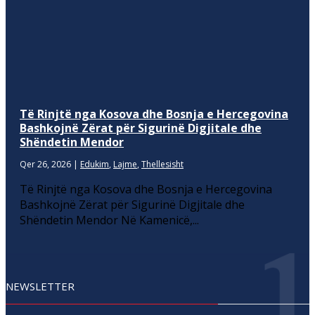
Të Rinjtë nga Kosova dhe Bosnja e Hercegovina
Bashkojnë Zërat për Sigurinë Digjitale dhe
Shëndetin Mendor
Qer 26, 2026
|
Edukim
,
Lajme
,
Thellesisht
Të Rinjtë nga Kosova dhe Bosnja e Hercegovina
Bashkojnë Zërat për Sigurinë Digjitale dhe
Shëndetin Mendor Në Kamenicë,...
NEWSLETTER