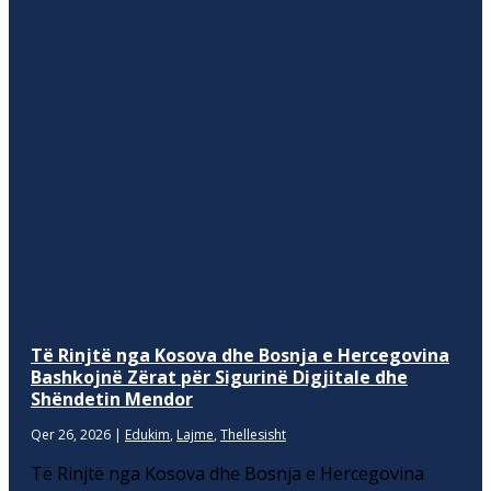
Të Rinjtë nga Kosova dhe Bosnja e Hercegovina
Bashkojnë Zërat për Sigurinë Digjitale dhe
Shëndetin Mendor
Qer 26, 2026
|
Edukim
,
Lajme
,
Thellesisht
Të Rinjtë nga Kosova dhe Bosnja e Hercegovina