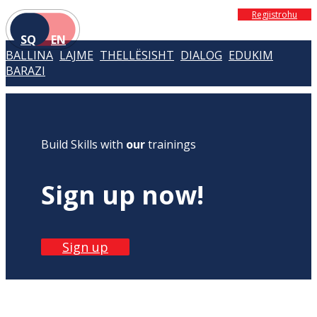
Regjistrohu
SQ
EN
BALLINA
LAJME
THELLËSISHT
DIALOG
EDUKIM
BARAZI
Build Skills with
our
trainings
Sign up now!
Sign up