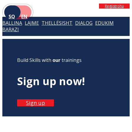
Regjistrohu
SQ
EN
BALLINA
LAJME
THELLËSISHT
DIALOG
EDUKIM
BARAZI
Build Skills with
our
trainings
Sign up now!
Sign up