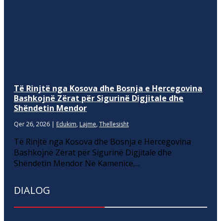
Të Rinjtë nga Kosova dhe Bosnja e Hercegovina
Bashkojnë Zërat për Sigurinë Digjitale dhe
Shëndetin Mendor
Qer 26, 2026
|
Edukim
,
Lajme
,
Thellesisht
Të Rinjtë nga Kosova dhe Bosnja e Hercegovina
Bashkojnë Zërat për Sigurinë Digjitale dhe
Shëndetin Mendor Në Kamenicë,...
DIALOG