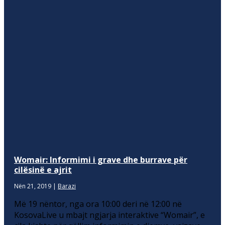
Womair: Informimi i grave dhe burrave për
cilësinë e ajrit
Nën 21, 2019
|
Barazi
Më 19 nëntor, nga ora 10:00 deri në 12:00 në
KosovaLive u mbajt ngjarja interaktive “Womair”, e