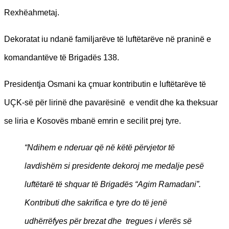
Rexhëahmetaj.
Dekoratat iu ndanë familjarëve të luftëtarëve në praninë e
komandantëve të Brigadës 138.
Presidentja Osmani ka çmuar kontributin e luftëtarëve të
UÇK-së për lirinë dhe pavarësinë e vendit dhe ka theksuar
se liria e Kosovës mbanë emrin e secilit prej tyre.
“Ndihem e nderuar që në këtë përvjetor të
lavdishëm si presidente dekoroj me medalje pesë
luftëtarë të shquar të Brigadës “Agim Ramadani”.
Kontributi dhe sakrifica e tyre do të jenë
udhërrëfyes për brezat dhe tregues i vlerës së