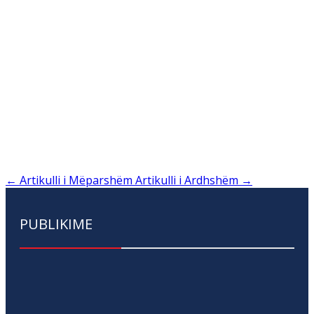
←
Artikulli i Mëparshëm
Artikulli i Ardhshëm
→
PUBLIKIME