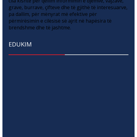
cila kishte për qëllim informimin e djemve, vajzave,
grave, burrave, çifteve dhe të gjithë të interesuarve,
pa dallim, për mënyrat më efektive për
përmirësimin e cilësisë së ajrit në hapësira të
brendshme dhe të jashtme.
EDUKIM