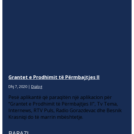
Grantet e Prodhimit të Përmbajtjes II
Dhj 7, 2020
|
Dialog
Pesë aplikantë që paraqitën një aplikacion për
“Grantet e Prodhimit të Përmbajtjes II”, Tv Tema,
Internews, RTV Puls, Radio Gorazdevac dhe Besnik
Krasniqi do të marrin mbështetje.
BARAZI