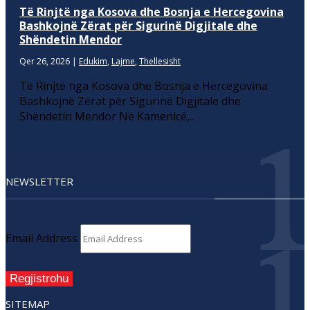
Të Rinjtë nga Kosova dhe Bosnja e Hercegovina
Bashkojnë Zërat për Sigurinë Digjitale dhe
Shëndetin Mendor
Qer 26, 2026
|
Edukim
,
Lajme
,
Thellesisht
Të Rinjtë nga Kosova dhe Bosnja e Hercegovina
Bashkojnë Zërat për Sigurinë Digjitale dhe
Shëndetin Mendor Në Kamenicë,...
NEWSLETTER
Email Address
Regjistrohu
SITEMAP