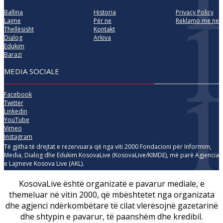
Ballina
Historia
Privacy Policy
Lajme
Për ne
Reklamo me ne
Thellësisht
Kontakt
Dialog
Arkiva
Edukim
Barazi
MEDIA SOCIALE
Facebook
Twitter
Linkedin
YouTube
Vimeo
Instagram
Të gjitha të drejtat e rezervuara që nga viti 2000 Fondacioni për Informim,
Media, Dialog dhe Edukim KosovaLive (KosovaLive/KIMDE), më parë Agjencia
e Lajmeve Kosova Live (AKL).
KosovaLive është organizatë e pavarur mediale, e
themeluar në vitin 2000, që mbështetet nga organizata
dhe agjenci ndërkombëtare të cilat vlerësojnë gazetarinë
dhe shtypin e pavarur, të paanshëm dhe kredibil.