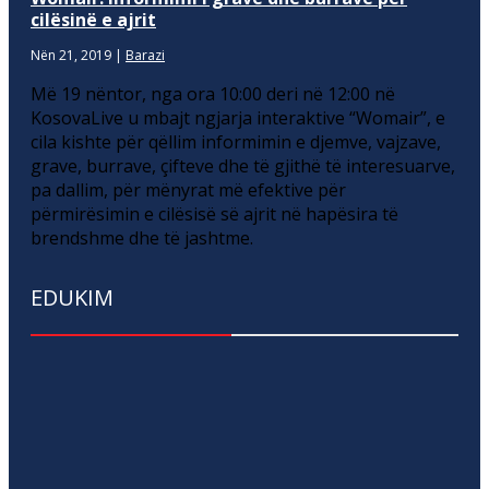
cilësinë e ajrit
Nën 21, 2019
|
Barazi
Më 19 nëntor, nga ora 10:00 deri në 12:00 në
KosovaLive u mbajt ngjarja interaktive “Womair”, e
cila kishte për qëllim informimin e djemve, vajzave,
grave, burrave, çifteve dhe të gjithë të interesuarve,
pa dallim, për mënyrat më efektive për
përmirësimin e cilësisë së ajrit në hapësira të
brendshme dhe të jashtme.
EDUKIM