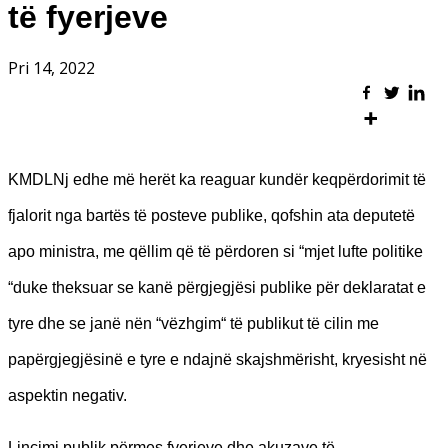
të fyerjeve
Pri 14, 2022
KMDLNj edhe më herët ka reaguar kundër keqpërdorimit të
fjalorit nga bartës të posteve publike, qofshin ata deputetë
apo ministra, me qëllim që të përdoren si “mjet lufte politike
“duke theksuar se kanë përgjegjësi publike për deklaratat e
tyre dhe se janë nën “vëzhgim“ të publikut të cilin me
papërgjegjësinë e tyre e ndajnë skajshmërisht, kryesisht në
aspektin negativ.
Linçimi publik përmes fyerjeve dhe akuzave të