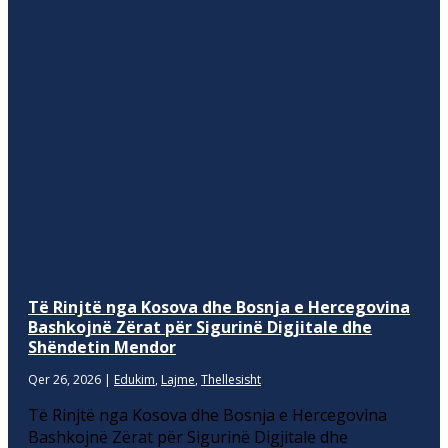
Të Rinjtë nga Kosova dhe Bosnja e Hercegovina
Bashkojnë Zërat për Sigurinë Digjitale dhe
Shëndetin Mendor
Qer 26, 2026
|
Edukim
,
Lajme
,
Thellesisht
Të Rinjtë nga Kosova dhe Bosnja e Hercegovina
Bashkojnë Zërat për Sigurinë Digjitale dhe