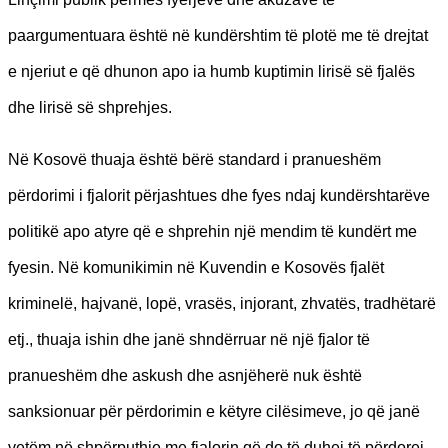
paargumentuara është në kundërshtim të plotë me të drejtat
e njeriut e që dhunon apo ia humb kuptimin lirisë së fjalës
dhe lirisë së shprehjes.
Në Kosovë thuaja është bërë standard i pranueshëm
përdorimi i fjalorit përjashtues dhe fyes ndaj kundërshtarëve
politikë apo atyre që e shprehin një mendim të kundërt me
fyesin. Në komunikimin në Kuvendin e Kosovës fjalët
kriminelë, hajvanë, lopë, vrasës, injorant, zhvatës, tradhëtarë
etj., thuaja ishin dhe janë shndërruar në një fjalor të
pranueshëm dhe askush dhe asnjëherë nuk është
sanksionuar për përdorimin e këtyre cilësimeve, jo që janë
vetëm në shpërputhje me fjalorin që do të duhej të përdorej