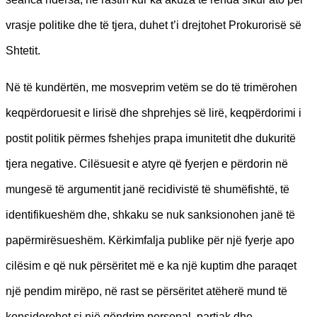
vrasje politike dhe të tjera, duhet t’i drejtohet Prokurorisë së
Shtetit.
Në të kundërtën, me mosveprim vetëm se do të trimërohen
keqpërdoruesit e lirisë dhe shprehjes së lirë, keqpërdorimi i
postit politik përmes fshehjes prapa imunitetit dhe dukuritë
tjera negative. Cilësuesit e atyre që fyerjen e përdorin në
mungesë të argumentit janë recidivistë të shumëfishtë, të
identifikueshëm dhe, shkaku se nuk sanksionohen janë të
papërmirësueshëm. Kërkimfalja publike për një fyerje apo
cilësim e që nuk përsëritet më e ka një kuptim dhe paraqet
një pendim mirëpo, në rast se përsëritet atëherë mund të
konsiderohet si një qëndrim personal, partiak dhe