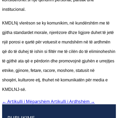
institucional.
KMDLNj vlerëson se ky komunikim, në kundërshtim me të
gjitha standardet morale, njerëzore dhze ligjore duhet të jetë
një porosi e qartë për votuesit e mundshëm në të ardhmën
që do të duhej të ishin si filtër me të cilën do të eliminoheshin
të gjithë ata që e përdorin dhe promovojnë gjuhën e urrejtjes
etnike, gjinore, fetare, racore, moshore, statusit në
shoqëri, kulturore etj, thuhet në komunikatën për media e
KMDLNJ-së.
←
Artikulli i Mëparshëm
Artikulli i Ardhshëm
→
PUBLIKIME