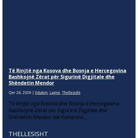
Të Rinjtë nga Kosova dhe Bosnja e Hercegovina
Bashkojnë Zërat për Sigurinë Digjitale dhe
Shëndetin Mendor
Qer 26, 2026
|
Edukim
,
Lajme
,
Thellesisht
Të Rinjtë nga Kosova dhe Bosnja e Hercegovina
Bashkojnë Zërat për Sigurinë Digjitale dhe
Shëndetin Mendor Në Kamenicë,...
THELLESISHT