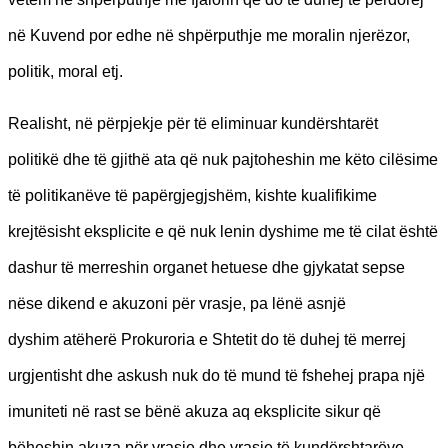
në Kuvend por edhe në shpërputhje me moralin njerëzor,
politik, moral etj.
Realisht, në përpjekje për të eliminuar kundërshtarët
politikë dhe të gjithë ata që nuk pajtoheshin me këto cilësime
të politikanëve të papërgjegjshëm, kishte kualifikime
krejtësisht eksplicite e që nuk lenin dyshime me të cilat është
dashur të merreshin organet hetuese dhe gjykatat sepse
nëse dikend e akuzoni për vrasje, pa lënë asnjë
dyshim atëherë Prokuroria e Shtetit do të duhej të merrej
urgjentisht dhe askush nuk do të mund të fshehej prapa një
imuniteti në rast se bënë akuza aq eksplicite sikur që
bëheshin akuza për vrasje dhe vrasje të kundërshtarëve