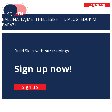
Regjistrohu
SQ
EN
BALLINA
LAJME
THELLËSISHT
DIALOG
EDUKIM
BARAZI
Build Skills with
our
trainings
Sign up now!
Sign up