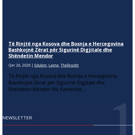
Të Rinjtë nga Kosova dhe Bosnja e Hercegovina
Bashkojnë Zërat për Sigurinë Digjitale dhe
Shëndetin Mendor
Qer 26, 2026
|
Edukim
,
Lajme
,
Thellesisht
Të Rinjtë nga Kosova dhe Bosnja e Hercegovina
Bashkojnë Zërat për Sigurinë Digjitale dhe
Shëndetin Mendor Në Kamenicë,...
NEWSLETTER