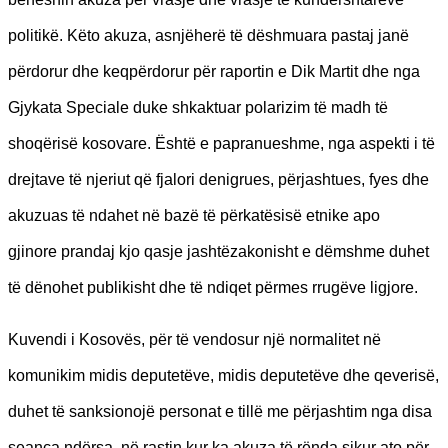
politikë. Këto akuza, asnjëherë të dëshmuara pastaj janë
përdorur dhe keqpërdorur për raportin e Dik Martit dhe nga
Gjykata Speciale duke shkaktuar polarizim të madh të
shoqërisë kosovare. Është e papranueshme, nga aspekti i të
drejtave të njeriut që fjalori denigrues, përjashtues, fyes dhe
akuzuas të ndahet në bazë të përkatësisë etnike apo
gjinore prandaj kjo qasje jashtëzakonisht e dëmshme duhet
të dënohet publikisht dhe të ndiqet përmes rrugëve ligjore.
Kuvendi i Kosovës, për të vendosur një normalitet në
komunikim midis deputetëve, midis deputetëve dhe qeverisë,
duhet të sanksionojë personat e tillë me përjashtim nga disa
seanca ndërsa, në rastin kur ka akuza të rënda sikur ato për