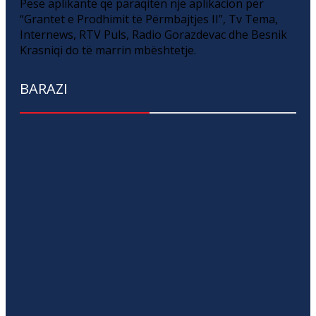
Pesë aplikantë që paraqitën një aplikacion për
“Grantet e Prodhimit të Përmbajtjes II”, Tv Tema,
Internews, RTV Puls, Radio Gorazdevac dhe Besnik
Krasniqi do të marrin mbështetje.
BARAZI