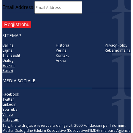
Email Address
Regjistrohu
SITEMAP
Ballina
Historia
Privacy Policy
Lajme
Për ne
Reklamo me ne
Thellësisht
Kontakt
Dialog
Arkiva
Edukim
Barazi
MEDIA SOCIALE
Facebook
Twitter
Linkedin
YouTube
Vimeo
Instagram
Të gjitha të drejtat e rezervuara që nga viti 2000 Fondacioni për Informim,
Media, Dialog dhe Edukim KosovaLive (KosovaLive/KIMDE), më parë Agjencia