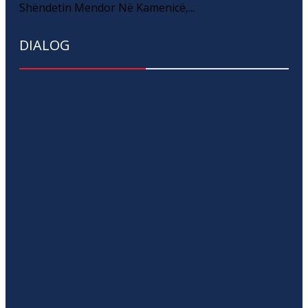
Shëndetin Mendor Në Kamenicë,...
DIALOG