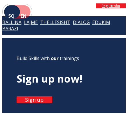
Regjistrohu
SQ
EN
BALLINA
LAJME
THELLËSISHT
DIALOG
EDUKIM
BARAZI
Build Skills with
our
trainings
Sign up now!
Sign up