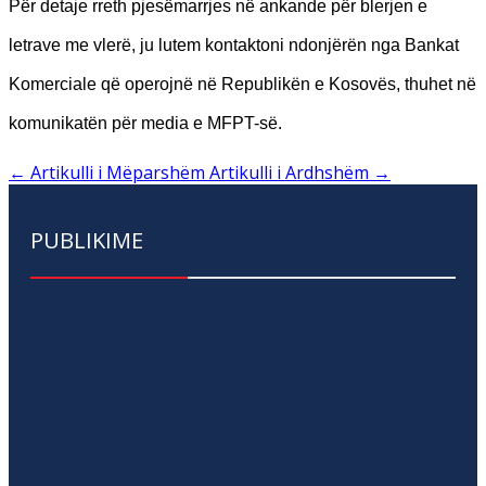
Për detaje rreth pjesëmarrjes në ankande për blerjen e
letrave me vlerë, ju lutem kontaktoni ndonjërën nga Bankat
Komerciale që operojnë në Republikën e Kosovës, thuhet në
komunikatën për media e MFPT-së.
←
Artikulli i Mëparshëm
Artikulli i Ardhshëm
→
PUBLIKIME