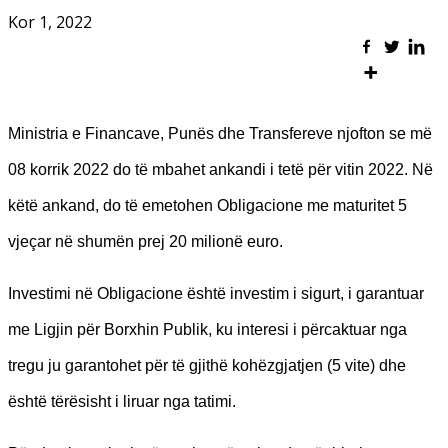
Kor 1, 2022
Ministria e Financave, Punës dhe Transfereve njofton se më
08 korrik 2022 do të mbahet ankandi i tetë për vitin 2022. Në
këtë ankand, do të emetohen Obligacione me maturitet 5
vjeçar në shumën prej 20 milionë euro.
Investimi në Obligacione është investim i sigurt, i garantuar
me Ligjin për Borxhin Publik, ku interesi i përcaktuar nga
tregu ju garantohet për të gjithë kohëzgjatjen (5 vite) dhe
është tërësisht i liruar nga tatimi.