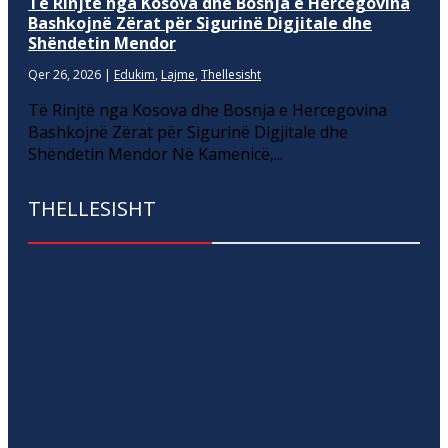
Të Rinjtë nga Kosova dhe Bosnja e Hercegovina
Bashkojnë Zërat për Sigurinë Digjitale dhe
Shëndetin Mendor
Qer 26, 2026
|
Edukim
,
Lajme
,
Thellesisht
Të Rinjtë nga Kosova dhe Bosnja e Hercegovina
Bashkojnë Zërat për Sigurinë Digjitale dhe
Shëndetin Mendor Në Kamenicë,...
THELLESISHT