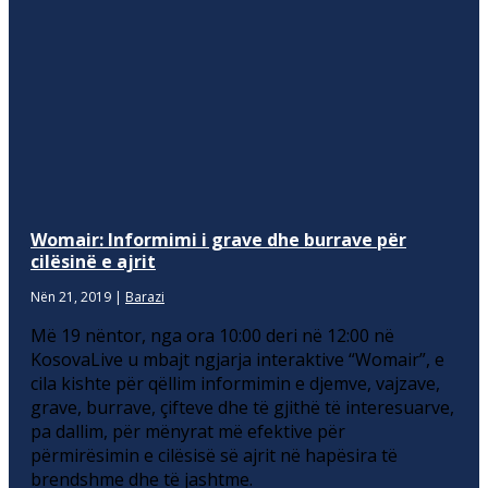
Womair: Informimi i grave dhe burrave për
cilësinë e ajrit
Nën 21, 2019
|
Barazi
Më 19 nëntor, nga ora 10:00 deri në 12:00 në
KosovaLive u mbajt ngjarja interaktive “Womair”, e
cila kishte për qëllim informimin e djemve, vajzave,
grave, burrave, çifteve dhe të gjithë të interesuarve,
pa dallim, për mënyrat më efektive për
përmirësimin e cilësisë së ajrit në hapësira të
brendshme dhe të jashtme.