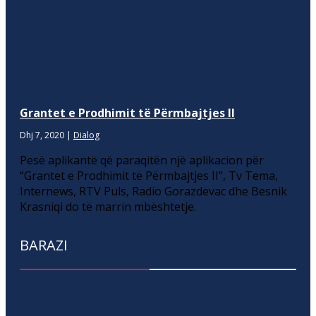
Grantet e Prodhimit të Përmbajtjes II
Dhj 7, 2020
|
Dialog
Pesë aplikantë që paraqitën një aplikacion për
“Grantet e Prodhimit të Përmbajtjes II”, Tv Tema,
Internews, RTV Puls, Radio Gorazdevac dhe Besnik
Krasniqi do të marrin mbështetje.
BARAZI