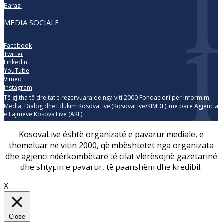
Barazi
MEDIA SOCIALE
Facebook
Twitter
Linkedin
YouTube
Vimeo
Instagram
Të gjitha të drejtat e rezervuara që nga viti 2000 Fondacioni për Informim,
Media, Dialog dhe Edukim KosovaLive (KosovaLive/KIMDE), më parë Agjencia
e Lajmeve Kosova Live (AKL).
KosovaLive është organizatë e pavarur mediale, e
themeluar në vitin 2000, që mbështetet nga organizata
dhe agjenci ndërkombëtare të cilat vlerësojnë gazetarinë
dhe shtypin e pavarur, të paanshëm dhe kredibil.
X
Close