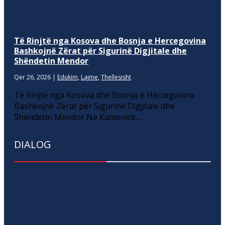
Të Rinjtë nga Kosova dhe Bosnja e Hercegovina
Bashkojnë Zërat për Sigurinë Digjitale dhe
Shëndetin Mendor
Qer 26, 2026
|
Edukim
,
Lajme
,
Thellesisht
Të Rinjtë nga Kosova dhe Bosnja e Hercegovina
Bashkojnë Zërat për Sigurinë Digjitale dhe
Shëndetin Mendor Në Kamenicë,...
DIALOG