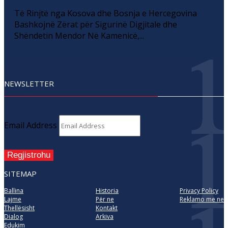
Të Rinjtë nga Kosova dhe Bosnja e Hercegovina
Bashkojnë Zërat për Sigurinë Digjitale dhe
Shëndetin Mendor Në Kamenicë,...
NEWSLETTER
Email Address
Regjistrohu
SITEMAP
Ballina
Historia
Privacy Policy
Lajme
Për ne
Reklamo me ne
Thellësisht
Kontakt
Dialog
Arkiva
Edukim