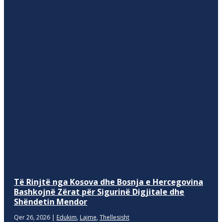
Të Rinjtë nga Kosova dhe Bosnja e Hercegovina
Bashkojnë Zërat për Sigurinë Digjitale dhe
Shëndetin Mendor
Qer 26, 2026
|
Edukim
,
Lajme
,
Thellesisht