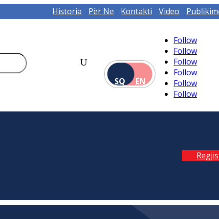
Historia
Për Ne
Kontakti
Video
Publikim
Follow
Follow
Follow
Follow
SQ
EN
Follow
Follow
Regji