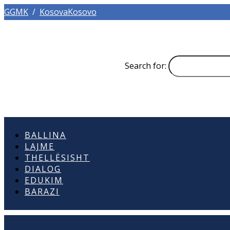
GGMK
/
KosovaKosovo
Search for:
BALLINA
LAJME
THELLËSISHT
DIALOG
EDUKIM
BARAZI