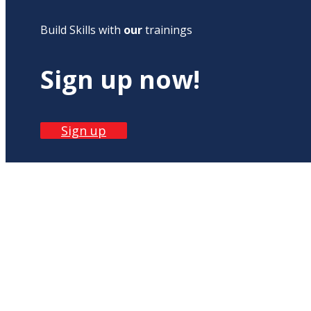
Build Skills with
our
trainings
Sign up now!
Sign up