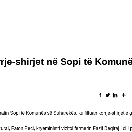
rrje-shirjet në Sopi të Komun
hatin Sopi të Komunës së Suharekës, ku filluan korrje-shirjet e gr
ral, Faton Peci, kryeministri vizitoi fermerin Fazli Beqiraj i cil