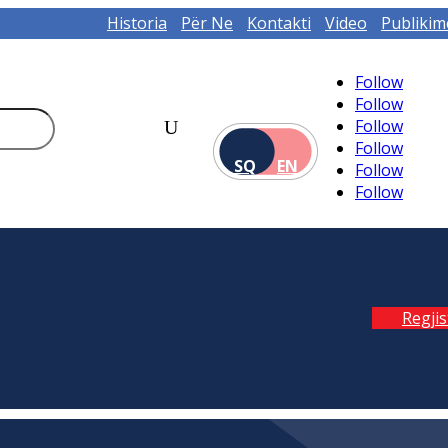
Historia
Për Ne
Kontakti
Video
Publikim
Follow
Follow
Follow
Follow
SQ
EN
Follow
Follow
Regji