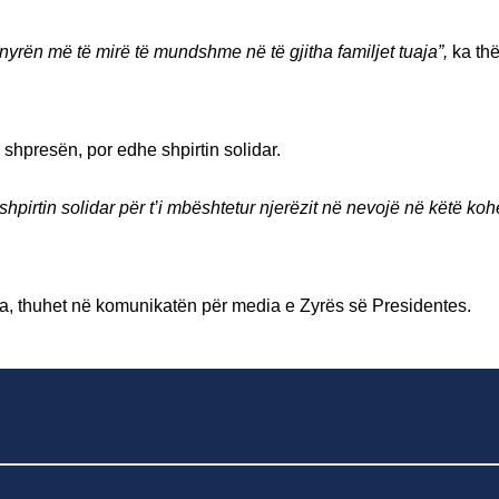
yrën më të mirë të mundshme në të gjitha familjet tuaja”,
ka th
 shpresën, por edhe shpirtin solidar.
hpirtin solidar për t’i mbështetur njerëzit në nevojë në këtë koh
aja, thuhet në komunikatën për media e Zyrës së Presidentes.