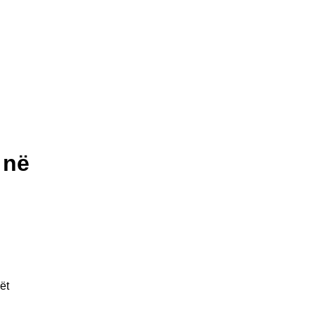
 në
ët