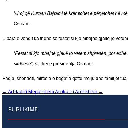
“Uroj që Kurban Bajrami të kremtohet e përjetohet në mën
Osmani.
E para e vendit ka thënë se festat si kjo mbajnë gjallë jo vetëm
“Festat si kjo mbajnë gjallë jo vetëm shpresën, por edhe s
sfiduese”,
ka thënë presidentja Osmani
Paqja, shëndeti, mirësia e begatia qoftë me ju dhe familjet tu
←
Artikulli i Mëparshëm
Artikulli i Ardhshëm
→
PUBLIKIME