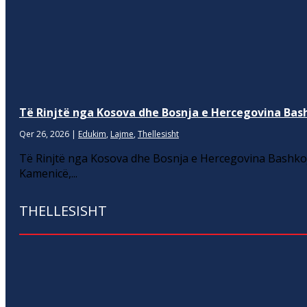
Të Rinjtë nga Kosova dhe Bosnja e Hercegovina Bash
Qer 26, 2026
|
Edukim
,
Lajme
,
Thellesisht
Të Rinjtë nga Kosova dhe Bosnja e Hercegovina Bashkoj
Kamenicë,...
THELLESISHT