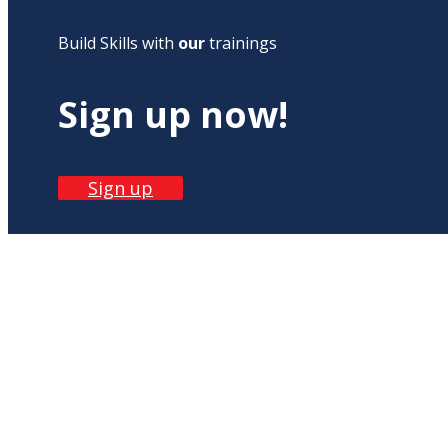
Build Skills with
our
trainings
Sign up now!
Sign up