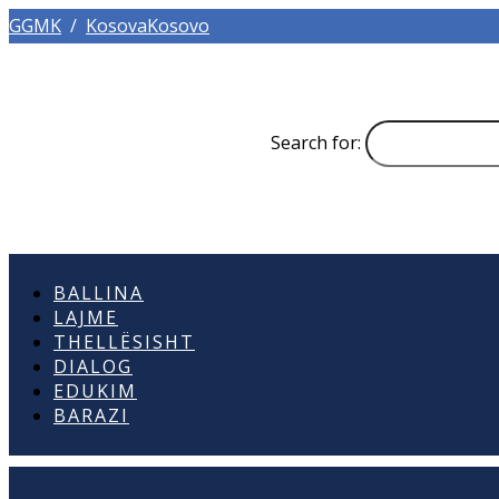
GGMK
/
KosovaKosovo
Search for:
BALLINA
LAJME
THELLËSISHT
DIALOG
EDUKIM
BARAZI