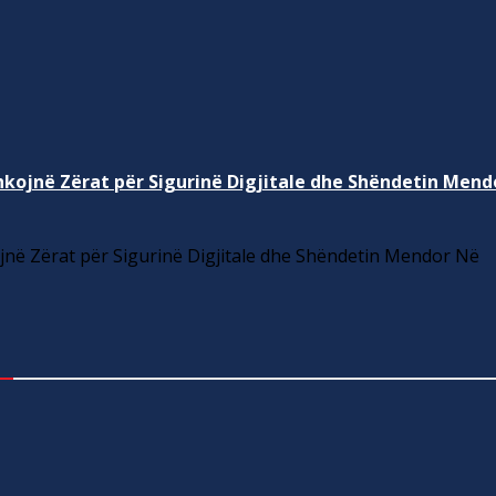
kojnë Zërat për Sigurinë Digjitale dhe Shëndetin Mend
në Zërat për Sigurinë Digjitale dhe Shëndetin Mendor Në