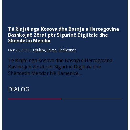
Të Rinjtë nga Kosova dhe Bosnja e Hercegovina
Bashkojnë Zërat për Sigurinë Digjitale dhe
Shëndetin Mendor
Qer 26, 2026
|
Edukim
,
Lajme
,
Thellesisht
Të Rinjtë nga Kosova dhe Bosnja e Hercegovina
Bashkojnë Zërat për Sigurinë Digjitale dhe
Shëndetin Mendor Në Kamenicë,...
DIALOG