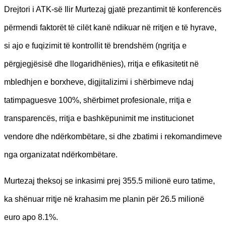
Drejtori i ATK-së Ilir Murtezaj gjatë prezantimit të konferencës
përmendi faktorët të cilët kanë ndikuar në rritjen e të hyrave,
si ajo e fuqizimit të kontrollit të brendshëm (ngritja e
përgjegjësisë dhe llogaridhënies), rritja e efikasitetit në
mbledhjen e borxheve, digjitalizimi i shërbimeve ndaj
tatimpaguesve 100%, shërbimet profesionale, rritja e
transparencës, rritja e bashkëpunimit me institucionet
vendore dhe ndërkombëtare, si dhe zbatimi i rekomandimeve
nga organizatat ndërkombëtare.
Murtezaj theksoj se inkasimi prej 355.5 milionë euro tatime,
ka shënuar rritje në krahasim me planin për 26.5 milionë
euro apo 8.1%.