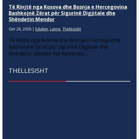
Të Rinjtë nga Kosova dhe Bosnja e Hercegovina
Bashkojnë Zërat për Sigurinë Digjitale dhe
Shëndetin Mendor
Qer 26, 2026
|
Edukim
,
Lajme
,
Thellesisht
Të Rinjtë nga Kosova dhe Bosnja e Hercegovina
Bashkojnë Zërat për Sigurinë Digjitale dhe
Shëndetin Mendor Në Kamenicë,...
THELLESISHT