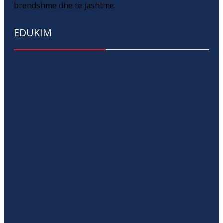
brendshme dhe të jashtme.
EDUKIM