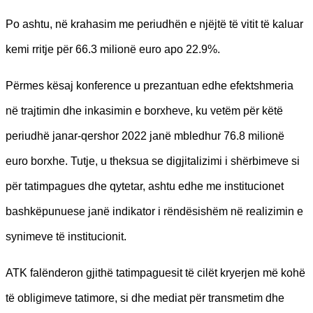
Po ashtu, në krahasim me periudhën e njëjtë të vitit të kaluar
kemi rritje për 66.3 milionë euro apo 22.9%.
Përmes kësaj konference u prezantuan edhe efektshmeria
në trajtimin dhe inkasimin e borxheve, ku vetëm për këtë
periudhë janar-qershor 2022 janë mbledhur 76.8 milionë
euro borxhe. Tutje, u theksua se digjitalizimi i shërbimeve si
për tatimpagues dhe qytetar, ashtu edhe me institucionet
bashkëpunuese janë indikator i rëndësishëm në realizimin e
synimeve të institucionit.
ATK falënderon gjithë tatimpaguesit të cilët kryerjen më kohë
të obligimeve tatimore, si dhe mediat për transmetim dhe