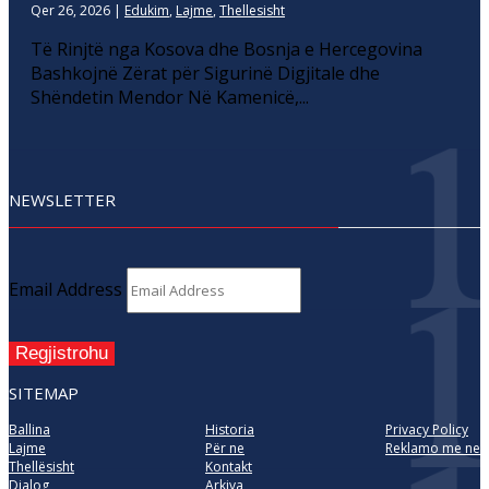
Qer 26, 2026
|
Edukim
,
Lajme
,
Thellesisht
Të Rinjtë nga Kosova dhe Bosnja e Hercegovina
Bashkojnë Zërat për Sigurinë Digjitale dhe
Shëndetin Mendor Në Kamenicë,...
NEWSLETTER
Email Address
Regjistrohu
SITEMAP
Ballina
Historia
Privacy Policy
Lajme
Për ne
Reklamo me ne
Thellësisht
Kontakt
Dialog
Arkiva