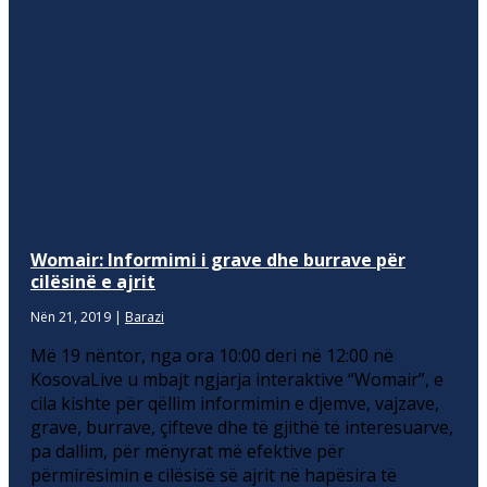
Womair: Informimi i grave dhe burrave për
cilësinë e ajrit
Nën 21, 2019
|
Barazi
Më 19 nëntor, nga ora 10:00 deri në 12:00 në
KosovaLive u mbajt ngjarja interaktive “Womair”, e
cila kishte për qëllim informimin e djemve, vajzave,
grave, burrave, çifteve dhe të gjithë të interesuarve,
pa dallim, për mënyrat më efektive për
përmirësimin e cilësisë së ajrit në hapësira të