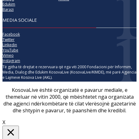
Edukim
Barazi
MEDIA SOCIALE
Facebook
Twitter
Linkedin
YouTube
Vimeo
Instagram
Të gjitha të drejtat e rezervuara që nga viti 2000 Fondacioni për Informim,
Media, Dialog dhe Edukim KosovaLive (KosovaLive/KIMDE), më parë Agjencia
e Lajmeve Kosova Live (AKL).
KosovaLive është organizatë e pavarur mediale, e
themeluar në vitin 2000, që mbështetet nga organizata
dhe agjenci ndërkombëtare të cilat vlerësojnë gazetarinë
dhe shtypin e pavarur, të paanshëm dhe kredibil.
X