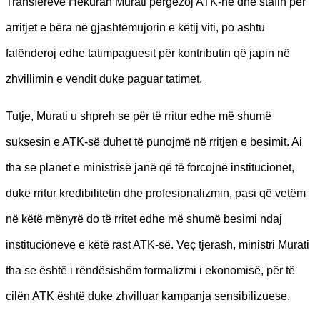
Transfereve Hekuran Murati përgëzoj ATK-në dhe stafin për
arritjet e bëra në gjashtëmujorin e këtij viti, po ashtu
falënderoj edhe tatimpaguesit për kontributin që japin në
zhvillimin e vendit duke paguar tatimet.
Tutje, Murati u shpreh se për të rritur edhe më shumë
suksesin e ATK-së duhet të punojmë në rritjen e besimit. Ai
tha se planet e ministrisë janë që të forcojnë institucionet,
duke rritur kredibilitetin dhe profesionalizmin, pasi që vetëm
në këtë mënyrë do të rritet edhe më shumë besimi ndaj
institucioneve e këtë rast ATK-së. Veç tjerash, ministri Murati
tha se është i rëndësishëm formalizmi i ekonomisë, për të
cilën ATK është duke zhvilluar kampanja sensibilizuese.