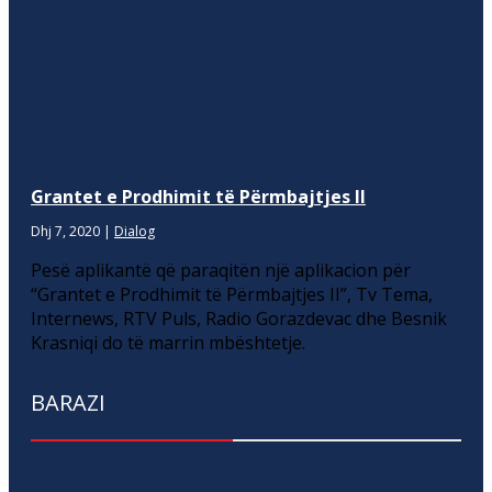
Grantet e Prodhimit të Përmbajtjes II
Dhj 7, 2020
|
Dialog
Pesë aplikantë që paraqitën një aplikacion për
“Grantet e Prodhimit të Përmbajtjes II”, Tv Tema,
Internews, RTV Puls, Radio Gorazdevac dhe Besnik
Krasniqi do të marrin mbështetje.
BARAZI