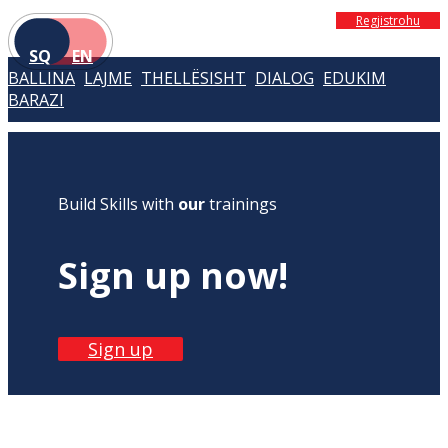
Regjistrohu
SQ
EN
BALLINA
LAJME
THELLËSISHT
DIALOG
EDUKIM
BARAZI
Build Skills with
our
trainings
Sign up now!
Sign up