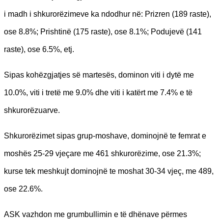
i madh i shkurorëzimeve ka ndodhur në: Prizren (189 raste),
ose 8.8%; Prishtinë (175 raste), ose 8.1%; Podujevë (141
raste), ose 6.5%, etj.
Sipas kohëzgjatjes së martesës, dominon viti i dytë me
10.0%, viti i tretë me 9.0% dhe viti i katërt me 7.4% e të
shkurorëzuarve.
Shkurorëzimet sipas grup-moshave, dominojnë te femrat e
moshës 25-29 vjeçare me 461 shkurorëzime, ose 21.3%;
kurse tek meshkujt dominojnë te moshat 30-34 vjeç, me 489,
ose 22.6%.
ASK vazhdon me grumbullimin e të dhënave përmes