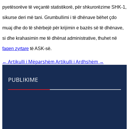
pyetësorëve të veçantë statistikorë, për shkurorëzime SHK-1,
sikurse deri më tani. Grumbullimi i të dhënave bëhet çdo
muaj dhe do të shërbejë për krijimin e bazës së të dhënave,
si dhe krahasimin me të dhënat administrative, thuhet në
faqen zyrtare
të ASK-së.
←
Artikulli i Mëparshëm
Artikulli i Ardhshëm
→
PUBLIKIME