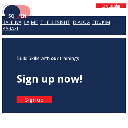
Regjistrohu
SQ
EN
BALLINA
LAJME
THELLËSISHT
DIALOG
EDUKIM
BARAZI
Build Skills with
our
trainings
Sign up now!
Sign up