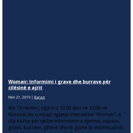
Womair: Informimi i grave dhe burrave për
cilësinë e ajrit
Nën 21, 2019
|
Barazi
Më 19 nëntor, nga ora 10:00 deri në 12:00 në
KosovaLive u mbajt ngjarja interaktive “Womair”, e
cila kishte për qëllim informimin e djemve, vajzave,
grave, burrave, çifteve dhe të gjithë të interesuarve,