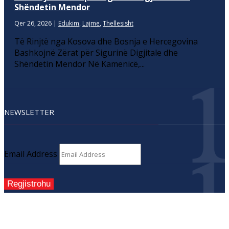
Shëndetin Mendor
Qer 26, 2026
|
Edukim
,
Lajme
,
Thellesisht
Të Rinjtë nga Kosova dhe Bosnja e Hercegovina
Bashkojnë Zërat për Sigurinë Digjitale dhe
Shëndetin Mendor Në Kamenicë,...
NEWSLETTER
Email Address
Regjistrohu
SITEMAP
Ballina
Historia
Privacy Policy
Lajme
Për ne
Reklamo me ne