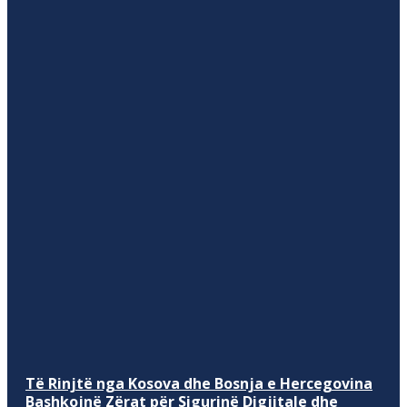
Të Rinjtë nga Kosova dhe Bosnja e Hercegovina
Bashkojnë Zërat për Sigurinë Digjitale dhe