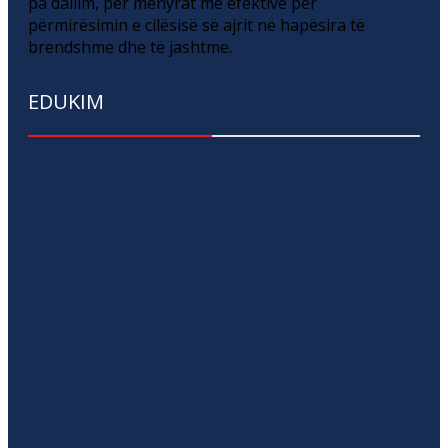
pa dallim, për mënyrat më efektive për
përmirësimin e cilësisë së ajrit në hapësira të
brendshme dhe të jashtme.
EDUKIM