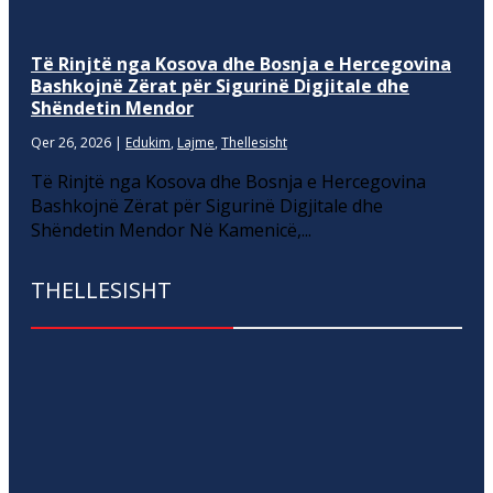
Të Rinjtë nga Kosova dhe Bosnja e Hercegovina
Bashkojnë Zërat për Sigurinë Digjitale dhe
Shëndetin Mendor
Qer 26, 2026
|
Edukim
,
Lajme
,
Thellesisht
Të Rinjtë nga Kosova dhe Bosnja e Hercegovina
Bashkojnë Zërat për Sigurinë Digjitale dhe
Shëndetin Mendor Në Kamenicë,...
THELLESISHT