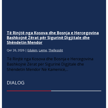
Të Rinjtë nga Kosova dhe Bosnja e Hercegovina
Bashkojnë Zërat për Sigurinë Digjitale dhe
Shëndetin Mendor
Qer 26, 2026
|
Edukim
,
Lajme
,
Thellesisht
Të Rinjtë nga Kosova dhe Bosnja e Hercegovina
Bashkojnë Zërat për Sigurinë Digjitale dhe
Shëndetin Mendor Në Kamenicë,...
DIALOG