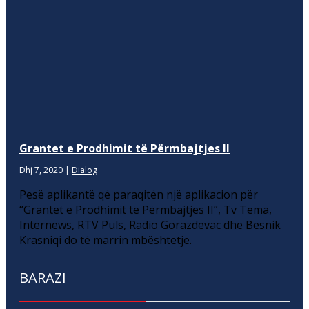
Grantet e Prodhimit të Përmbajtjes II
Dhj 7, 2020
|
Dialog
Pesë aplikantë që paraqitën një aplikacion për
“Grantet e Prodhimit të Përmbajtjes II”, Tv Tema,
Internews, RTV Puls, Radio Gorazdevac dhe Besnik
Krasniqi do të marrin mbështetje.
BARAZI