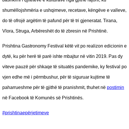
shumëllojshmëria e ushqimeve, recetave, këngëve e valleve,
do të ofrojë argëtim të pafund për të tri gjeneratat. Tirana,
Vlora, Struga, Arbëreshët do të zbresin në Prishtinë.
Prishtina Gastronomy Festival këtë vit po realizon edicionin e
dytë, ku për herë të parë ishte mbajtur në vitin 2019. Pas dy
viteve pauzë për shkaqe të situatës pandemike, ky festival po
vjen edhe më i përmbushur, për të siguruar kujtime të
paharrueshme për të gjithë të pranishmit, thuhet në
postimin
në Facebook të Komunës së Prishtinës.
#prishtinaepërjetimeve