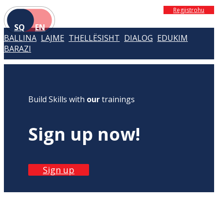
Regjistrohu
SQ
EN
BALLINA
LAJME
THELLËSISHT
DIALOG
EDUKIM
BARAZI
Build Skills with
our
trainings
Sign up now!
Sign up