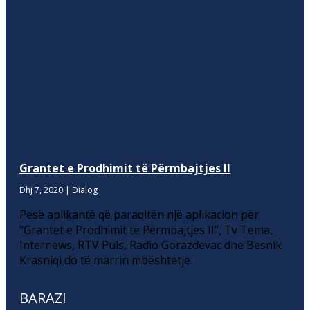
Grantet e Prodhimit të Përmbajtjes II
Dhj 7, 2020
|
Dialog
Pesë aplikantë që paraqitën një aplikacion për
“Grantet e Prodhimit të Përmbajtjes II”, Tv Tema,
Internews, RTV Puls, Radio Gorazdevac dhe Besnik
Krasniqi do të marrin mbështetje.
BARAZI