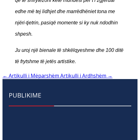
që të shfrytëzoni këtë mundësi për t’i zgjeruar
edhe më tej lidhjet dhe marrëdhëniet tona me
njëri-tjetrin, pasiqë momente si ky nuk ndodhin
shpesh.
Ju uroj një bienale të shkëlqyeshme dhe 100 ditë
të frytshme të jetës artistike.
←
Artikulli i Mëparshëm
Artikulli i Ardhshëm
→
PUBLIKIME