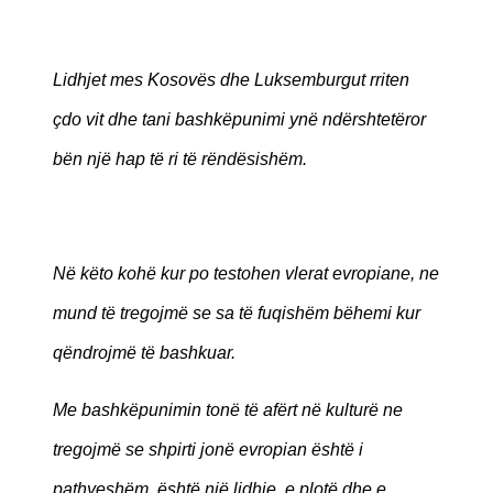
Lidhjet mes Kosovës dhe Luksemburgut rriten
çdo vit dhe tani bashkëpunimi ynë ndërshtetëror
bën një hap të ri të rëndësishëm.
Në këto kohë kur po testohen vlerat evropiane, ne
mund të tregojmë se sa të fuqishëm bëhemi kur
qëndrojmë të bashkuar.
Me bashkëpunimin tonë të afërt në kulturë ne
tregojmë se shpirti jonë evropian është i
pathyeshëm, është një lidhje e plotë dhe e