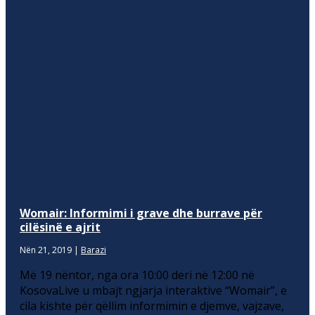
Womair: Informimi i grave dhe burrave për
cilësinë e ajrit
Nën 21, 2019
|
Barazi
Më 19 nëntor, nga ora 10:00 deri në 12:00 në
KosovaLive u mbajt ngjarja interaktive “Womair”, e
cila kishte për qëllim informimin e djemve, vajzave,