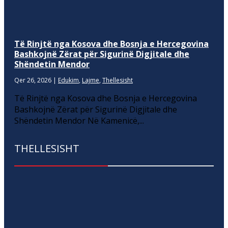
Të Rinjtë nga Kosova dhe Bosnja e Hercegovina
Bashkojnë Zërat për Sigurinë Digjitale dhe
Shëndetin Mendor
Qer 26, 2026
|
Edukim
,
Lajme
,
Thellesisht
Të Rinjtë nga Kosova dhe Bosnja e Hercegovina
Bashkojnë Zërat për Sigurinë Digjitale dhe
Shëndetin Mendor Në Kamenicë,...
THELLESISHT