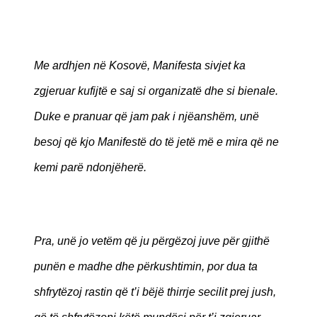
Me ardhjen në Kosovë, Manifesta sivjet ka
zgjeruar kufijtë e saj si organizatë dhe si bienale.
Duke e pranuar që jam pak i njëanshëm, unë
besoj që kjo Manifestë do të jetë më e mira që ne
kemi parë ndonjëherë.
Pra, unë jo vetëm që ju përgëzoj juve për gjithë
punën e madhe dhe përkushtimin, por dua ta
shfrytëzoj rastin që t’i bëjë thirrje secilit prej jush,