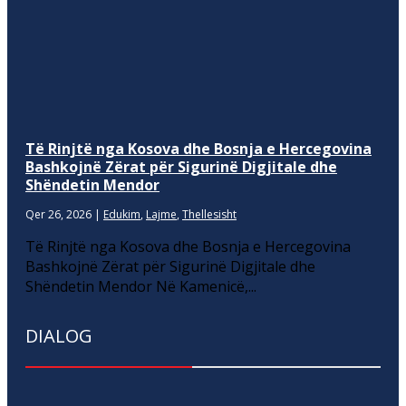
Të Rinjtë nga Kosova dhe Bosnja e Hercegovina
Bashkojnë Zërat për Sigurinë Digjitale dhe
Shëndetin Mendor
Qer 26, 2026
|
Edukim
,
Lajme
,
Thellesisht
Të Rinjtë nga Kosova dhe Bosnja e Hercegovina
Bashkojnë Zërat për Sigurinë Digjitale dhe
Shëndetin Mendor Në Kamenicë,...
DIALOG