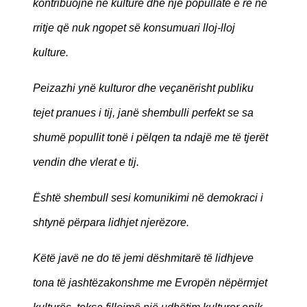
kontribuojnë në kulturë dhe një popullatë e re në
rritje që nuk ngopet së konsumuari lloj-lloj
kulture.
Peizazhi ynë kulturor dhe veçanërisht publiku
tejet pranues i tij, janë shembulli perfekt se sa
shumë popullit tonë i pëlqen ta ndajë me të tjerët
vendin dhe vlerat e tij.
Është shembull sesi komunikimi në demokraci i
shtynë përpara lidhjet njerëzore.
Këtë javë ne do të jemi dëshmitarë të lidhjeve
tona të jashtëzakonshme me Evropën nëpërmjet