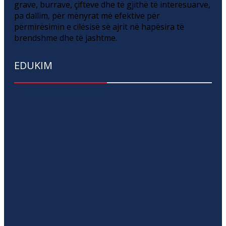
grave, burrave, çifteve dhe të gjithë të interesuarve,
pa dallim, për mënyrat më efektive për
përmirësimin e cilësisë së ajrit në hapësira të
brendshme dhe të jashtme.
EDUKIM