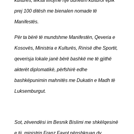
kulturës, teksa fillojmë një udhëtim kulturor epik
prej 100 ditësh me bienalen nomade të
Manifestës.
Për ta bërë të mundshme Manifestën, Qeveria e
Kosovës, Ministria e Kulturës, Rinisë dhe Sportit,
qeverisja lokale janë bërë bashkë me të gjithë
akterët diplomatikë, përfshirë edhe
bashkëpunimin mahnitës me Dukatin e Madh të
Luksemburgut.
Sot, zëvendësi im Besnik Bislimi me shkëlqesinë
e tij, ministrin Franz Fayot nënshkruan dy