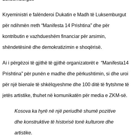
Kryeministri e falënderoi Dukatin e Madh të Luksemburgut
për ndihmën rreth “Manifesta 14 Prishtina” dhe për
kontributin e vazhdueshëm financiar për arsimin,
shëndetësinë dhe demokratizimin e shoqërisë.
Ai i përgëzoi të gjithë të gjithë organizatorët e “Manifesta14
Prishtina” për punën e madhe dhe përkushtimin, si dhe uroi
për një bienale të shkëlqyeshme dhe 100 ditë të frytshme të
jetës artistike, thuhet në komunikatën për media e ZKM-së.
Kosova ka hyrë në një periudhë shumë pozitive
dhe konstruktive të historisë tonë kulturore dhe
artistike.