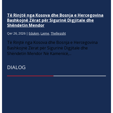
Të Rinjtë nga Kosova dhe Bosnja e Hercegovina
Bashkojnë Zërat për Sigurinë Digjitale dhe
Shëndetin Mendor
Qer 26, 2026
|
Edukim
,
Lajme
,
Thellesisht
Të Rinjtë nga Kosova dhe Bosnja e Hercegovina
Bashkojnë Zërat për Sigurinë Digjitale dhe
Shëndetin Mendor Në Kamenicë,...
DIALOG