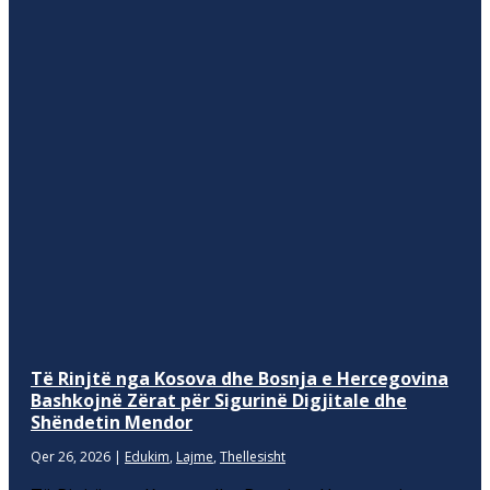
Të Rinjtë nga Kosova dhe Bosnja e Hercegovina
Bashkojnë Zërat për Sigurinë Digjitale dhe
Shëndetin Mendor
Qer 26, 2026
|
Edukim
,
Lajme
,
Thellesisht