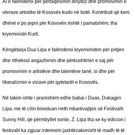
Ai e falënderoi për përfaqësimin dinjitoz dhe promovimin e
vlerave artistike të Kosovës kudo në botë. Kontributi që keni
dhënë e po jepni për Kosovën është i pamatshëm, tha
kryeministri Kurti.
Këngëtarja Dua Lipa e falënderoi kryeministrin për pritjen
dhe ritheksoi angazhimin dhe përkushtimin e saj për
promovimin e artistëve dhe talentëve tanë, si dhe për
liberalizmin e vizave për qytetarët e Kosovës.
Në takim ishte i pranishëm edhe babai i Duas, Dukagjin
Lipa, me të cilin biseduan rreth mbarëvajtjes së Festivalit
Sunny Hill, që përmbyllet sonte. Z. Lipa tha se ky edicion i
festivalit ka zgjuar interesim jashtëzakonisht të madh të të