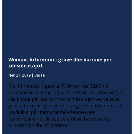
Womair: Informimi i grave dhe burrave për
cilësinë e ajrit
Nën 21, 2019
|
Barazi
Më 19 nëntor, nga ora 10:00 deri në 12:00 në
KosovaLive u mbajt ngjarja interaktive “Womair”, e
cila kishte për qëllim informimin e djemve, vajzave,
grave, burrave, çifteve dhe të gjithë të interesuarve,
pa dallim, për mënyrat më efektive për
përmirësimin e cilësisë së ajrit në hapësira të
brendshme dhe të jashtme.