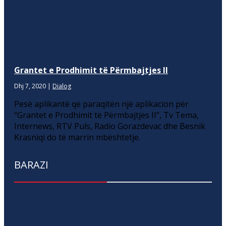
Grantet e Prodhimit të Përmbajtjes II
Dhj 7, 2020
|
Dialog
Pesë aplikantë që paraqitën një aplikacion për
“Grantet e Prodhimit të Përmbajtjes II”, Tv Tema,
Internews, RTV Puls, Radio Gorazdevac dhe Besnik
Krasniqi do të marrin mbështetje.
BARAZI