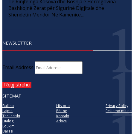
Të Rinjtë nga Kosova dhe Bosnja e Hercegovina
Bashkojnë Zërat për Sigurinë Digjitale dhe
Shëndetin Mendor Në Kamenicë,...
NEWSLETTER
Email Address
Regjistrohu
SITEMAP
Ballina
Historia
Privacy Policy
Lajme
Për ne
Reklamo me ne
Thellësisht
Kontakt
Dialog
Arkiva
Edukim
Barazi