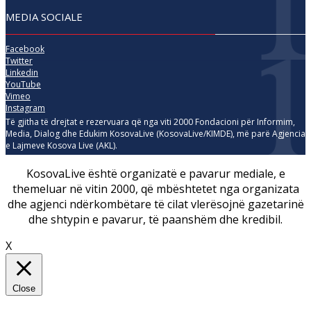
MEDIA SOCIALE
Facebook
Twitter
Linkedin
YouTube
Vimeo
Instagram
Të gjitha të drejtat e rezervuara që nga viti 2000 Fondacioni për Informim,
Media, Dialog dhe Edukim KosovaLive (KosovaLive/KIMDE), më parë Agjencia
e Lajmeve Kosova Live (AKL).
KosovaLive është organizatë e pavarur mediale, e
themeluar në vitin 2000, që mbështetet nga organizata
dhe agjenci ndërkombëtare të cilat vlerësojnë gazetarinë
dhe shtypin e pavarur, të paanshëm dhe kredibil.
X
Close