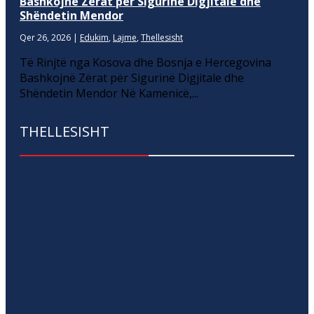
Bashkojnë Zërat për Sigurinë Digjitale dhe
Shëndetin Mendor
Qer 26, 2026
|
Edukim
,
Lajme
,
Thellesisht
Të Rinjtë nga Kosova dhe Bosnja e Hercegovina
Bashkojnë Zërat për Sigurinë Digjitale dhe
Shëndetin Mendor Në Kamenicë,...
THELLESISHT