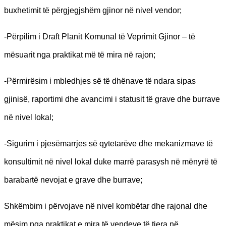
buxhetimit të përgjegjshëm gjinor në nivel vendor;
-Përpilim i Draft Planit Komunal të Veprimit Gjinor – të
mësuarit nga praktikat më të mira në rajon;
-Përmirësim i mbledhjes së të dhënave të ndara sipas
gjinisë, raportimi dhe avancimi i statusit të grave dhe burrave
në nivel lokal;
-Sigurim i pjesëmarrjes së qytetarëve dhe mekanizmave të
konsultimit në nivel lokal duke marrë parasysh në mënyrë të
barabartë nevojat e grave dhe burrave;
Shkëmbim i përvojave në nivel kombëtar dhe rajonal dhe
mësim nga praktikat e mira të vendeve të tjera në