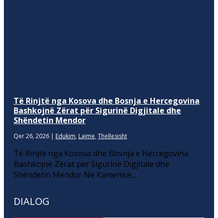
Të Rinjtë nga Kosova dhe Bosnja e Hercegovina
Bashkojnë Zërat për Sigurinë Digjitale dhe
Shëndetin Mendor
Qer 26, 2026
|
Edukim
,
Lajme
,
Thellesisht
Të Rinjtë nga Kosova dhe Bosnja e Hercegovina
Bashkojnë Zërat për Sigurinë Digjitale dhe
Shëndetin Mendor Në Kamenicë,...
DIALOG