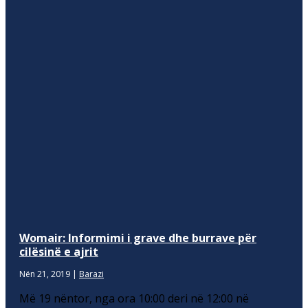
Womair: Informimi i grave dhe burrave për
cilësinë e ajrit
Nën 21, 2019
|
Barazi
Më 19 nëntor, nga ora 10:00 deri në 12:00 në