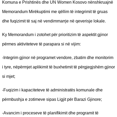
Komuna e Prishtinës dhe UN Women Kosovo nënshkruajnë
Memorandum Mirëkuptimi me qëllim të integrimit të gruas
dhe fuqizimit të saj në vendimmarrje në qeverisje lokale.
Ky Memorandum i zotohet për prioritizim të aspektit gjinor
përmes aktiviteteve të parapara si në vijim:
-Integrim gjinor në programet vendore, zbatim dhe monitorim
i tyre, nëpërmjet aplikimit të buxhetimit të përgjegjshëm gjinor
si mjet;
-Fuqizim i kapaciteteve të administratës komunale dhe
përmbushja e zotimeve sipas Ligjit për Barazi Gjinore;
-Avancim i proceseve të planifikimit dhe programit të