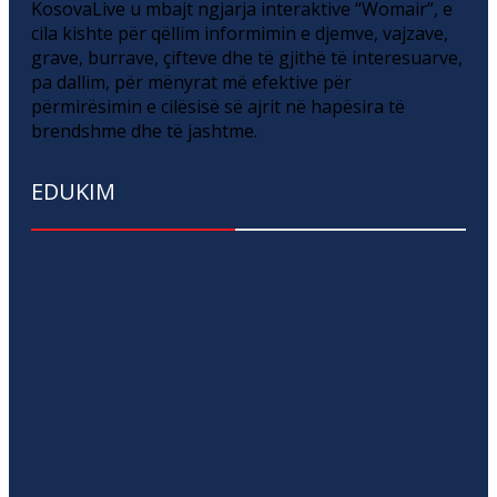
KosovaLive u mbajt ngjarja interaktive “Womair”, e
cila kishte për qëllim informimin e djemve, vajzave,
grave, burrave, çifteve dhe të gjithë të interesuarve,
pa dallim, për mënyrat më efektive për
përmirësimin e cilësisë së ajrit në hapësira të
brendshme dhe të jashtme.
EDUKIM