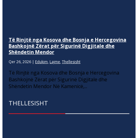
Të Rinjtë nga Kosova dhe Bosnja e Hercegovina
Bashkojnë Zërat për Sigurinë Digjitale dhe
Shëndetin Mendor
Qer 26, 2026
|
Edukim
,
Lajme
,
Thellesisht
Të Rinjtë nga Kosova dhe Bosnja e Hercegovina
Bashkojnë Zërat për Sigurinë Digjitale dhe
Shëndetin Mendor Në Kamenicë,...
THELLESISHT