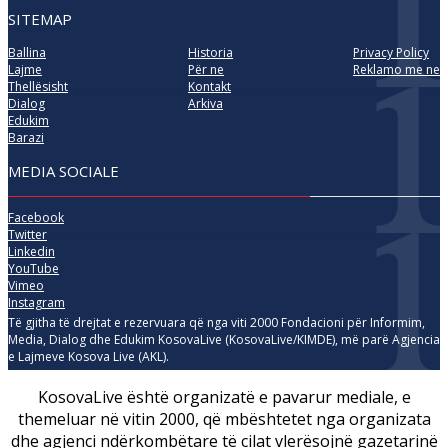
SITEMAP
Ballina
Historia
Privacy Policy
Lajme
Për ne
Reklamo me ne
Thellësisht
Kontakt
Dialog
Arkiva
Edukim
Barazi
MEDIA SOCIALE
Facebook
Twitter
Linkedin
YouTube
Vimeo
Instagram
Të gjitha të drejtat e rezervuara që nga viti 2000 Fondacioni për Informim,
Media, Dialog dhe Edukim KosovaLive (KosovaLive/KIMDE), më parë Agjencia
e Lajmeve Kosova Live (AKL).
KosovaLive është organizatë e pavarur mediale, e
themeluar në vitin 2000, që mbështetet nga organizata
dhe agjenci ndërkombëtare të cilat vlerësojnë gazetarinë