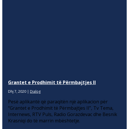
Grantet e Prodhimit të Përmbajtjes II
Dhj 7, 2020
|
Dialog
Pesë aplikantë që paraqitën një aplikacion për
“Grantet e Prodhimit të Përmbajtjes II”, Tv Tema,
Internews, RTV Puls, Radio Gorazdevac dhe Besnik
Krasniqi do të marrin mbështetje.