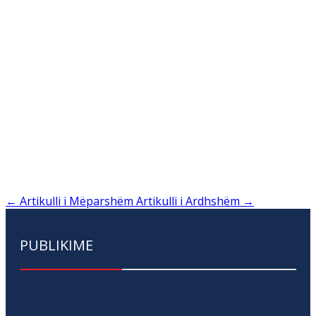
←
Artikulli i Mëparshëm
Artikulli i Ardhshëm
→
PUBLIKIME