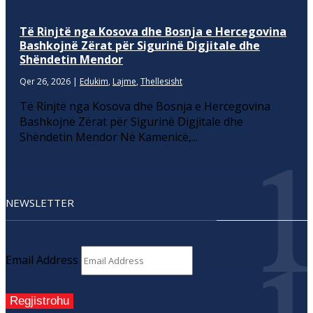
Të Rinjtë nga Kosova dhe Bosnja e Hercegovina
Bashkojnë Zërat për Sigurinë Digjitale dhe
Shëndetin Mendor
Qer 26, 2026
|
Edukim
,
Lajme
,
Thellesisht
Të Rinjtë nga Kosova dhe Bosnja e Hercegovina
Bashkojnë Zërat për Sigurinë Digjitale dhe
Shëndetin Mendor Në Kamenicë,...
NEWSLETTER
Email Address
Regjistrohu