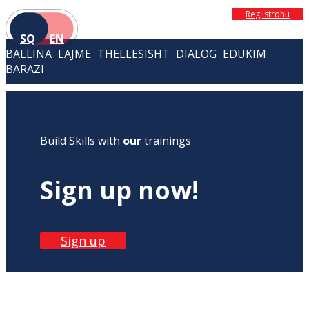
Regjistrohu
SQ
EN
BALLINA
LAJME
THELLËSISHT
DIALOG
EDUKIM
BARAZI
Build Skills with
our
trainings
Sign up now!
Sign up