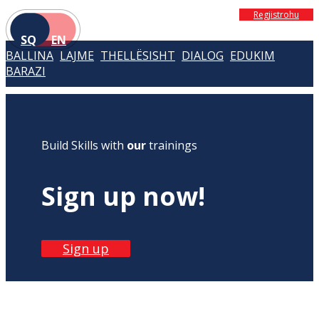
Regjistrohu
SQ
EN
BALLINA
LAJME
THELLËSISHT
DIALOG
EDUKIM
BARAZI
Build Skills with
our
trainings
Sign up now!
Sign up