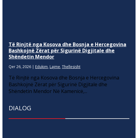
Të Rinjtë nga Kosova dhe Bosnja e Hercegovina
Bashkojnë Zërat për Sigurinë Digjitale dhe
Shëndetin Mendor
Qer 26, 2026
|
Edukim
,
Lajme
,
Thellesisht
Të Rinjtë nga Kosova dhe Bosnja e Hercegovina
Bashkojnë Zërat për Sigurinë Digjitale dhe
Shëndetin Mendor Në Kamenicë,...
DIALOG