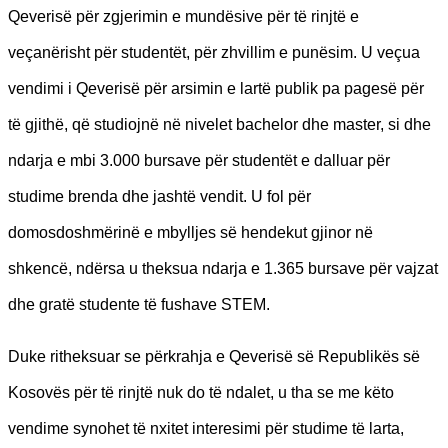
Qeverisë për zgjerimin e mundësive për të rinjtë e
veçanërisht për studentët, për zhvillim e punësim. U veçua
vendimi i Qeverisë për arsimin e lartë publik pa pagesë për
të gjithë, që studiojnë në nivelet bachelor dhe master, si dhe
ndarja e mbi 3.000 bursave për studentët e dalluar për
studime brenda dhe jashtë vendit. U fol për
domosdoshmërinë e mbylljes së hendekut gjinor në
shkencë, ndërsa u theksua ndarja e 1.365 bursave për vajzat
dhe gratë studente të fushave STEM.
Duke ritheksuar se përkrahja e Qeverisë së Republikës së
Kosovës për të rinjtë nuk do të ndalet, u tha se me këto
vendime synohet të nxitet interesimi për studime të larta,