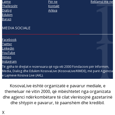
Lajme
Për ne
Reklamo me ne
Thellësisht
Kontakt
Dialog
Arkiva
Edukim
Barazi
MEDIA SOCIALE
Facebook
Twitter
Linkedin
YouTube
Vimeo
Instagram
Të gjitha të drejtat e rezervuara që nga viti 2000 Fondacioni për Informim,
Media, Dialog dhe Edukim KosovaLive (KosovaLive/KIMDE), më parë Agjencia
e Lajmeve Kosova Live (AKL).
KosovaLive është organizatë e pavarur mediale, e
themeluar në vitin 2000, që mbështetet nga organizata
dhe agjenci ndërkombëtare të cilat vlerësojnë gazetarinë
dhe shtypin e pavarur, të paanshëm dhe kredibil.
X