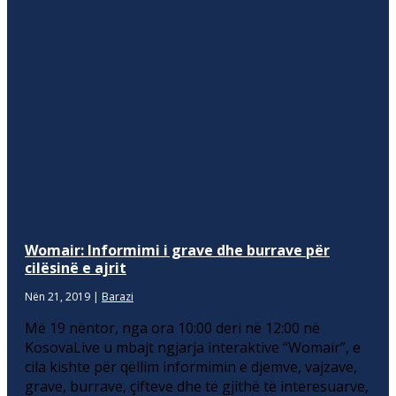
Womair: Informimi i grave dhe burrave për
cilësinë e ajrit
Nën 21, 2019
|
Barazi
Më 19 nëntor, nga ora 10:00 deri në 12:00 në
KosovaLive u mbajt ngjarja interaktive “Womair”, e
cila kishte për qëllim informimin e djemve, vajzave,
grave, burrave, çifteve dhe të gjithë të interesuarve,