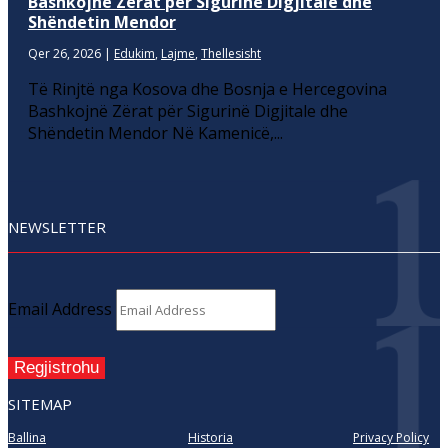
Bashkojnë Zërat për Sigurinë Digjitale dhe
Shëndetin Mendor
Qer 26, 2026
|
Edukim
,
Lajme
,
Thellesisht
Të Rinjtë nga Kosova dhe Bosnja e Hercegovina
Bashkojnë Zërat për Sigurinë Digjitale dhe
Shëndetin Mendor Në Kamenicë,...
NEWSLETTER
Email Address
Regjistrohu
SITEMAP
Ballina
Historia
Privacy Policy