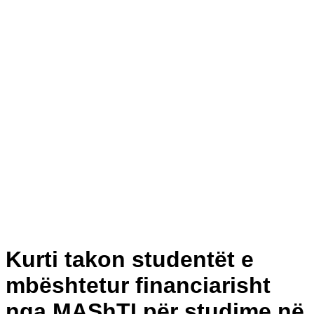
Kurti takon studentët e
mbështetur financiarisht
nga MAShTI për studime në