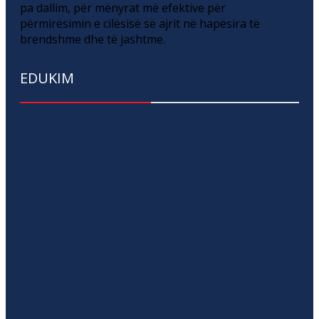
pa dallim, për mënyrat më efektive për
përmirësimin e cilësisë së ajrit në hapësira të
brendshme dhe të jashtme.
EDUKIM