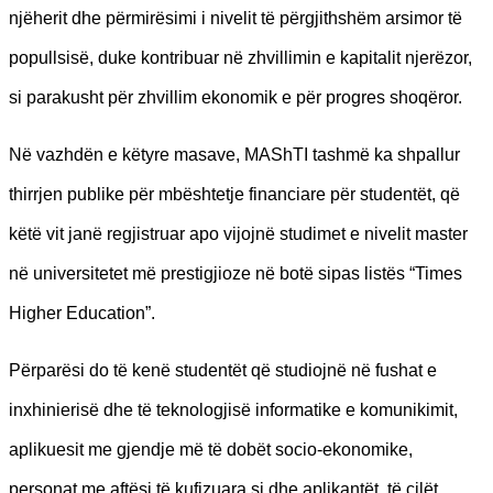
njëherit dhe përmirësimi i nivelit të përgjithshëm arsimor të
popullsisë, duke kontribuar në zhvillimin e kapitalit njerëzor,
si parakusht për zhvillim ekonomik e për progres shoqëror.
Në vazhdën e këtyre masave, MAShTI tashmë ka shpallur
thirrjen publike për mbështetje financiare për studentët, që
këtë vit janë regjistruar apo vijojnë studimet e nivelit master
në universitetet më prestigjioze në botë sipas listës “Times
Higher Education”.
Përparësi do të kenë studentët që studiojnë në fushat e
inxhinierisë dhe të teknologjisë informatike e komunikimit,
aplikuesit me gjendje më të dobët socio-ekonomike,
personat me aftësi të kufizuara si dhe aplikantët, të cilët