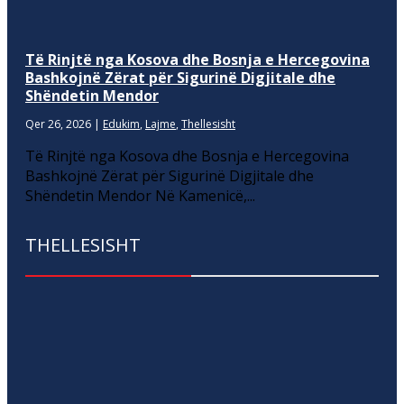
Të Rinjtë nga Kosova dhe Bosnja e Hercegovina
Bashkojnë Zërat për Sigurinë Digjitale dhe
Shëndetin Mendor
Qer 26, 2026
|
Edukim
,
Lajme
,
Thellesisht
Të Rinjtë nga Kosova dhe Bosnja e Hercegovina
Bashkojnë Zërat për Sigurinë Digjitale dhe
Shëndetin Mendor Në Kamenicë,...
THELLESISHT