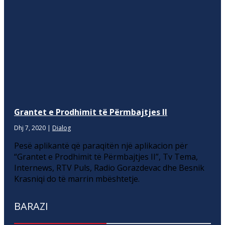
Grantet e Prodhimit të Përmbajtjes II
Dhj 7, 2020
|
Dialog
Pesë aplikantë që paraqitën një aplikacion për
“Grantet e Prodhimit të Përmbajtjes II”, Tv Tema,
Internews, RTV Puls, Radio Gorazdevac dhe Besnik
Krasniqi do të marrin mbështetje.
BARAZI