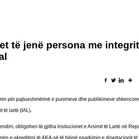
t të jenë persona me integrit
al
dimin për pajtueshmërinë e punimeve dhe publikimeve shkencor
 të lartë (IAL).
dim, obligohen të gjitha Insitucionet e Arsimit të Lartë në Rep
mën e-akreditimi të AKA-së të bëjnë ngarkimin e disertacionit të