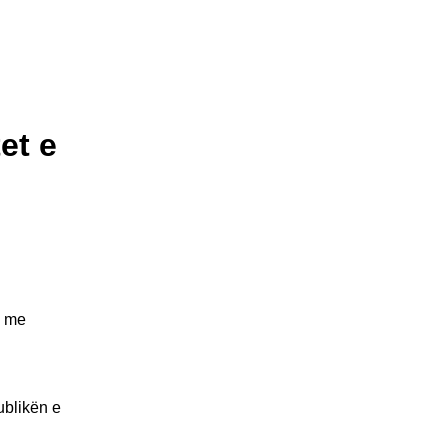
et e
e me
ublikën e