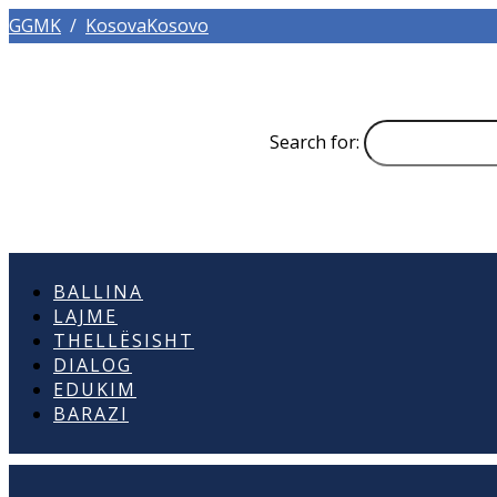
GGMK
/
KosovaKosovo
Search for:
BALLINA
LAJME
THELLËSISHT
DIALOG
EDUKIM
BARAZI