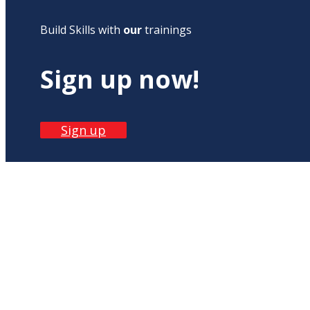
Build Skills with
our
trainings
Sign up now!
Sign up