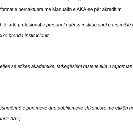
atformat e përcaktuara me Manualin e AKA-së për akreditim.
 të lartë profesional
e personal ndërsa institucionet e arsimit të 
ke brenda institucionit.
jes së etikës akademike, fatkeqësisht raste të tilla u raportuan
tueshmërinë e punimeve dhe publikimeve shkencore me etikën n
lartë (IAL).