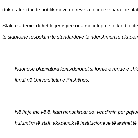
doktoratës dhe të publikimeve në revistat e indeksuara, në pl
Stafi akademik duhet të jenë persona me integritet e kredibilitet
të sigurojnë respektim të standardeve të ndershmërisë akademi
Ndonëse plagjiatura konsiderohet si formë e rëndë e shkel
fundi në Universitetin e Prishtinës.
Në linjë me këtë, kam nënshkruar sot vendimin për paj
hulumtim të stafit akademik të institucioneve të arsimit të 