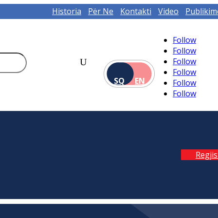
Historia
Për Ne
Kontakti
Video
Publikim
Follow
Follow
Follow
Follow
SQ
EN
Follow
Follow
Regji