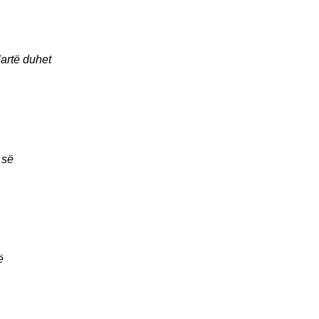
lartë duhet
 së
ë