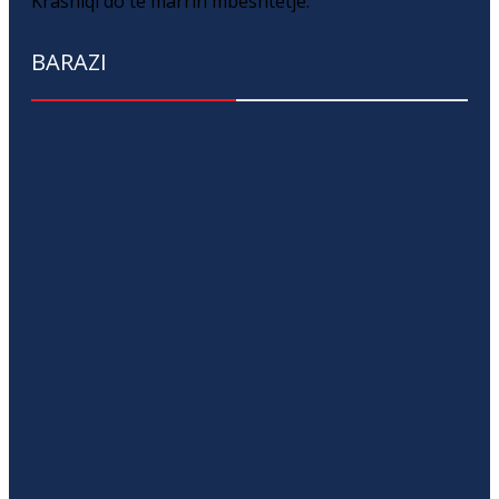
Krasniqi do të marrin mbështetje.
BARAZI