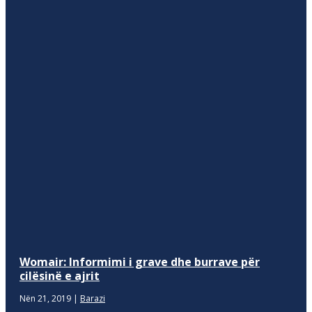
Womair: Informimi i grave dhe burrave për
cilësinë e ajrit
Nën 21, 2019
|
Barazi