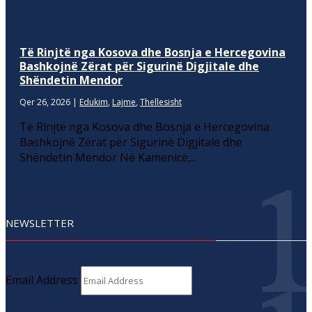
Të Rinjtë nga Kosova dhe Bosnja e Hercegovina
Bashkojnë Zërat për Sigurinë Digjitale dhe
Shëndetin Mendor
Qer 26, 2026
|
Edukim
,
Lajme
,
Thellesisht
Të Rinjtë nga Kosova dhe Bosnja e Hercegovina
Bashkojnë Zërat për Sigurinë Digjitale dhe
Shëndetin Mendor Në Kamenicë,...
NEWSLETTER
Email Address