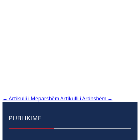
←
Artikulli i Mëparshëm
Artikulli i Ardhshëm
→
PUBLIKIME