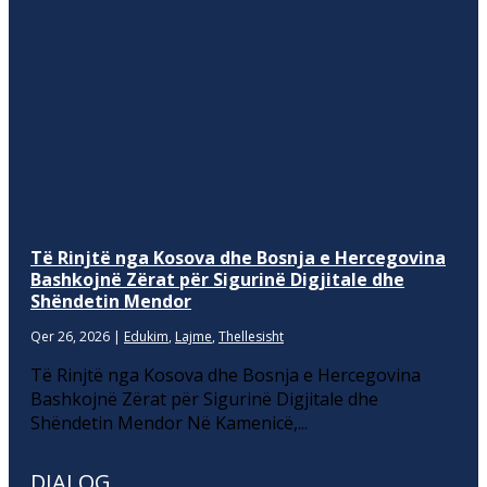
Të Rinjtë nga Kosova dhe Bosnja e Hercegovina
Bashkojnë Zërat për Sigurinë Digjitale dhe
Shëndetin Mendor
Qer 26, 2026
|
Edukim
,
Lajme
,
Thellesisht
Të Rinjtë nga Kosova dhe Bosnja e Hercegovina
Bashkojnë Zërat për Sigurinë Digjitale dhe
Shëndetin Mendor Në Kamenicë,...
DIALOG