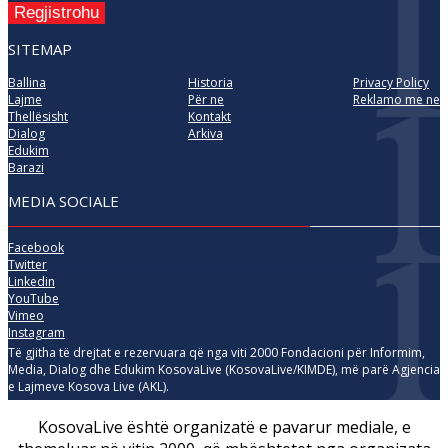
Regjistrohu
SITEMAP
Ballina
Historia
Privacy Policy
Lajme
Për ne
Reklamo me ne
Thellësisht
Kontakt
Dialog
Arkiva
Edukim
Barazi
MEDIA SOCIALE
Facebook
Twitter
Linkedin
YouTube
Vimeo
Instagram
Të gjitha të drejtat e rezervuara që nga viti 2000 Fondacioni për Informim,
Media, Dialog dhe Edukim KosovaLive (KosovaLive/KIMDE), më parë Agjencia
e Lajmeve Kosova Live (AKL).
KosovaLive është organizatë e pavarur mediale, e