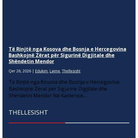
Të Rinjtë nga Kosova dhe Bosnja e Hercegovina
Bashkojnë Zërat për Sigurinë Digjitale dhe
Shëndetin Mendor
Qer 26, 2026
|
Edukim
,
Lajme
,
Thellesisht
Të Rinjtë nga Kosova dhe Bosnja e Hercegovina
Bashkojnë Zërat për Sigurinë Digjitale dhe
Shëndetin Mendor Në Kamenicë,...
THELLESISHT