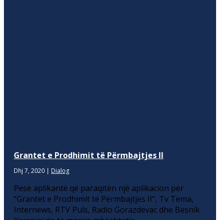
Grantet e Prodhimit të Përmbajtjes II
Dhj 7, 2020
|
Dialog
Pesë aplikantë që paraqitën një aplikacion për
“Grantet e Prodhimit të Përmbajtjes II”, Tv Tema,
Internews, RTV Puls, Radio Gorazdevac dhe Besnik