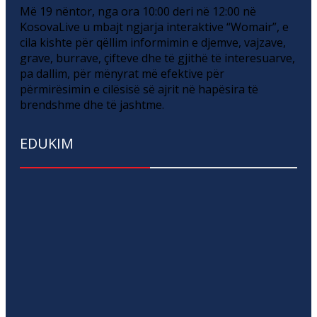
Më 19 nëntor, nga ora 10:00 deri në 12:00 në
KosovaLive u mbajt ngjarja interaktive “Womair”, e
cila kishte për qëllim informimin e djemve, vajzave,
grave, burrave, çifteve dhe të gjithë të interesuarve,
pa dallim, për mënyrat më efektive për
përmirësimin e cilësisë së ajrit në hapësira të
brendshme dhe të jashtme.
EDUKIM