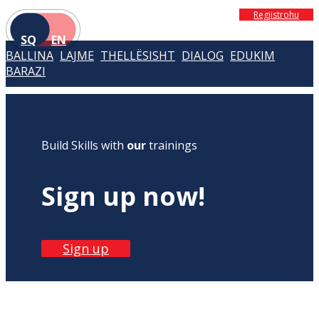
Regjistrohu
SQ
EN
BALLINA
LAJME
THELLËSISHT
DIALOG
EDUKIM
BARAZI
Build Skills with
our
trainings
Sign up now!
Sign up