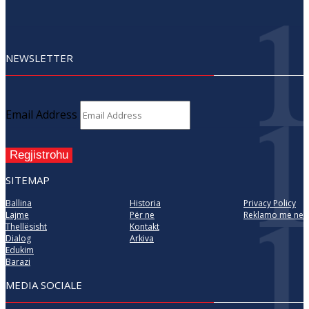
NEWSLETTER
Email Address
Regjistrohu
SITEMAP
Ballina
Historia
Privacy Policy
Lajme
Për ne
Reklamo me ne
Thellësisht
Kontakt
Dialog
Arkiva
Edukim
Barazi
MEDIA SOCIALE