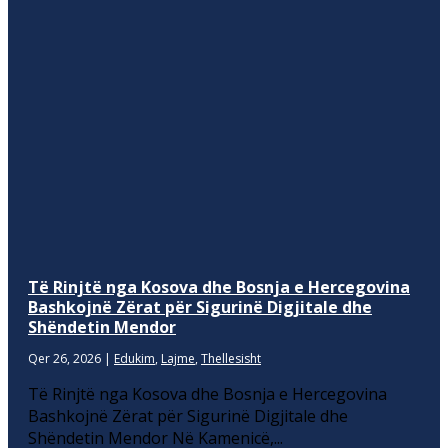
Të Rinjtë nga Kosova dhe Bosnja e Hercegovina
Bashkojnë Zërat për Sigurinë Digjitale dhe
Shëndetin Mendor
Qer 26, 2026
|
Edukim
,
Lajme
,
Thellesisht
Të Rinjtë nga Kosova dhe Bosnja e Hercegovina
Bashkojnë Zërat për Sigurinë Digjitale dhe
Shëndetin Mendor Në Kamenicë,...