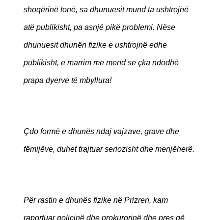
shoqërinë tonë, sa dhunuesit mund ta ushtrojnë
atë publikisht, pa asnjë pikë problemi. Nëse
dhunuesit dhunën fizike e ushtrojnë edhe
publikisht, e marrim me mend se çka ndodhë
prapa dyerve të mbyllura!
Çdo formë e dhunës ndaj vajzave, grave dhe
fëmijëve, duhet trajtuar seriozisht dhe menjëherë.
Për rastin e dhunës fizike në Prizren, kam
raportuar policinë dhe prokurorinë dhe pres që