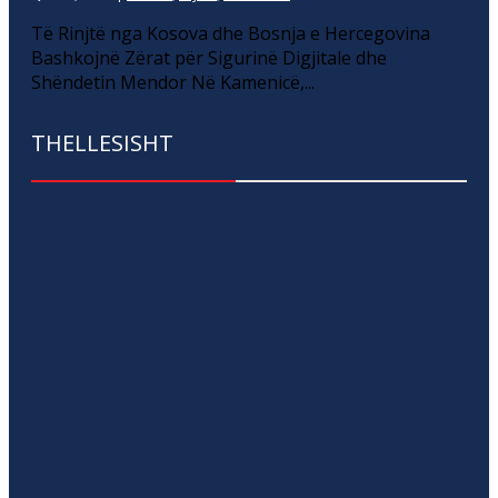
Të Rinjtë nga Kosova dhe Bosnja e Hercegovina
Bashkojnë Zërat për Sigurinë Digjitale dhe
Shëndetin Mendor Në Kamenicë,...
THELLESISHT