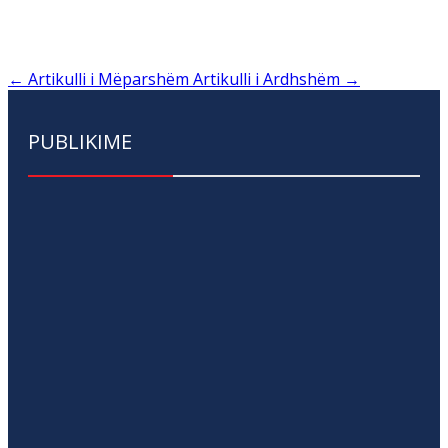
←
Artikulli i Mëparshëm
Artikulli i Ardhshëm
→
PUBLIKIME