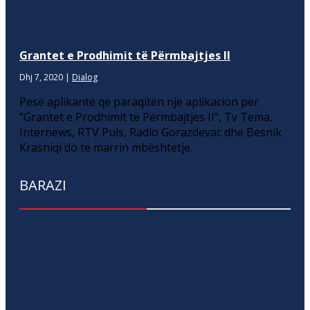
Grantet e Prodhimit të Përmbajtjes II
Dhj 7, 2020
|
Dialog
Pesë aplikantë që paraqitën një aplikacion për
“Grantet e Prodhimit të Përmbajtjes II”, Tv Tema,
Internews, RTV Puls, Radio Gorazdevac dhe Besnik
Krasniqi do të marrin mbështetje.
BARAZI