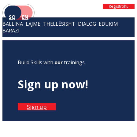
Regjistrohu
SQ
EN
BALLINA
LAJME
THELLËSISHT
DIALOG
EDUKIM
BARAZI
Build Skills with
our
trainings
Sign up now!
Sign up