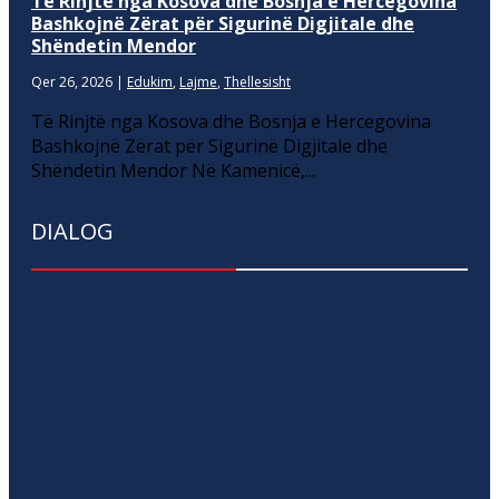
Të Rinjtë nga Kosova dhe Bosnja e Hercegovina
Bashkojnë Zërat për Sigurinë Digjitale dhe
Shëndetin Mendor
Qer 26, 2026
|
Edukim
,
Lajme
,
Thellesisht
Të Rinjtë nga Kosova dhe Bosnja e Hercegovina
Bashkojnë Zërat për Sigurinë Digjitale dhe
Shëndetin Mendor Në Kamenicë,...
DIALOG