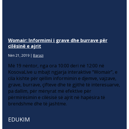
Womair: Informimi i grave dhe burrave për
cilësinë e ajrit
Nën 21, 2019
|
Barazi
Më 19 nëntor, nga ora 10:00 deri në 12:00 në
KosovaLive u mbajt ngjarja interaktive “Womair”, e
cila kishte për qëllim informimin e djemve, vajzave,
grave, burrave, çifteve dhe të gjithë të interesuarve,
pa dallim, për mënyrat më efektive për
përmirësimin e cilësisë së ajrit në hapësira të
brendshme dhe të jashtme.
EDUKIM