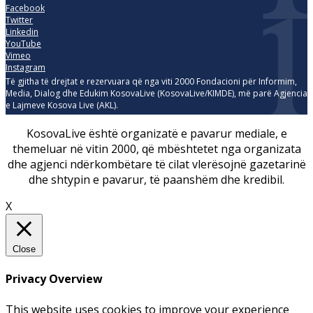
Facebook
Twitter
Linkedin
YouTube
Vimeo
Instagram
Të gjitha të drejtat e rezervuara që nga viti 2000 Fondacioni për Informim,
Media, Dialog dhe Edukim KosovaLive (KosovaLive/KIMDE), më parë Agjencia
e Lajmeve Kosova Live (AKL).
KosovaLive është organizatë e pavarur mediale, e
themeluar në vitin 2000, që mbështetet nga organizata
dhe agjenci ndërkombëtare të cilat vlerësojnë gazetarinë
dhe shtypin e pavarur, të paanshëm dhe kredibil.
X
Close
Privacy Overview
This website uses cookies to improve your experience