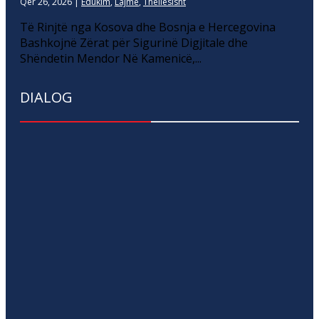
Qer 26, 2026
|
Edukim
,
Lajme
,
Thellesisht
Të Rinjtë nga Kosova dhe Bosnja e Hercegovina
Bashkojnë Zërat për Sigurinë Digjitale dhe
Shëndetin Mendor Në Kamenicë,...
DIALOG