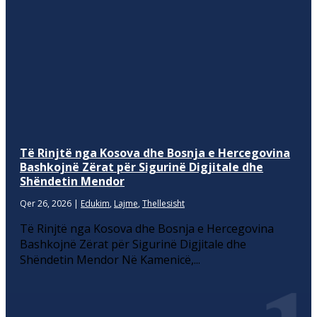
Të Rinjtë nga Kosova dhe Bosnja e Hercegovina
Bashkojnë Zërat për Sigurinë Digjitale dhe
Shëndetin Mendor
Qer 26, 2026
|
Edukim
,
Lajme
,
Thellesisht
Të Rinjtë nga Kosova dhe Bosnja e Hercegovina
Bashkojnë Zërat për Sigurinë Digjitale dhe
Shëndetin Mendor Në Kamenicë,...