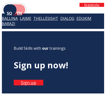
Regjistrohu
SQ
EN
BALLINA
LAJME
THELLËSISHT
DIALOG
EDUKIM
BARAZI
Build Skills with
our
trainings
Sign up now!
Sign up