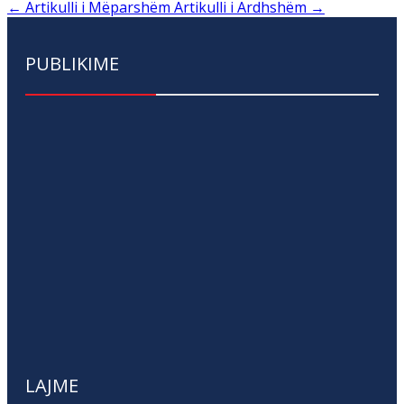
←
Artikulli i Mëparshëm
Artikulli i Ardhshëm
→
PUBLIKIME
LAJME