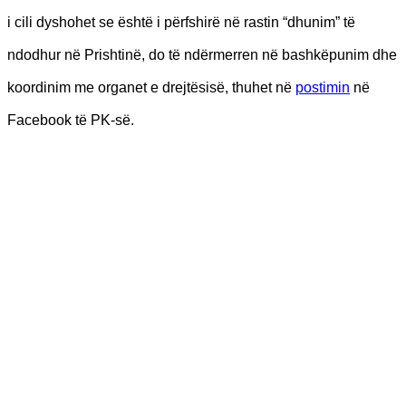
i cili dyshohet se është i përfshirë në rastin “dhunim” të
ndodhur në Prishtinë, do të ndërmerren në bashkëpunim dhe
koordinim me organet e drejtësisë, thuhet në
postimin
në
Facebook të PK-së.