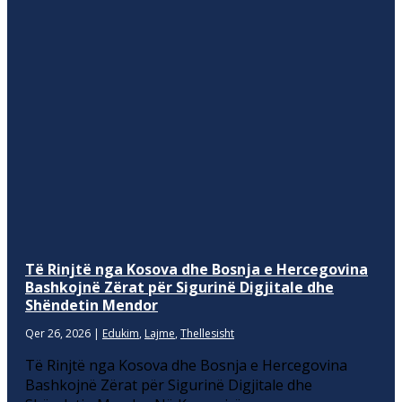
Të Rinjtë nga Kosova dhe Bosnja e Hercegovina
Bashkojnë Zërat për Sigurinë Digjitale dhe
Shëndetin Mendor
Qer 26, 2026
|
Edukim
,
Lajme
,
Thellesisht
Të Rinjtë nga Kosova dhe Bosnja e Hercegovina
Bashkojnë Zërat për Sigurinë Digjitale dhe