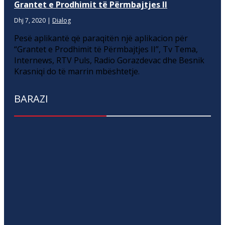
Grantet e Prodhimit të Përmbajtjes II
Dhj 7, 2020
|
Dialog
Pesë aplikantë që paraqitën një aplikacion për
“Grantet e Prodhimit të Përmbajtjes II”, Tv Tema,
Internews, RTV Puls, Radio Gorazdevac dhe Besnik
Krasniqi do të marrin mbështetje.
BARAZI