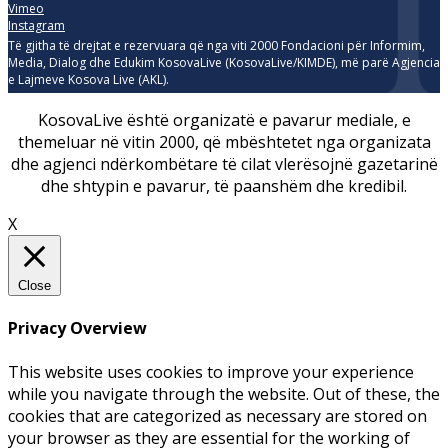
Vimeo
Instagram
Të gjitha të drejtat e rezervuara që nga viti 2000 Fondacioni për Informim,
Media, Dialog dhe Edukim KosovaLive (KosovaLive/KIMDE), më parë Agjencia
e Lajmeve Kosova Live (AKL).
KosovaLive është organizatë e pavarur mediale, e
themeluar në vitin 2000, që mbështetet nga organizata
dhe agjenci ndërkombëtare të cilat vlerësojnë gazetarinë
dhe shtypin e pavarur, të paanshëm dhe kredibil.
X
Close
Privacy Overview
This website uses cookies to improve your experience
while you navigate through the website. Out of these, the
cookies that are categorized as necessary are stored on
your browser as they are essential for the working of