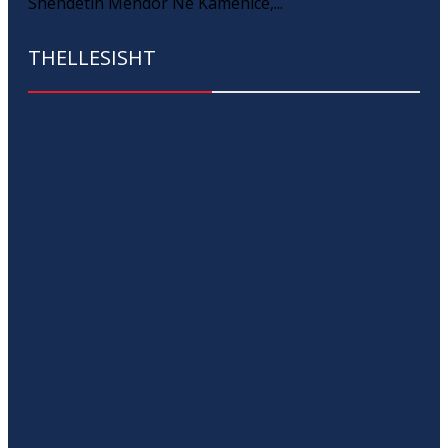
Shëndetin Mendor Në Kamenicë,...
THELLESISHT