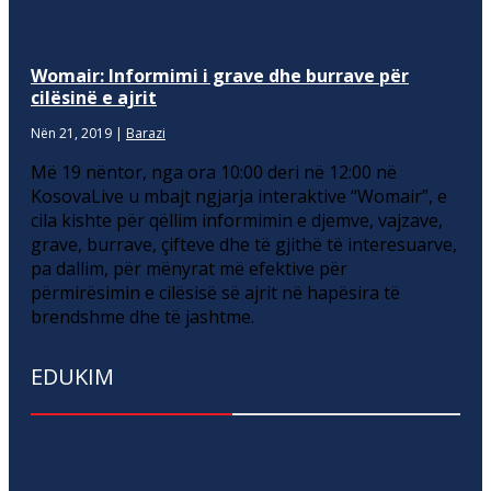
Womair: Informimi i grave dhe burrave për
cilësinë e ajrit
Nën 21, 2019
|
Barazi
Më 19 nëntor, nga ora 10:00 deri në 12:00 në
KosovaLive u mbajt ngjarja interaktive “Womair”, e
cila kishte për qëllim informimin e djemve, vajzave,
grave, burrave, çifteve dhe të gjithë të interesuarve,
pa dallim, për mënyrat më efektive për
përmirësimin e cilësisë së ajrit në hapësira të
brendshme dhe të jashtme.
EDUKIM