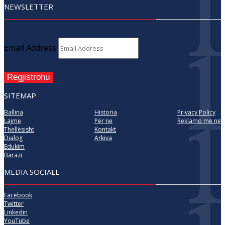
NEWSLETTER
Email Address
Regjistrohu
SITEMAP
Ballina
Historia
Privacy Policy
Lajme
Për ne
Reklamo me ne
Thellësisht
Kontakt
Dialog
Arkiva
Edukim
Barazi
MEDIA SOCIALE
Facebook
Twitter
Linkedin
YouTube