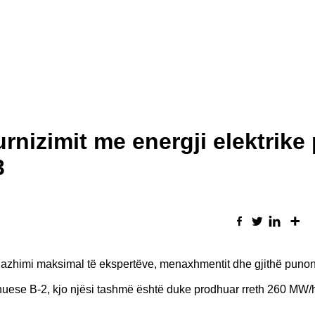
urnizimit me energji elektrike
3
gazhimi maksimal të ekspertëve, menaxhmentit dhe gjithë punon
odhuese B-2, kjo njësi tashmë është duke prodhuar rreth 260 MW/