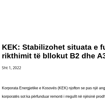
KEK: Stabilizohet situata e f
rikthimit të bllokut B2 dhe A
Sht 1, 2022
Korporata Energjetike e Kosovës (KEK) njofton se pas një an
korporatës sot ka përfunduar remonti i rregullt në njësinë pr