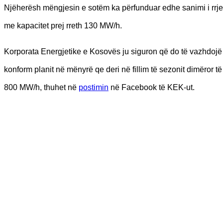
Njëherësh mëngjesin e sotëm ka përfunduar edhe sanimi i rrjedh
me kapacitet prej rreth 130 MW/h.
Korporata Energjetike e Kosovës ju siguron që do të vazhdojë m
konform planit në mënyrë qe deri në fillim të sezonit dimëror t
800 MW/h, thuhet në
postimin
në Facebook të KEK-ut.