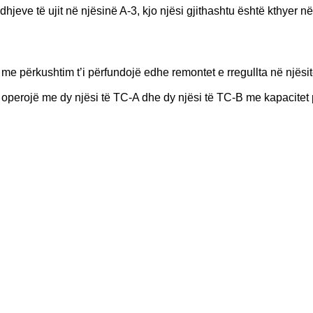
jeve të ujit në njësinë A-3, kjo njësi gjithashtu është kthyer n
e përkushtim t’i përfundojë edhe remontet e rregullta në njësit
ë operojë me dy njësi të TC-A dhe dy njësi të TC-B me kapacitet p