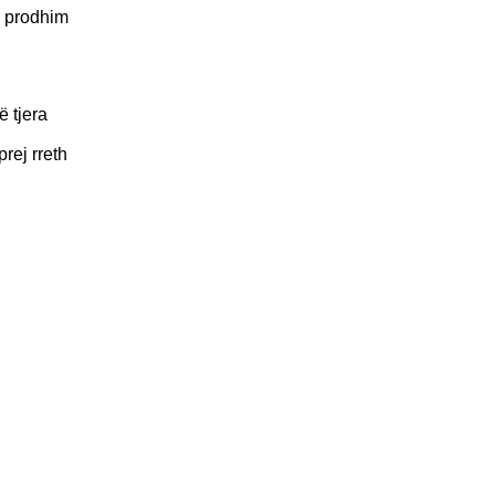
ë prodhim
ë tjera
rej rreth