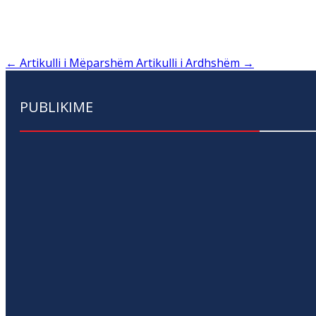
←
Artikulli i Mëparshëm
Artikulli i Ardhshëm
→
PUBLIKIME