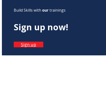
Build Skills with
our
trainings
Sign up now!
Sign up