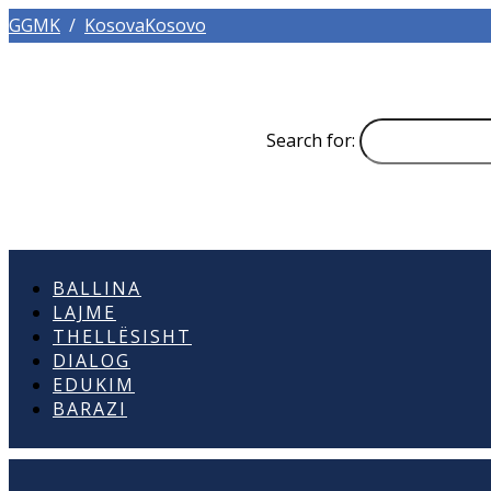
GGMK
/
KosovaKosovo
Search for:
BALLINA
LAJME
THELLËSISHT
DIALOG
EDUKIM
BARAZI