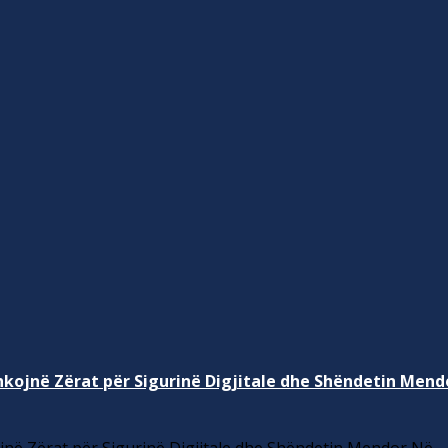
kojnë Zërat për Sigurinë Digjitale dhe Shëndetin Mend