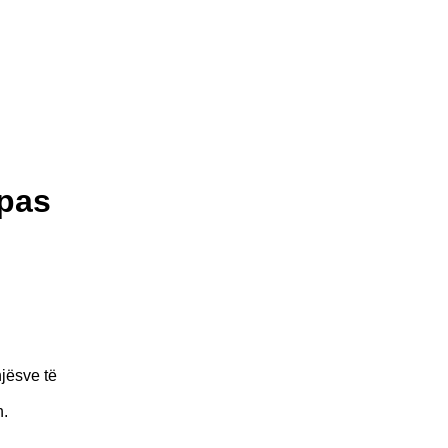
 pas
jësve të
h.