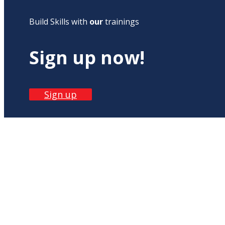
Build Skills with
our
trainings
Sign up now!
Sign up