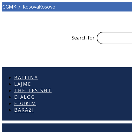
GGMK
/
KosovaKosovo
Search for:
BALLINA
LAJME
THELLËSISHT
DIALOG
EDUKIM
BARAZI