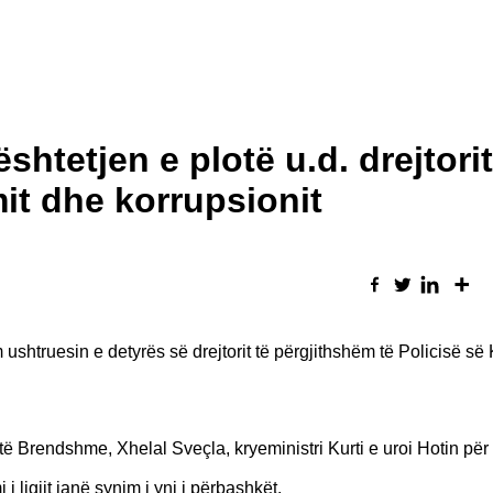
htetjen e plotë u.d. drejtorit
mit dhe korrupsionit
m ushtruesin e detyrës së drejtorit të përgjithshëm të Policisë s
 të Brendshme, Xhelal Sveçla, kryeministri Kurti e uroi Hotin për
 i ligjit janë synim i yni i përbashkët.