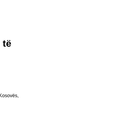
 të
ë Kosovës,