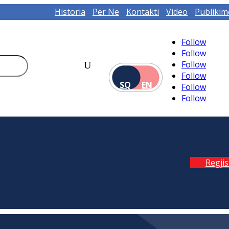
Historia
Për Ne
Kontakti
Video
Publikim
Follow
Follow
Follow
Follow
SQ
EN
Follow
Follow
Regji