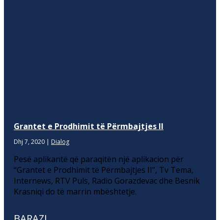
Grantet e Prodhimit të Përmbajtjes II
Dhj 7, 2020
|
Dialog
Pesë aplikantë që paraqitën një aplikacion për
“Grantet e Prodhimit të Përmbajtjes II”, Tv Tema,
Internews, RTV Puls, Radio Gorazdevac dhe Besnik
Krasniqi do të marrin mbështetje.
BARAZI