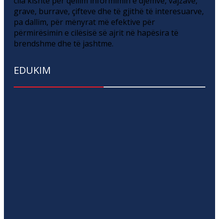
cila kishte për qëllim informimin e djemve, vajzave,
grave, burrave, çifteve dhe të gjithë të interesuarve,
pa dallim, për mënyrat më efektive për
përmirësimin e cilësisë së ajrit në hapësira të
brendshme dhe të jashtme.
EDUKIM