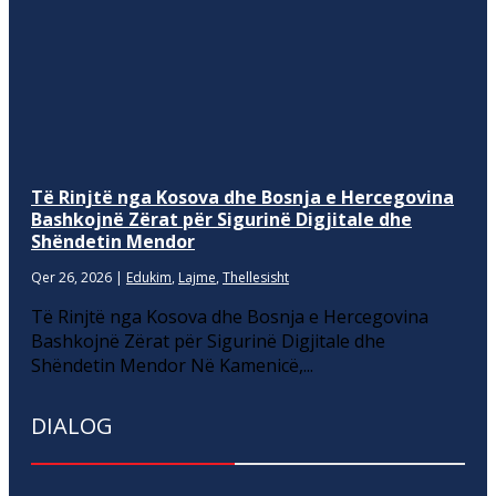
Të Rinjtë nga Kosova dhe Bosnja e Hercegovina
Bashkojnë Zërat për Sigurinë Digjitale dhe
Shëndetin Mendor
Qer 26, 2026
|
Edukim
,
Lajme
,
Thellesisht
Të Rinjtë nga Kosova dhe Bosnja e Hercegovina
Bashkojnë Zërat për Sigurinë Digjitale dhe
Shëndetin Mendor Në Kamenicë,...
DIALOG