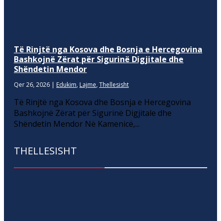
Të Rinjtë nga Kosova dhe Bosnja e Hercegovina
Bashkojnë Zërat për Sigurinë Digjitale dhe
Shëndetin Mendor
Qer 26, 2026
|
Edukim
,
Lajme
,
Thellesisht
Të Rinjtë nga Kosova dhe Bosnja e Hercegovina
Bashkojnë Zërat për Sigurinë Digjitale dhe
Shëndetin Mendor Në Kamenicë,...
THELLESISHT