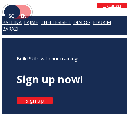
Regjistrohu
SQ
EN
BALLINA
LAJME
THELLËSISHT
DIALOG
EDUKIM
BARAZI
Build Skills with
our
trainings
Sign up now!
Sign up