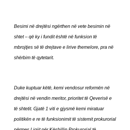
Besimi në drejtësi ngërthen në vete besimin në
shtet – që ky i fundit është në funksion të
mbrojtjes së të drejtave e lirive themelore, pra në
shërbim të qytetarit.
Duke kuptuar këtë, kemi vendosur reformën në
drejtësi në vendin meritor, prioritet të Qeverisë e
të shtetit. Gjatë 1 viti e gjysmë kemi miratuar
politikën e re të funksionimit të sistemit prokurorial
përmes Ligjit për Këshillin Prokurorial të