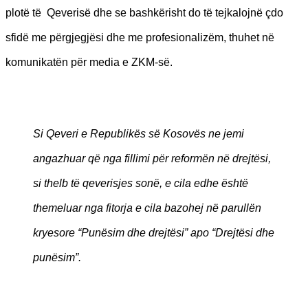
plotë të Qeverisë dhe se bashkërisht do të tejkalojnë çdo
sfidë me përgjegjësi dhe me profesionalizëm, thuhet në
komunikatën për media e ZKM-së.
Si Qeveri e Republikës së Kosovës ne jemi
angazhuar që nga fillimi për reformën në drejtësi,
si thelb të qeverisjes sonë, e cila edhe është
themeluar nga fitorja e cila bazohej në parullën
kryesore “Punësim dhe drejtësi” apo “Drejtësi dhe
punësim”.