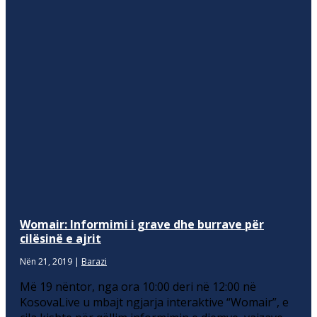
Womair: Informimi i grave dhe burrave për
cilësinë e ajrit
Nën 21, 2019
|
Barazi
Më 19 nëntor, nga ora 10:00 deri në 12:00 në
KosovaLive u mbajt ngjarja interaktive “Womair”, e