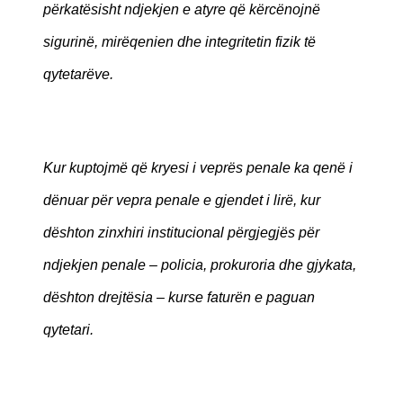
përkatësisht ndjekjen e atyre që kërcënojnë
sigurinë, mirëqenien dhe integritetin fizik të
qytetarëve.
Kur kuptojmë që kryesi i veprës penale ka qenë i
dënuar për vepra penale e gjendet i lirë, kur
dështon zinxhiri institucional përgjegjës për
ndjekjen penale – policia, prokuroria dhe gjykata,
dështon drejtësia – kurse faturën e paguan
qytetari.