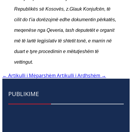
Republikës së Kosovës, z.Glauk Konjufcën, të
cilit do t’ia dorëzojmë edhe dokumentin përkatës,
meqenëse nga Qeveria, tash deputetët e organit
më të lartë legjislativ të shtetit tonë, e marrin në
duart e tyre procedimin e mëtutjeshëm të
vettingut.
←
Artikulli i Mëparshëm
Artikulli i Ardhshëm
→
PUBLIKIME