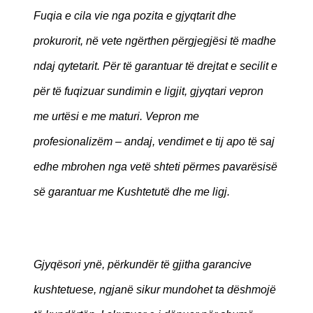
Fuqia e cila vie nga pozita e gjyqtarit dhe
prokurorit, në vete ngërthen përgjegjësi të madhe
ndaj qytetarit. Për të garantuar të drejtat e secilit e
për të fuqizuar sundimin e ligjit, gjyqtari vepron
me urtësi e me maturi. Vepron me
profesionalizëm – andaj, vendimet e tij apo të saj
edhe mbrohen nga vetë shteti përmes pavarësisë
së garantuar me Kushtetutë dhe me ligj.
Gjyqësori ynë, përkundër të gjitha garancive
kushtetuese, ngjanë sikur mundohet ta dëshmojë