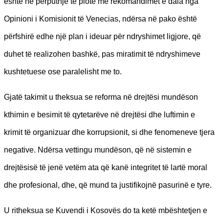
është në përputhje të plotë me rekomandimet e dala nga
Opinioni i Komisionit të Venecias, ndërsa në pako është
përfshirë edhe një plan i ideuar për ndryshimet ligjore, që
duhet të realizohen bashkë, pas miratimit të ndryshimeve
kushtetuese ose paralelisht me to.
Gjatë takimit u theksua se reforma në drejtësi mundëson
kthimin e besimit të qytetarëve në drejtësi dhe luftimin e
krimit të organizuar dhe korrupsionit, si dhe fenomeneve tjera
negative. Ndërsa vettingu mundëson, që në sistemin e
drejtësisë të jenë vetëm ata që kanë integritet të lartë moral
dhe profesional, dhe, që mund ta justifikojnë pasurinë e tyre.
U ritheksua se Kuvendi i Kosovës do ta ketë mbështetjen e