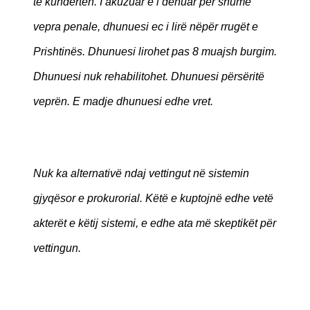
të kundërtën. I akuzuar e i dënuar për shumë
vepra penale, dhunuesi ec i lirë nëpër rrugët e
Prishtinës. Dhunuesi lirohet pas 8 muajsh burgim.
Dhunuesi nuk rehabilitohet. Dhunuesi përsëritë
veprën. E madje dhunuesi edhe vret.
Nuk ka alternativë ndaj vettingut në sistemin
gjyqësor e prokurorial. Këtë e kuptojnë edhe vetë
akterët e këtij sistemi, e edhe ata më skeptikët për
vettingun.