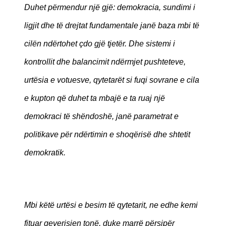
Duhet përmendur një gjë: demokracia, sundimi i
ligjit dhe të drejtat fundamentale janë baza mbi të
cilën ndërtohet çdo gjë tjetër. Dhe sistemi i
kontrollit dhe balancimit ndërmjet pushteteve,
urtësia e votuesve, qytetarët si fuqi sovrane e cila
e kupton që duhet ta mbajë e ta ruaj një
demokraci të shëndoshë, janë parametrat e
politikave për ndërtimin e shoqërisë dhe shtetit
demokratik.
Mbi këtë urtësi e besim të qytetarit, ne edhe kemi
fituar qeverisjen tonë, duke marrë përsipër