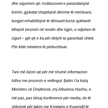
dhe sigurimin që: institucionet e parandalojnë
krimin; gjykatat shqiptojnë dënime të merituara;
burgjet rehabilitojnë të dënuarit kurse qytetarët
kthejnë besimin në rendin dhe ligjin, e ndjehen të
sigurt – gjë që e ka për detyrë ta garantojë shteti.
Për këtë mbetemi të përkushtuar.
Tani më lejoni që për më shumë informacion
lidhur me procesin e vettingut, fjalën t’ia kaloj
Ministres së Drejtësisë, znj.Albulena Haxhiu, e
më pas, pas kësaj konference për media, do të
shkojmë për takim me Kryetarin e Kuvendit të