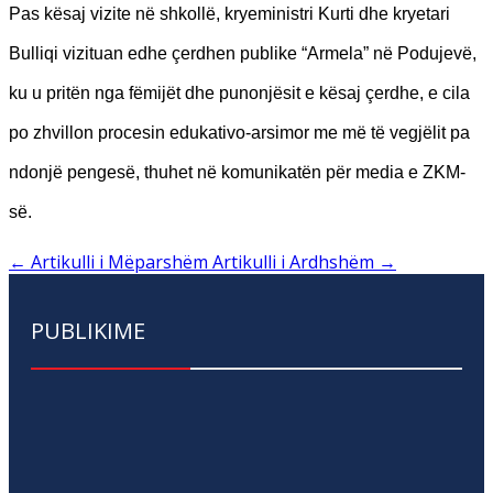
Pas kësaj vizite në shkollë, kryeministri Kurti dhe kryetari
Bulliqi vizituan edhe çerdhen publike “Armela” në Podujevë,
ku u pritën nga fëmijët dhe punonjësit e kësaj çerdhe, e cila
po zhvillon procesin edukativo-arsimor me më të vegjëlit pa
ndonjë pengesë, thuhet në komunikatën për media e ZKM-
së.
←
Artikulli i Mëparshëm
Artikulli i Ardhshëm
→
PUBLIKIME