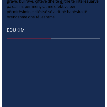
grave, burrave, çifteve dhe të gjithë të interesuarve,
pa dallim, për mënyrat më efektive për
përmirësimin e cilësisë së ajrit në hapësira të
brendshme dhe të jashtme.
EDUKIM