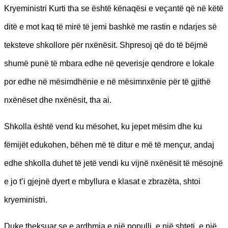
Kryeministri Kurti tha se është kënaqësi e veçantë që në këtë
ditë e mot kaq të mirë të jemi bashkë me rastin e ndarjes së
teksteve shkollore për nxënësit. Shpresoj që do të bëjmë
shumë punë të mbara edhe në qeverisje qendrore e lokale
por edhe në mësimdhënie e në mësimnxënie për të gjithë
nxënëset dhe nxënësit, tha ai.
Shkolla është vend ku mësohet, ku jepet mësim dhe ku
fëmijët edukohen, bëhen më të ditur e më të mençur, andaj
edhe shkolla duhet të jetë vendi ku vijnë nxënësit të mësojnë
e jo t’i gjejnë dyert e mbyllura e klasat e zbrazëta, shtoi
kryeministri.
Duke theksuar se e ardhmja e një populli, e një shteti, e një