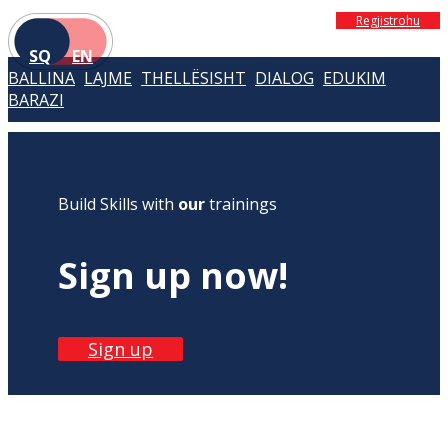
Regjistrohu
SQ
EN
BALLINA
LAJME
THELLËSISHT
DIALOG
EDUKIM
BARAZI
Build Skills with
our
trainings
Sign up now!
Sign up