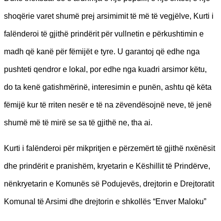
shoqërie varet shumë prej arsimimit të më të vegjëlve, Kurti i
falënderoi të gjithë prindërit për vullnetin e përkushtimin e
madh që kanë për fëmijët e tyre. U garantoj që edhe nga
pushteti qendror e lokal, por edhe nga kuadri arsimor këtu,
do ta kenë gatishmërinë, interesimin e punën, ashtu që këta
fëmijë kur të rriten nesër e të na zëvendësojnë neve, të jenë
shumë më të mirë se sa të gjithë ne, tha ai.
Kurti i falënderoi për mikpritjen e përzemërt të gjithë nxënësit
dhe prindërit e pranishëm, kryetarin e Këshillit të Prindërve,
nënkryetarin e Komunës së Podujevës, drejtorin e Drejtoratit
Komunal të Arsimi dhe drejtorin e shkollës “Enver Maloku”