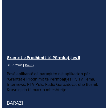
Grantet e Prodhimit të Përmbajtjes II
Dhj 7, 2020
|
Dialog
Pesë aplikantë që paraqitën një aplikacion për
“Grantet e Prodhimit të Përmbajtjes II”, Tv Tema,
Internews, RTV Puls, Radio Gorazdevac dhe Besnik
Krasniqi do të marrin mbështetje.
BARAZI