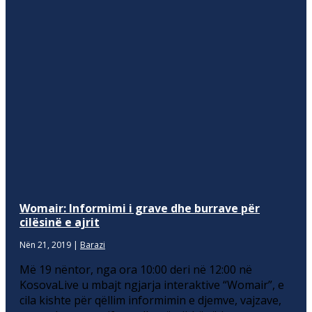
Womair: Informimi i grave dhe burrave për
cilësinë e ajrit
Nën 21, 2019
|
Barazi
Më 19 nëntor, nga ora 10:00 deri në 12:00 në
KosovaLive u mbajt ngjarja interaktive “Womair”, e
cila kishte për qëllim informimin e djemve, vajzave,