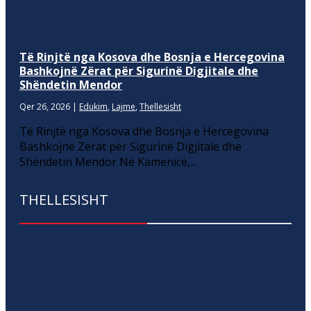
Të Rinjtë nga Kosova dhe Bosnja e Hercegovina
Bashkojnë Zërat për Sigurinë Digjitale dhe
Shëndetin Mendor
Qer 26, 2026
|
Edukim
,
Lajme
,
Thellesisht
Të Rinjtë nga Kosova dhe Bosnja e Hercegovina
Bashkojnë Zërat për Sigurinë Digjitale dhe
Shëndetin Mendor Në Kamenicë,...
THELLESISHT