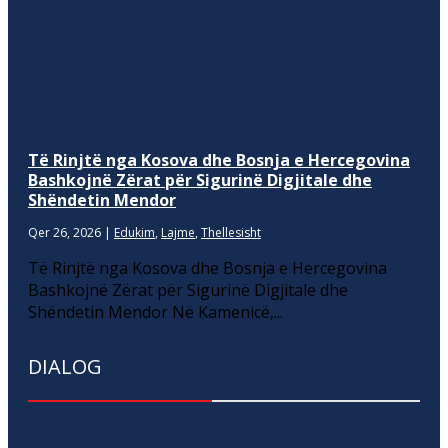
Të Rinjtë nga Kosova dhe Bosnja e Hercegovina
Bashkojnë Zërat për Sigurinë Digjitale dhe
Shëndetin Mendor
Qer 26, 2026
|
Edukim
,
Lajme
,
Thellesisht
Të Rinjtë nga Kosova dhe Bosnja e Hercegovina
Bashkojnë Zërat për Sigurinë Digjitale dhe
Shëndetin Mendor Në Kamenicë,...
DIALOG