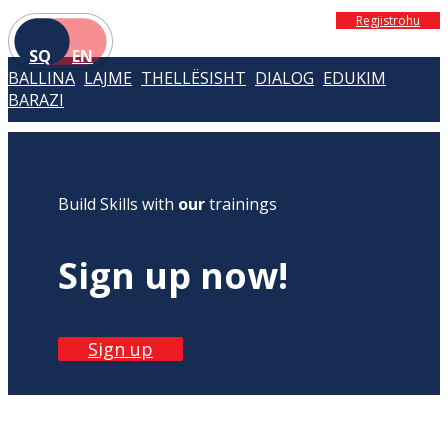
Regjistrohu
SQ
EN
BALLINA
LAJME
THELLËSISHT
DIALOG
EDUKIM
BARAZI
Build Skills with
our
trainings
Sign up now!
Sign up