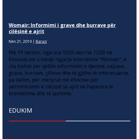
Womair: Informimi i grave dhe burrave për
cilësinë e ajrit
Nën 21, 2019
|
Barazi
Më 19 nëntor, nga ora 10:00 deri në 12:00 në
KosovaLive u mbajt ngjarja interaktive “Womair”, e
cila kishte për qëllim informimin e djemve, vajzave,
grave, burrave, çifteve dhe të gjithë të interesuarve,
pa dallim, për mënyrat më efektive për
përmirësimin e cilësisë së ajrit në hapësira të
brendshme dhe të jashtme.
EDUKIM