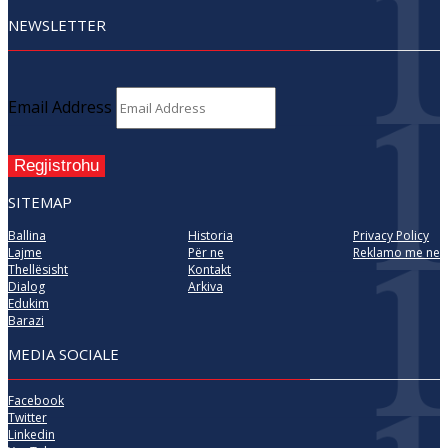
NEWSLETTER
Email Address
Regjistrohu
SITEMAP
Ballina
Historia
Privacy Policy
Lajme
Për ne
Reklamo me ne
Thellësisht
Kontakt
Dialog
Arkiva
Edukim
Barazi
MEDIA SOCIALE
Facebook
Twitter
Linkedin