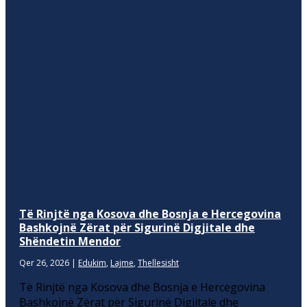
Të Rinjtë nga Kosova dhe Bosnja e Hercegovina
Bashkojnë Zërat për Sigurinë Digjitale dhe
Shëndetin Mendor
Qer 26, 2026
|
Edukim
,
Lajme
,
Thellesisht
Të Rinjtë nga Kosova dhe Bosnja e Hercegovina
Bashkojnë Zërat për Sigurinë Digjitale dhe