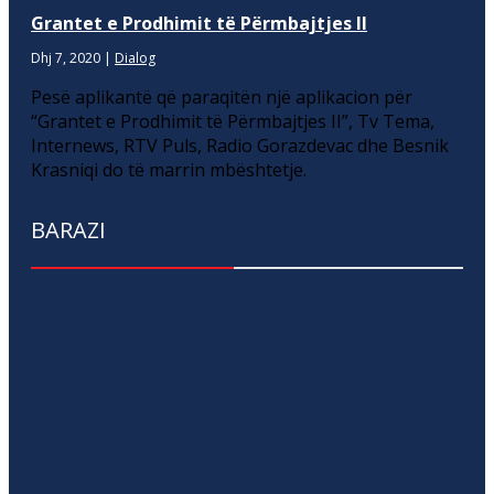
Grantet e Prodhimit të Përmbajtjes II
Dhj 7, 2020
|
Dialog
Pesë aplikantë që paraqitën një aplikacion për
“Grantet e Prodhimit të Përmbajtjes II”, Tv Tema,
Internews, RTV Puls, Radio Gorazdevac dhe Besnik
Krasniqi do të marrin mbështetje.
BARAZI