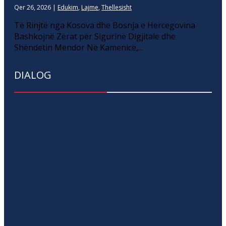
Qer 26, 2026
|
Edukim
,
Lajme
,
Thellesisht
Të Rinjtë nga Kosova dhe Bosnja e Hercegovina
Bashkojnë Zërat për Sigurinë Digjitale dhe
Shëndetin Mendor Në Kamenicë,...
DIALOG