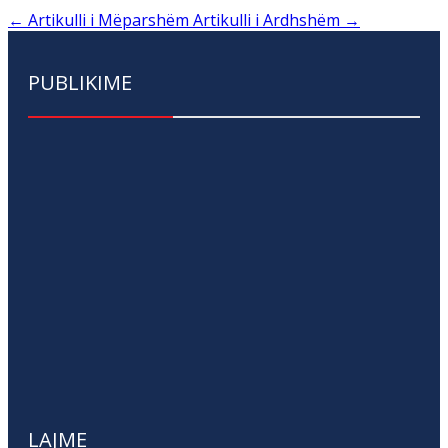
←
Artikulli i Mëparshëm
Artikulli i Ardhshëm
→
PUBLIKIME
LAJME