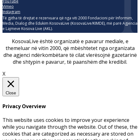
YouTube
Vimeo
Instagram
Të gjitha të drejtat e rezervuara që nga viti 2000 Fondacioni për Informim,
Media, Dialog dhe Edukim KosovaLive (KosovaLive/KIMDE), më parë Agjencia
e Lajmeve Kosova Live (AKL).
KosovaLive është organizatë e pavarur mediale, e
themeluar në vitin 2000, që mbështetet nga organizata
dhe agjenci ndërkombëtare të cilat vlerësojnë gazetarinë
dhe shtypin e pavarur, të paanshëm dhe kredibil.
X
Close
Privacy Overview
This website uses cookies to improve your experience
while you navigate through the website. Out of these, the
cookies that are categorized as necessary are stored on