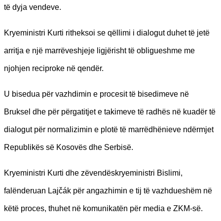
të dyja vendeve.
Kryeministri Kurti ritheksoi se qëllimi i dialogut duhet të jetë
arritja e një marrëveshjeje ligjërisht të obligueshme me
njohjen reciproke në qendër.
U bisedua për vazhdimin e procesit të bisedimeve në
Bruksel dhe për përgatitjet e takimeve të radhës në kuadër të
dialogut për normalizimin e plotë të marrëdhënieve ndërmjet
Republikës së Kosovës dhe Serbisë.
Kryeministri Kurti dhe zëvendëskryeministri Bislimi,
falënderuan Lajčák për angazhimin e tij të vazhdueshëm në
këtë proces, thuhet në komunikatën për media e ZKM-së.