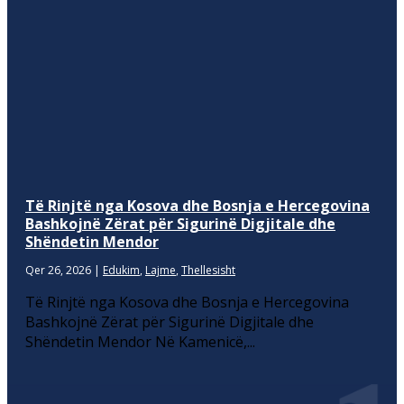
Të Rinjtë nga Kosova dhe Bosnja e Hercegovina
Bashkojnë Zërat për Sigurinë Digjitale dhe
Shëndetin Mendor
Qer 26, 2026
|
Edukim
,
Lajme
,
Thellesisht
Të Rinjtë nga Kosova dhe Bosnja e Hercegovina
Bashkojnë Zërat për Sigurinë Digjitale dhe
Shëndetin Mendor Në Kamenicë,...