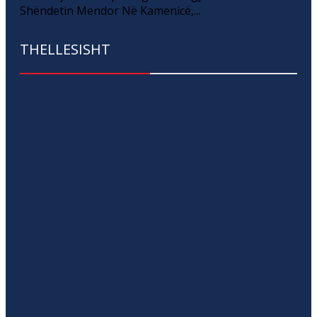
Shëndetin Mendor Në Kamenicë,...
THELLESISHT