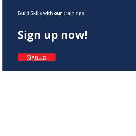
Build Skills with
our
trainings
Sign up now!
Sign up