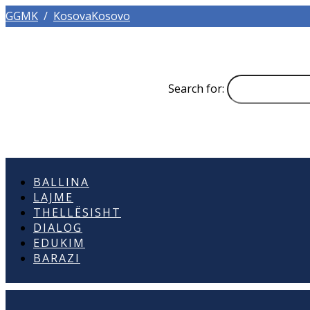
GGMK
/
KosovaKosovo
Search for:
BALLINA
LAJME
THELLËSISHT
DIALOG
EDUKIM
BARAZI