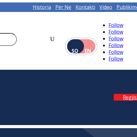
Historia
Për Ne
Kontakti
Video
Publikim
Follow
Follow
Follow
Follow
SQ
EN
Follow
Follow
Regji