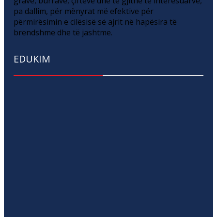
grave, burrave, çifteve dhe të gjithë të interesuarve,
pa dallim, për mënyrat më efektive për
përmirësimin e cilësisë së ajrit në hapësira të
brendshme dhe të jashtme.
EDUKIM