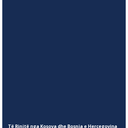
Të Rinjtë nga Kosova dhe Bosnja e Hercegovina