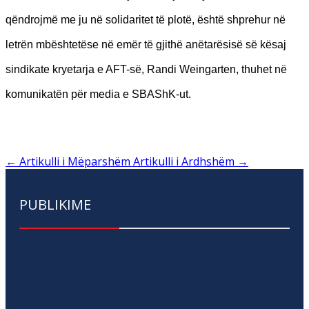
qëndrojmë me ju në solidaritet të plotë, është shprehur në
letrën mbështetëse në emër të gjithë anëtarësisë së kësaj
sindikate kryetarja e AFT-së, Randi Weingarten, thuhet në
komunikatën për media e SBAShK-ut.
←
Artikulli i Mëparshëm
Artikulli i Ardhshëm
→
PUBLIKIME