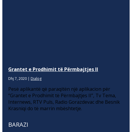
Grantet e Prodhimit të Përmbajtjes II
Dhj 7, 2020
|
Dialog
Pesë aplikantë që paraqitën një aplikacion për
“Grantet e Prodhimit të Përmbajtjes II”, Tv Tema,
Internews, RTV Puls, Radio Gorazdevac dhe Besnik
Krasniqi do të marrin mbështetje.
BARAZI