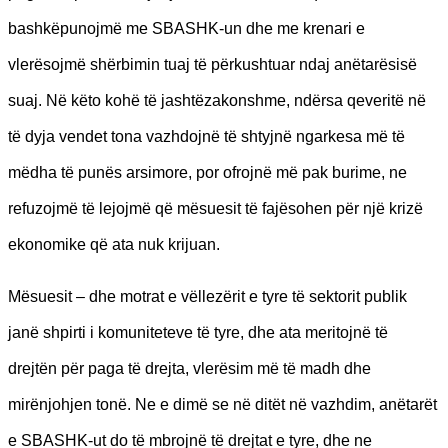
bashkëpunojmë me SBASHK-un dhe me krenari e
vlerësojmë shërbimin tuaj të përkushtuar ndaj anëtarësisë
suaj. Në këto kohë të jashtëzakonshme, ndërsa qeveritë në
të dyja vendet tona vazhdojnë të shtyjnë ngarkesa më të
mëdha të punës arsimore, por ofrojnë më pak burime, ne
refuzojmë të lejojmë që mësuesit të fajësohen për një krizë
ekonomike që ata nuk krijuan.
Mësuesit – dhe motrat e vëllezërit e tyre të sektorit publik
janë shpirti i komuniteteve të tyre, dhe ata meritojnë të
drejtën për paga të drejta, vlerësim më të madh dhe
mirënjohjen tonë. Ne e dimë se në ditët në vazhdim, anëtarët
e SBASHK-ut do të mbrojnë të drejtat e tyre, dhe ne