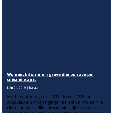
Womair: Informimi i grave dhe burrave për
cilësinë e ajrit
Nën 21, 2019
|
Barazi
Më 19 nëntor, nga ora 10:00 deri në 12:00 në
KosovaLive u mbajt ngjarja interaktive “Womair”, e
cila kishte për qëllim informimin e djemve, vajzave,