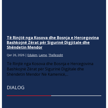
Të Rinjtë nga Kosova dhe Bosnja e Hercegovina
Bashkojnë Zërat për Sigurinë Digjitale dhe
Shëndetin Mendor
Qer 26, 2026
|
Edukim
,
Lajme
,
Thellesisht
Të Rinjtë nga Kosova dhe Bosnja e Hercegovina
Bashkojnë Zërat për Sigurinë Digjitale dhe
Shëndetin Mendor Në Kamenicë,...
DIALOG