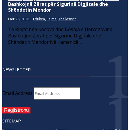
Bashkojnë Zërat për Sigurinë Digjitale dhe
Shëndetin Mendor
Qer 26, 2026
|
Edukim
,
Lajme
,
Thellesisht
Të Rinjtë nga Kosova dhe Bosnja e Hercegovina
Bashkojnë Zërat për Sigurinë Digjitale dhe
Shëndetin Mendor Në Kamenicë,...
NEWSLETTER
Email Address
Regjistrohu
SITEMAP