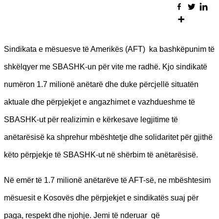
Sindikata e mësuesve të Amerikës (AFT) ka bashkëpunim të
shkëlqyer me SBASHK-un për vite me radhë. Kjo sindikatë
numëron 1.7 milionë anëtarë dhe duke përcjellë situatën
aktuale dhe përpjekjet e angazhimet e vazhdueshme të
SBASHK-ut për realizimin e kërkesave legjitime të
anëtarësisë ka shprehur mbështetje dhe solidaritet për gjithë
këto përpjekje të SBASHK-ut në shërbim të anëtarësisë.
Në emër të 1.7 milionë anëtarëve të AFT-së, ne mbështesim
mësuesit e Kosovës dhe përpjekjet e sindikatës suaj për
paga, respekt dhe njohje. Jemi të nderuar që