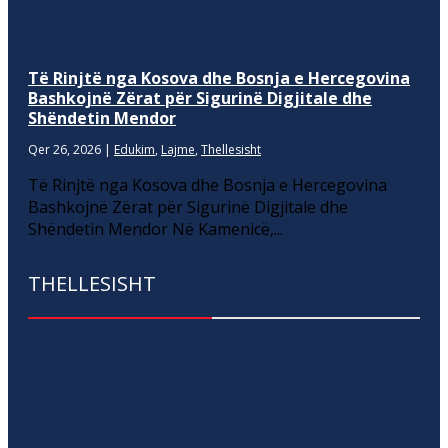
Të Rinjtë nga Kosova dhe Bosnja e Hercegovina
Bashkojnë Zërat për Sigurinë Digjitale dhe
Shëndetin Mendor
Qer 26, 2026
|
Edukim
,
Lajme
,
Thellesisht
Të Rinjtë nga Kosova dhe Bosnja e Hercegovina
Bashkojnë Zërat për Sigurinë Digjitale dhe
Shëndetin Mendor Në Kamenicë,...
THELLESISHT