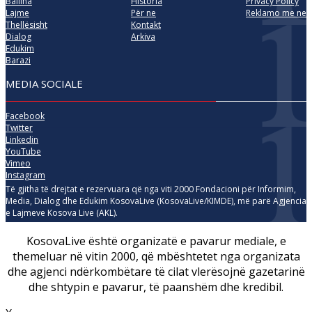
Ballina
Historia
Privacy Policy
Lajme
Për ne
Reklamo me ne
Thellësisht
Kontakt
Dialog
Arkiva
Edukim
Barazi
MEDIA SOCIALE
Facebook
Twitter
Linkedin
YouTube
Vimeo
Instagram
Të gjitha të drejtat e rezervuara që nga viti 2000 Fondacioni për Informim,
Media, Dialog dhe Edukim KosovaLive (KosovaLive/KIMDE), më parë Agjencia
e Lajmeve Kosova Live (AKL).
KosovaLive është organizatë e pavarur mediale, e
themeluar në vitin 2000, që mbështetet nga organizata
dhe agjenci ndërkombëtare të cilat vlerësojnë gazetarinë
dhe shtypin e pavarur, të paanshëm dhe kredibil.