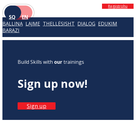
Regjistrohu
SQ
EN
BALLINA
LAJME
THELLËSISHT
DIALOG
EDUKIM
BARAZI
Build Skills with
our
trainings
Sign up now!
Sign up