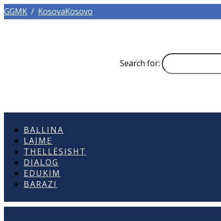
GGMK
/
KosovaKosovo
Search for:
BALLINA
LAJME
THELLËSISHT
DIALOG
EDUKIM
BARAZI