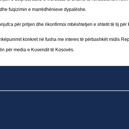
 dhe fuqizimin e marrëdhënieve dypalëshe.
fca për pritjen dhe rikonfirmoi mbështetjen e shtetit të tij për
shkëpunimit konkret në fusha me interes të përbashkët midis Re
ën për media e Kuvendit të Kosovës.