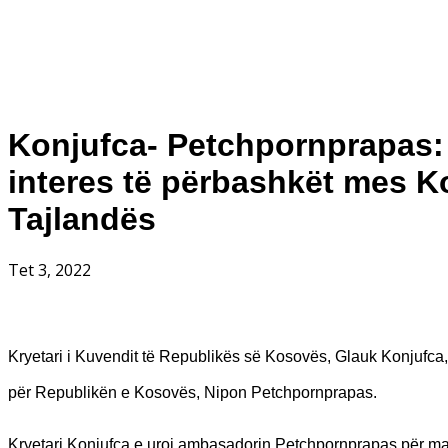
Konjufca- Petchpornprapas
interes të përbashkët mes K
Tajlandës
Tet 3, 2022
Kryetari i Kuvendit të Republikës së Kosovës, Glauk Konjufca,
për Republikën e Kosovës, Nipon Petchpornprapas.
Kryetari Konjufca e uroi ambasadorin Petchpornprapas për mar