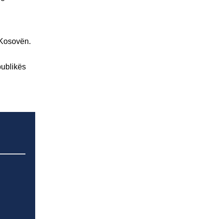
 Kosovën.
publikës