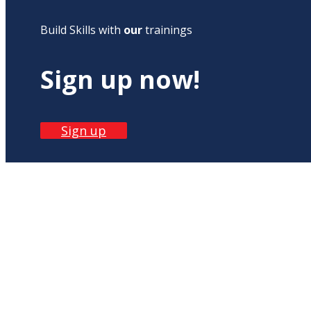
Build Skills with
our
trainings
Sign up now!
Sign up