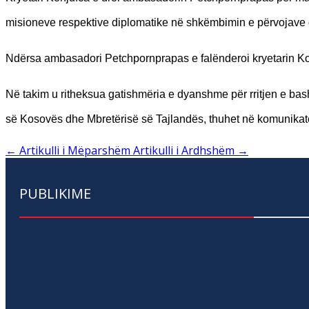
misioneve respektive diplomatike në shkëmbimin e përvojave
Ndërsa ambasadori Petchpornprapas e falënderoi kryetarin Konju
Në takim u ritheksua gatishmëria e dyanshme për rritjen e ba
së Kosovës dhe Mbretërisë së Tajlandës, thuhet në komunikat
←
Artikulli i Mëparshëm
Artikulli i Ardhshëm
→
PUBLIKIME