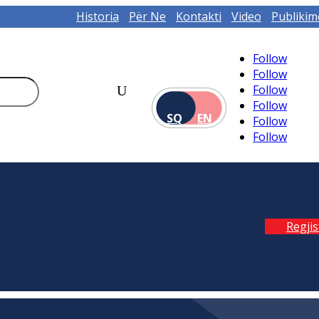
Historia
Për Ne
Kontakti
Video
Publikim
Follow
Follow
Follow
Follow
SQ
EN
Follow
Follow
Regji