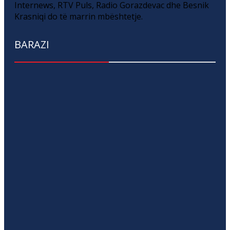
Internews, RTV Puls, Radio Gorazdevac dhe Besnik
Krasniqi do të marrin mbështetje.
BARAZI