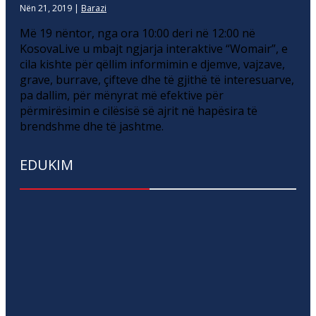
Nën 21, 2019
|
Barazi
Më 19 nëntor, nga ora 10:00 deri në 12:00 në
KosovaLive u mbajt ngjarja interaktive “Womair”, e
cila kishte për qëllim informimin e djemve, vajzave,
grave, burrave, çifteve dhe të gjithë të interesuarve,
pa dallim, për mënyrat më efektive për
përmirësimin e cilësisë së ajrit në hapësira të
brendshme dhe të jashtme.
EDUKIM