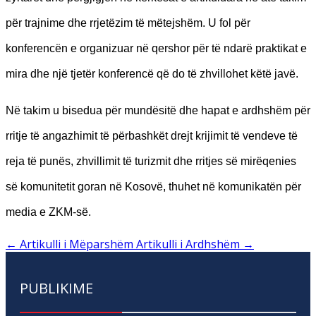
për trajnime dhe rrjetëzim të mëtejshëm. U fol për
konferencën e organizuar në qershor për të ndarë praktikat e
mira dhe një tjetër konferencë që do të zhvillohet këtë javë.
Në takim u bisedua për mundësitë dhe hapat e ardhshëm për
rritje të angazhimit të përbashkët drejt krijimit të vendeve të
reja të punës, zhvillimit të turizmit dhe rritjes së mirëqenies
së komunitetit goran në Kosovë, thuhet në komunikatën për
media e ZKM-së.
←
Artikulli i Mëparshëm
Artikulli i Ardhshëm
→
PUBLIKIME