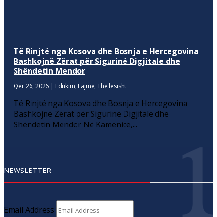
Të Rinjtë nga Kosova dhe Bosnja e Hercegovina
Bashkojnë Zërat për Sigurinë Digjitale dhe
Shëndetin Mendor
Qer 26, 2026
|
Edukim
,
Lajme
,
Thellesisht
Të Rinjtë nga Kosova dhe Bosnja e Hercegovina
Bashkojnë Zërat për Sigurinë Digjitale dhe
Shëndetin Mendor Në Kamenicë,...
NEWSLETTER
Email Address