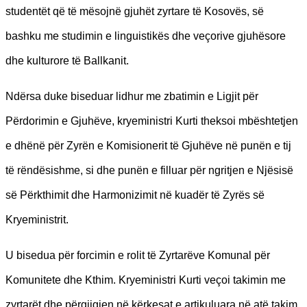
studentët që të mësojnë gjuhët zyrtare të Kosovës, së
bashku me studimin e linguistikës dhe veçorive gjuhësore
dhe kulturore të Ballkanit.
Ndërsa duke biseduar lidhur me zbatimin e Ligjit për
Përdorimin e Gjuhëve, kryeministri Kurti theksoi mbështetjen
e dhënë për Zyrën e Komisionerit të Gjuhëve në punën e tij
të rëndësishme, si dhe punën e filluar për ngritjen e Njësisë
së Përkthimit dhe Harmonizimit në kuadër të Zyrës së
Kryeministrit.
U bisedua për forcimin e rolit të Zyrtarëve Komunal për
Komunitete dhe Kthim. Kryeministri Kurti veçoi takimin me
zyrtarët dhe përgjigjen në kërkesat e artikuluara në atë takim