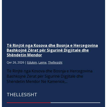
Të Rinjtë nga Kosova dhe Bosnja e Hercegovina
Bashkojnë Zërat për Sigurinë Digjitale dhe
Shëndetin Mendor
Qer 26, 2026
|
Edukim
,
Lajme
,
Thellesisht
Të Rinjtë nga Kosova dhe Bosnja e Hercegovina
Bashkojnë Zërat për Sigurinë Digjitale dhe
Shëndetin Mendor Në Kamenicë,...
THELLESISHT