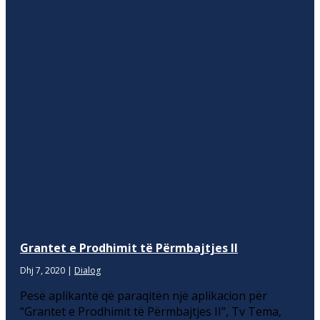
Grantet e Prodhimit të Përmbajtjes II
Dhj 7, 2020
|
Dialog
Pesë aplikantë që paraqitën një aplikacion për
“Grantet e Prodhimit të Përmbajtjes II”, Tv Tema,