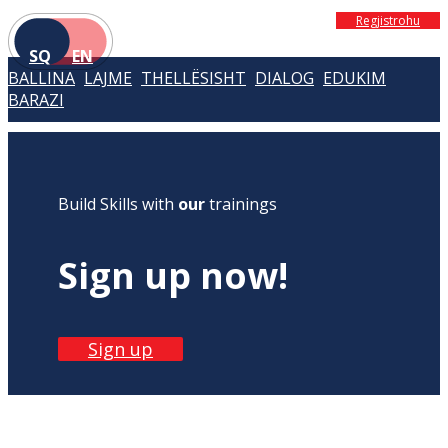
Regjistrohu
SQ
EN
BALLINA
LAJME
THELLËSISHT
DIALOG
EDUKIM
BARAZI
Build Skills with
our
trainings
Sign up now!
Sign up