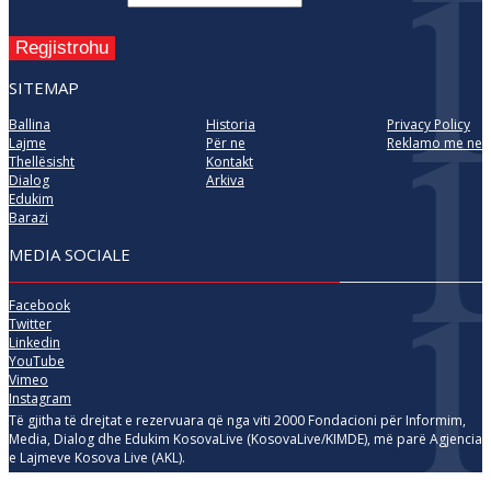
Regjistrohu
SITEMAP
Ballina
Historia
Privacy Policy
Lajme
Për ne
Reklamo me ne
Thellësisht
Kontakt
Dialog
Arkiva
Edukim
Barazi
MEDIA SOCIALE
Facebook
Twitter
Linkedin
YouTube
Vimeo
Instagram
Të gjitha të drejtat e rezervuara që nga viti 2000 Fondacioni për Informim,
Media, Dialog dhe Edukim KosovaLive (KosovaLive/KIMDE), më parë Agjencia
e Lajmeve Kosova Live (AKL).