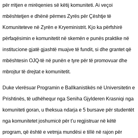
për rritjen e mirëqenies së këtij komuniteti. Ai veçoi
mbështetjen e dhënë përmes Zyrës për Çështje të
Komuniteteve në Zyrën e Kryeministrit. Kjo ka përfshirë
përfaqësimin e komunitetit në skemën e punës praktike në
institucione gjatë gjashtë muajve të fundit, si dhe grantet që
mbështesin OJQ-të në punën e tyre për të promovuar dhe
mbrojtur të drejtat e komunitetit.
Duke vlerësuar Programin e Ballkanistikës në Universitetin e
Prishtinës, të udhëhequr nga Seniha Gjylderen Krasniqi nga
komuniteti goran, u theksua ndarja e 5 bursave për studentët
nga komunitetet joshumicë për t’u regjistruar në këtë
program, që është e vetmja mundësi e tillë në rajon për