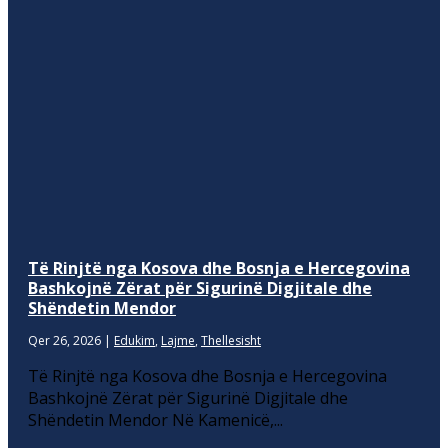
Të Rinjtë nga Kosova dhe Bosnja e Hercegovina
Bashkojnë Zërat për Sigurinë Digjitale dhe
Shëndetin Mendor
Qer 26, 2026
|
Edukim
,
Lajme
,
Thellesisht
Të Rinjtë nga Kosova dhe Bosnja e Hercegovina
Bashkojnë Zërat për Sigurinë Digjitale dhe
Shëndetin Mendor Në Kamenicë,...