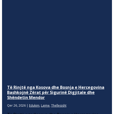
Të Rinjtë nga Kosova dhe Bosnja e Hercegovina
Bashkojnë Zërat për Sigurinë Digjitale dhe
Shëndetin Mendor
Qer 26, 2026
|
Edukim
,
Lajme
,
Thellesisht