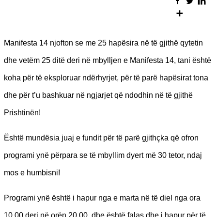
Manifesta 14 njofton se me 25 hapësira në të gjithë qytetin
dhe vetëm 25 ditë deri në mbylljen e Manifesta 14, tani është
koha për të eksploruar ndërhyrjet, për të parë hapësirat tona
dhe për t’u bashkuar në ngjarjet që ndodhin në të gjithë
Prishtinën!
Është mundësia juaj e fundit për të parë gjithçka që ofron
programi ynë përpara se të mbyllim dyert më 30 tetor, ndaj
mos e humbisni!
Programi ynë është i hapur nga e marta në të diel nga ora
10.00 deri në orën 20.00, dhe është falas dhe i hapur për të