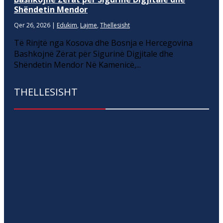
Shëndetin Mendor
Qer 26, 2026
|
Edukim
,
Lajme
,
Thellesisht
Të Rinjtë nga Kosova dhe Bosnja e Hercegovina
Bashkojnë Zërat për Sigurinë Digjitale dhe
Shëndetin Mendor Në Kamenicë,...
THELLESISHT