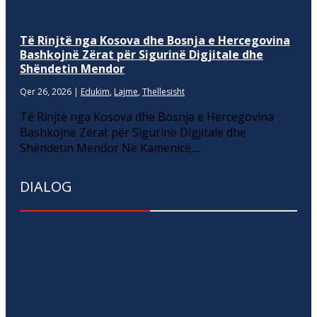
Të Rinjtë nga Kosova dhe Bosnja e Hercegovina
Bashkojnë Zërat për Sigurinë Digjitale dhe
Shëndetin Mendor
Qer 26, 2026
|
Edukim
,
Lajme
,
Thellesisht
Të Rinjtë nga Kosova dhe Bosnja e Hercegovina
Bashkojnë Zërat për Sigurinë Digjitale dhe
Shëndetin Mendor Në Kamenicë,...
DIALOG