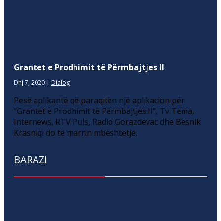
Grantet e Prodhimit të Përmbajtjes II
Dhj 7, 2020
|
Dialog
Pesë aplikantë që paraqitën një aplikacion për
“Grantet e Prodhimit të Përmbajtjes II”, Tv Tema,
Internews, RTV Puls, Radio Gorazdevac dhe Besnik
Krasniqi do të marrin mbështetje.
BARAZI