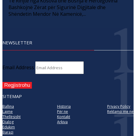
Të Rinjtë nga Kosova dhe Bosnja e Hercegovina
Bashkojnë Zërat për Sigurinë Digjitale dhe
Shëndetin Mendor Në Kamenicë,...
NEWSLETTER
Email Address
Regjistrohu
SITEMAP
Ballina
Historia
Privacy Policy
Lajme
Për ne
Reklamo me ne
Thellësisht
Kontakt
Dialog
Arkiva
Edukim
Barazi