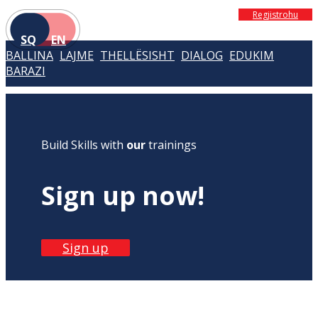
Regjistrohu
SQ
EN
BALLINA
LAJME
THELLËSISHT
DIALOG
EDUKIM
BARAZI
Build Skills with
our
trainings
Sign up now!
Sign up