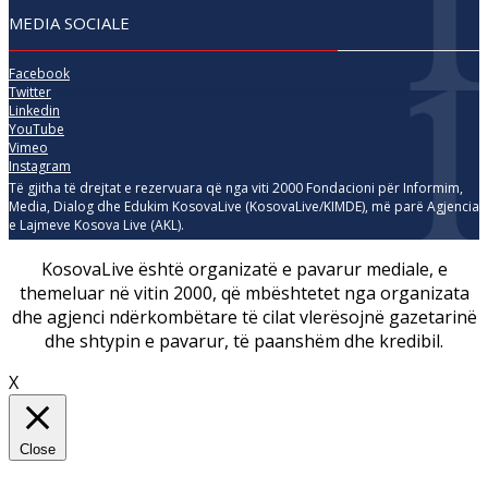
MEDIA SOCIALE
Facebook
Twitter
Linkedin
YouTube
Vimeo
Instagram
Të gjitha të drejtat e rezervuara që nga viti 2000 Fondacioni për Informim,
Media, Dialog dhe Edukim KosovaLive (KosovaLive/KIMDE), më parë Agjencia
e Lajmeve Kosova Live (AKL).
KosovaLive është organizatë e pavarur mediale, e
themeluar në vitin 2000, që mbështetet nga organizata
dhe agjenci ndërkombëtare të cilat vlerësojnë gazetarinë
dhe shtypin e pavarur, të paanshëm dhe kredibil.
X
Close