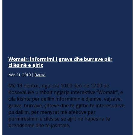
Womair: Informimi i grave dhe burrave për
cilësinë e ajrit
Nën 21, 2019
|
Barazi
Më 19 nëntor, nga ora 10:00 deri në 12:00 në
KosovaLive u mbajt ngjarja interaktive “Womair”, e
cila kishte për qëllim informimin e djemve, vajzave,
grave, burrave, çifteve dhe të gjithë të interesuarve,
pa dallim, për mënyrat më efektive për
përmirësimin e cilësisë së ajrit në hapësira të
brendshme dhe të jashtme.