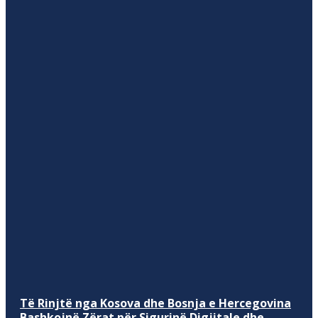
Të Rinjtë nga Kosova dhe Bosnja e Hercegovina
Bashkojnë Zërat për Sigurinë Digjitale dhe