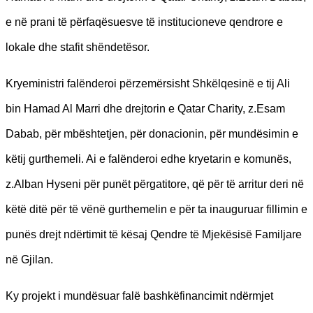
e në prani të përfaqësuesve të institucioneve qendrore e
lokale dhe stafit shëndetësor.
Kryeministri falënderoi përzemërsisht Shkëlqesinë e tij Ali
bin Hamad Al Marri dhe drejtorin e Qatar Charity, z.Esam
Dabab, për mbështetjen, për donacionin, për mundësimin e
këtij gurthemeli. Ai e falënderoi edhe kryetarin e komunës,
z.Alban Hyseni për punët përgatitore, që për të arritur deri në
këtë ditë për të vënë gurthemelin e për ta inauguruar fillimin e
punës drejt ndërtimit të kësaj Qendre të Mjekësisë Familjare
në Gjilan.
Ky projekt i mundësuar falë bashkëfinancimit ndërmjet