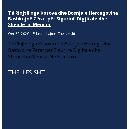
Të Rinjtë nga Kosova dhe Bosnja e Hercegovina
Bashkojnë Zërat për Sigurinë Digjitale dhe
Shëndetin Mendor
Qer 26, 2026
|
Edukim
,
Lajme
,
Thellesisht
Të Rinjtë nga Kosova dhe Bosnja e Hercegovina
Bashkojnë Zërat për Sigurinë Digjitale dhe
Shëndetin Mendor Në Kamenicë,...
THELLESISHT