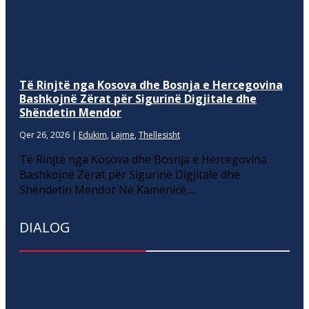
Të Rinjtë nga Kosova dhe Bosnja e Hercegovina
Bashkojnë Zërat për Sigurinë Digjitale dhe
Shëndetin Mendor
Qer 26, 2026
|
Edukim
,
Lajme
,
Thellesisht
Të Rinjtë nga Kosova dhe Bosnja e Hercegovina
Bashkojnë Zërat për Sigurinë Digjitale dhe
Shëndetin Mendor Në Kamenicë,...
DIALOG