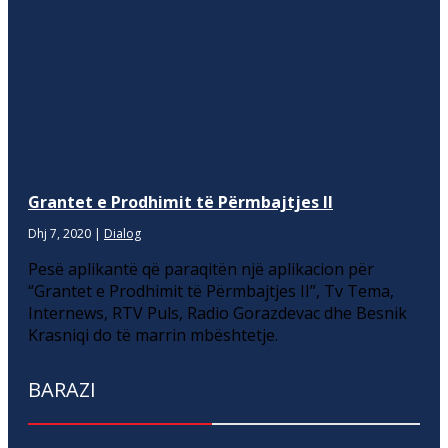
Grantet e Prodhimit të Përmbajtjes II
Dhj 7, 2020
|
Dialog
Pesë aplikantë që paraqitën një aplikacion për
“Grantet e Prodhimit të Përmbajtjes II”, Tv Tema,
Internews, RTV Puls, Radio Gorazdevac dhe Besnik
Krasniqi do të marrin mbështetje.
BARAZI