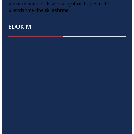
përmirësimin e cilësisë së ajrit në hapësira të
brendshme dhe të jashtme.
EDUKIM