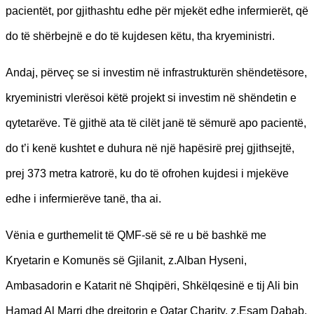
pacientët, por gjithashtu edhe për mjekët edhe infermierët, që
do të shërbejnë e do të kujdesen këtu, tha kryeministri.
Andaj, përveç se si investim në infrastrukturën shëndetësore,
kryeministri vlerësoi këtë projekt si investim në shëndetin e
qytetarëve. Të gjithë ata të cilët janë të sëmurë apo pacientë,
do t’i kenë kushtet e duhura në një hapësirë prej gjithsejtë,
prej 373 metra katrorë, ku do të ofrohen kujdesi i mjekëve
edhe i infermierëve tanë, tha ai.
Vënia e gurthemelit të QMF-së së re u bë bashkë me
Kryetarin e Komunës së Gjilanit, z.Alban Hyseni,
Ambasadorin e Katarit në Shqipëri, Shkëlqesinë e tij Ali bin
Hamad Al Marri dhe drejtorin e Qatar Charity, z.Esam Dabab,