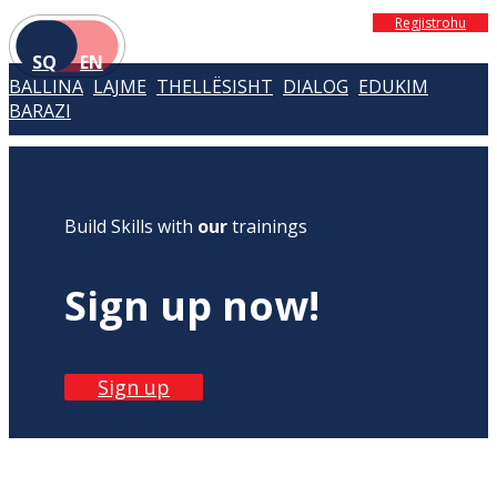
Regjistrohu
SQ
EN
BALLINA
LAJME
THELLËSISHT
DIALOG
EDUKIM
BARAZI
Build Skills with
our
trainings
Sign up now!
Sign up