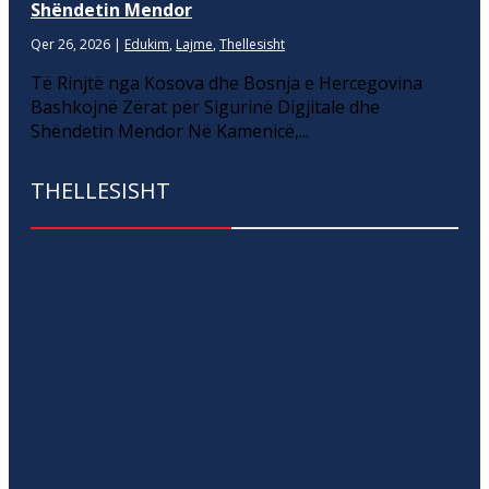
Shëndetin Mendor
Qer 26, 2026
|
Edukim
,
Lajme
,
Thellesisht
Të Rinjtë nga Kosova dhe Bosnja e Hercegovina
Bashkojnë Zërat për Sigurinë Digjitale dhe
Shëndetin Mendor Në Kamenicë,...
THELLESISHT