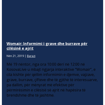
Womair: Informimi i grave dhe burrave për
cilësinë e ajrit
Nën 21, 2019
|
Barazi
Më 19 nëntor, nga ora 10:00 deri në 12:00 në
KosovaLive u mbajt ngjarja interaktive “Womair”, e
cila kishte për qëllim informimin e djemve, vajzave,
grave, burrave, çifteve dhe të gjithë të interesuarve,
pa dallim, për mënyrat më efektive për
përmirësimin e cilësisë së ajrit në hapësira të
brendshme dhe të jashtme.