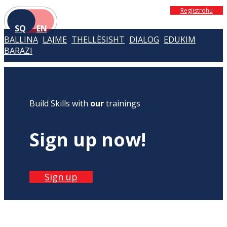
Regjistrohu
SQ
EN
BALLINA
LAJME
THELLËSISHT
DIALOG
EDUKIM
BARAZI
Build Skills with
our
trainings
Sign up now!
Sign up