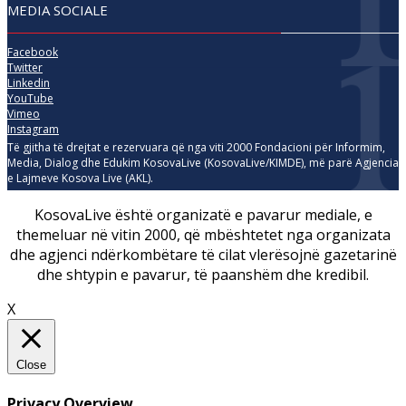
MEDIA SOCIALE
Facebook
Twitter
Linkedin
YouTube
Vimeo
Instagram
Të gjitha të drejtat e rezervuara që nga viti 2000 Fondacioni për Informim,
Media, Dialog dhe Edukim KosovaLive (KosovaLive/KIMDE), më parë Agjencia
e Lajmeve Kosova Live (AKL).
KosovaLive është organizatë e pavarur mediale, e
themeluar në vitin 2000, që mbështetet nga organizata
dhe agjenci ndërkombëtare të cilat vlerësojnë gazetarinë
dhe shtypin e pavarur, të paanshëm dhe kredibil.
X
Close
Privacy Overview