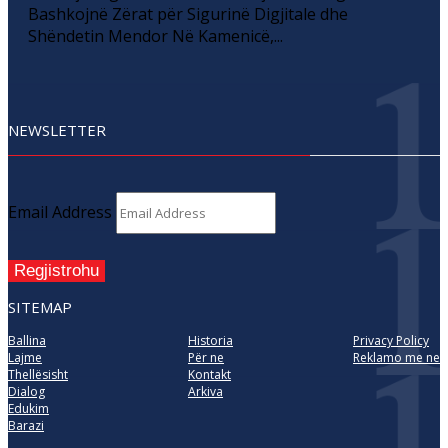
Bashkojnë Zërat për Sigurinë Digjitale dhe
Shëndetin Mendor Në Kamenicë,...
NEWSLETTER
Email Address
Regjistrohu
SITEMAP
Ballina
Historia
Privacy Policy
Lajme
Për ne
Reklamo me ne
Thellësisht
Kontakt
Dialog
Arkiva
Edukim
Barazi