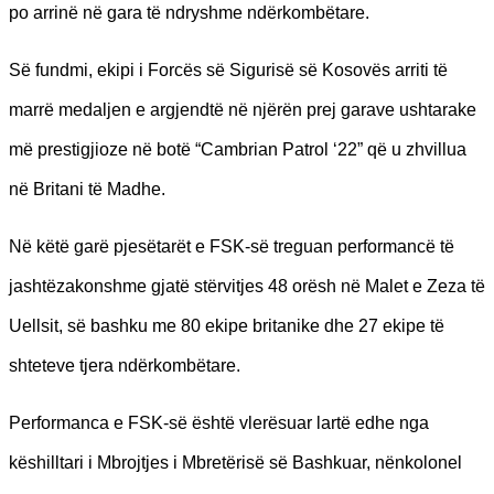
po arrinë në gara të ndryshme ndërkombëtare.
Së fundmi, ekipi i Forcës së Sigurisë së Kosovës arriti të
marrë medaljen e argjendtë në njërën prej garave ushtarake
më prestigjioze në botë “Cambrian Patrol ‘22” që u zhvillua
në Britani të Madhe.
Në këtë garë pjesëtarët e FSK-së treguan performancë të
jashtëzakonshme gjatë stërvitjes 48 orësh në Malet e Zeza të
Uellsit, së bashku me 80 ekipe britanike dhe 27 ekipe të
shteteve tjera ndërkombëtare.
Performanca e FSK-së është vlerësuar lartë edhe nga
këshilltari i Mbrojtjes i Mbretërisë së Bashkuar, nënkolonel