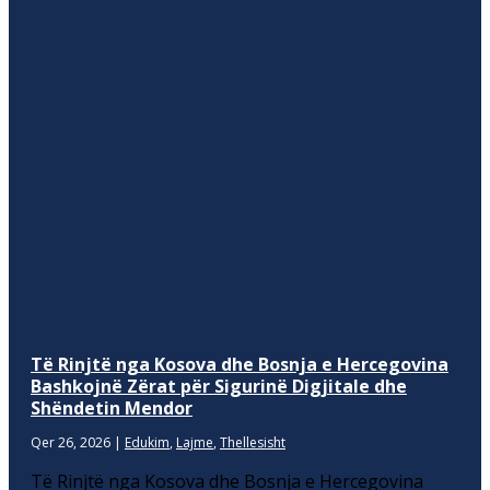
Të Rinjtë nga Kosova dhe Bosnja e Hercegovina
Bashkojnë Zërat për Sigurinë Digjitale dhe
Shëndetin Mendor
Qer 26, 2026
|
Edukim
,
Lajme
,
Thellesisht
Të Rinjtë nga Kosova dhe Bosnja e Hercegovina