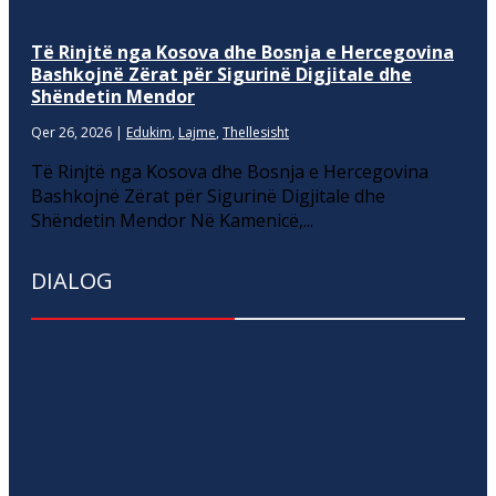
Të Rinjtë nga Kosova dhe Bosnja e Hercegovina
Bashkojnë Zërat për Sigurinë Digjitale dhe
Shëndetin Mendor
Qer 26, 2026
|
Edukim
,
Lajme
,
Thellesisht
Të Rinjtë nga Kosova dhe Bosnja e Hercegovina
Bashkojnë Zërat për Sigurinë Digjitale dhe
Shëndetin Mendor Në Kamenicë,...
DIALOG