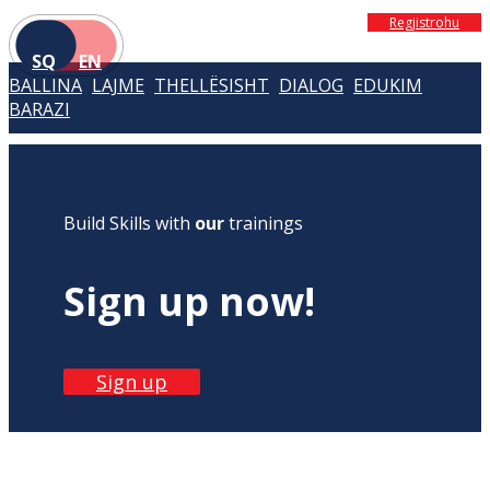
Regjistrohu
SQ
EN
BALLINA
LAJME
THELLËSISHT
DIALOG
EDUKIM
BARAZI
Build Skills with
our
trainings
Sign up now!
Sign up