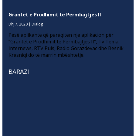
Grantet e Prodhimit të Përmbajtjes II
Dhj 7, 2020
|
Dialog
Pesë aplikantë që paraqitën një aplikacion për
“Grantet e Prodhimit të Përmbajtjes II”, Tv Tema,
Internews, RTV Puls, Radio Gorazdevac dhe Besnik
Krasniqi do të marrin mbështetje.
BARAZI