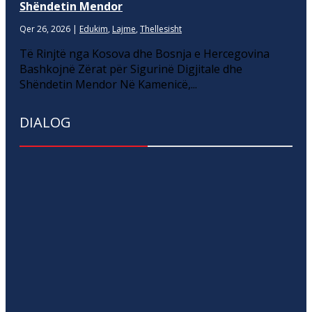
Shëndetin Mendor
Qer 26, 2026
|
Edukim
,
Lajme
,
Thellesisht
Të Rinjtë nga Kosova dhe Bosnja e Hercegovina
Bashkojnë Zërat për Sigurinë Digjitale dhe
Shëndetin Mendor Në Kamenicë,...
DIALOG