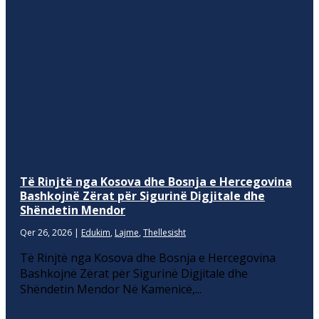
Të Rinjtë nga Kosova dhe Bosnja e Hercegovina
Bashkojnë Zërat për Sigurinë Digjitale dhe
Shëndetin Mendor
Qer 26, 2026
|
Edukim
,
Lajme
,
Thellesisht
Të Rinjtë nga Kosova dhe Bosnja e Hercegovina
Bashkojnë Zërat për Sigurinë Digjitale dhe
Shëndetin Mendor Në Kamenicë,...