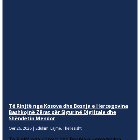
Të Rinjtë nga Kosova dhe Bosnja e Hercegovina
Bashkojnë Zërat për Sigurinë Digjitale dhe
Shëndetin Mendor
Qer 26, 2026
|
Edukim
,
Lajme
,
Thellesisht
Të Rinjtë nga Kosova dhe Bosnja e Hercegovina