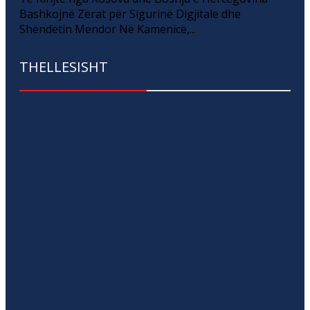
Bashkojnë Zërat për Sigurinë Digjitale dhe
Shëndetin Mendor Në Kamenicë,...
THELLESISHT