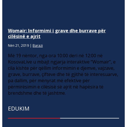
Womair: Informimi i grave dhe burrave për
cilësinë e ajrit
Nën 21, 2019
|
Barazi
Më 19 nëntor, nga ora 10:00 deri në 12:00 në
KosovaLive u mbajt ngjarja interaktive “Womair”, e
cila kishte për qëllim informimin e djemve, vajzave,
grave, burrave, çifteve dhe të gjithë të interesuarve,
pa dallim, për mënyrat më efektive për
përmirësimin e cilësisë së ajrit në hapësira të
brendshme dhe të jashtme.
EDUKIM