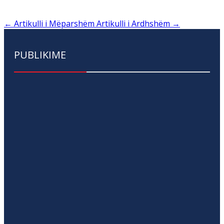
←
Artikulli i Mëparshëm
Artikulli i Ardhshëm
→
PUBLIKIME