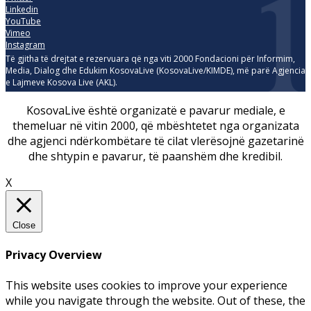
Linkedin
YouTube
Vimeo
Instagram
Të gjitha të drejtat e rezervuara që nga viti 2000 Fondacioni për Informim,
Media, Dialog dhe Edukim KosovaLive (KosovaLive/KIMDE), më parë Agjencia
e Lajmeve Kosova Live (AKL).
KosovaLive është organizatë e pavarur mediale, e
themeluar në vitin 2000, që mbështetet nga organizata
dhe agjenci ndërkombëtare të cilat vlerësojnë gazetarinë
dhe shtypin e pavarur, të paanshëm dhe kredibil.
X
Close
Privacy Overview
This website uses cookies to improve your experience
while you navigate through the website. Out of these, the