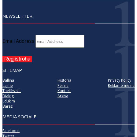
NEWSLETTER
Email Address
Regjistrohu
SITEMAP
Ballina
Historia
Privacy Policy
Lajme
Për ne
Reklamo me ne
Thellësisht
Kontakt
Dialog
Arkiva
Edukim
Barazi
MEDIA SOCIALE
Facebook
Twitter