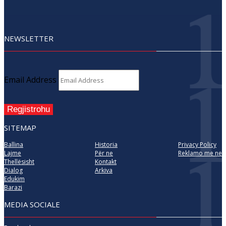
NEWSLETTER
Email Address
Regjistrohu
SITEMAP
Ballina
Historia
Privacy Policy
Lajme
Për ne
Reklamo me ne
Thellësisht
Kontakt
Dialog
Arkiva
Edukim
Barazi
MEDIA SOCIALE