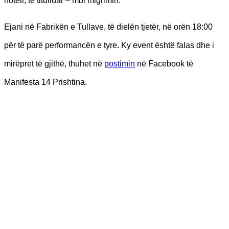
hoteli, të titulluar – mbi migrimin.
Ejani në Fabrikën e Tullave, të dielën tjetër, në orën 18:00
për të parë performancën e tyre. Ky event është falas dhe i
mirëpret të gjithë, thuhet në
postimin
në Facebook të
Manifesta 14 Prishtina.