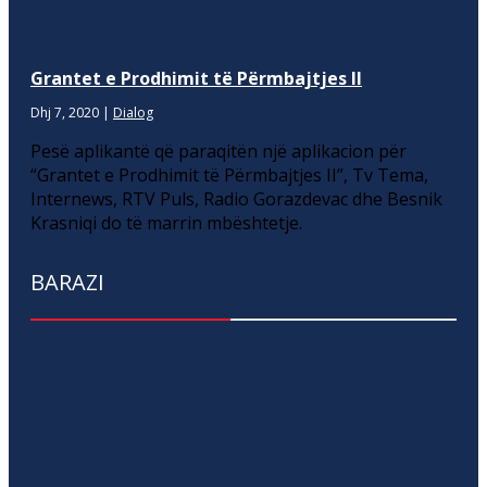
Grantet e Prodhimit të Përmbajtjes II
Dhj 7, 2020
|
Dialog
Pesë aplikantë që paraqitën një aplikacion për
“Grantet e Prodhimit të Përmbajtjes II”, Tv Tema,
Internews, RTV Puls, Radio Gorazdevac dhe Besnik
Krasniqi do të marrin mbështetje.
BARAZI