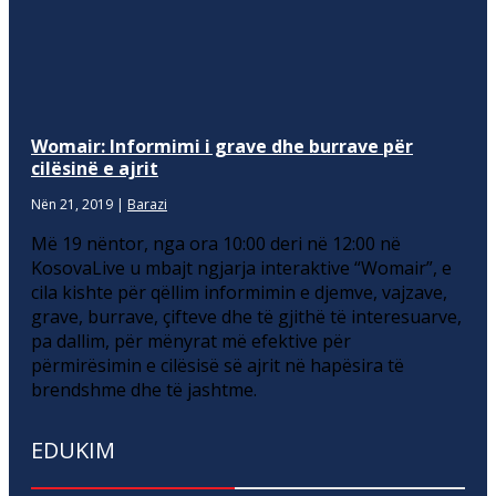
Womair: Informimi i grave dhe burrave për
cilësinë e ajrit
Nën 21, 2019
|
Barazi
Më 19 nëntor, nga ora 10:00 deri në 12:00 në
KosovaLive u mbajt ngjarja interaktive “Womair”, e
cila kishte për qëllim informimin e djemve, vajzave,
grave, burrave, çifteve dhe të gjithë të interesuarve,
pa dallim, për mënyrat më efektive për
përmirësimin e cilësisë së ajrit në hapësira të
brendshme dhe të jashtme.
EDUKIM