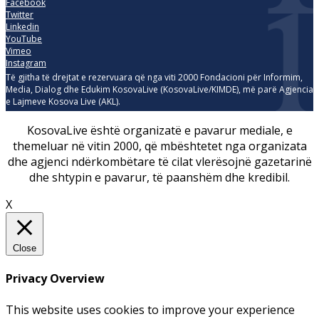
Facebook
Twitter
Linkedin
YouTube
Vimeo
Instagram
Të gjitha të drejtat e rezervuara që nga viti 2000 Fondacioni për Informim,
Media, Dialog dhe Edukim KosovaLive (KosovaLive/KIMDE), më parë Agjencia
e Lajmeve Kosova Live (AKL).
KosovaLive është organizatë e pavarur mediale, e
themeluar në vitin 2000, që mbështetet nga organizata
dhe agjenci ndërkombëtare të cilat vlerësojnë gazetarinë
dhe shtypin e pavarur, të paanshëm dhe kredibil.
X
Close
Privacy Overview
This website uses cookies to improve your experience