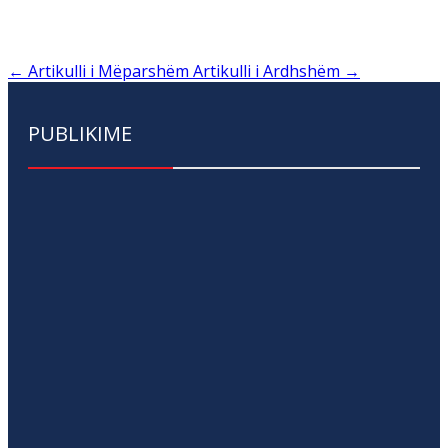
←
Artikulli i Mëparshëm
Artikulli i Ardhshëm
→
PUBLIKIME