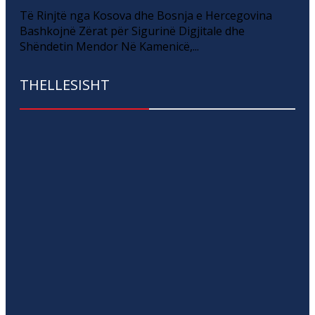
Të Rinjtë nga Kosova dhe Bosnja e Hercegovina
Bashkojnë Zërat për Sigurinë Digjitale dhe
Shëndetin Mendor Në Kamenicë,...
THELLESISHT