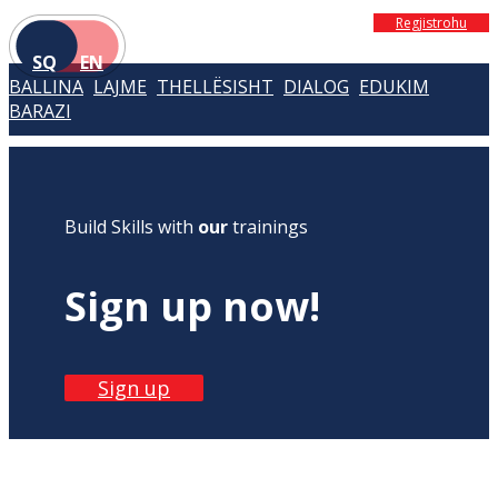
Regjistrohu
SQ
EN
BALLINA
LAJME
THELLËSISHT
DIALOG
EDUKIM
BARAZI
Build Skills with
our
trainings
Sign up now!
Sign up