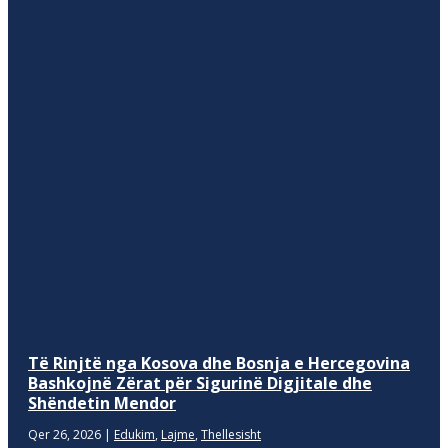
Të Rinjtë nga Kosova dhe Bosnja e Hercegovina
Bashkojnë Zërat për Sigurinë Digjitale dhe
Shëndetin Mendor
Qer 26, 2026
|
Edukim
,
Lajme
,
Thellesisht