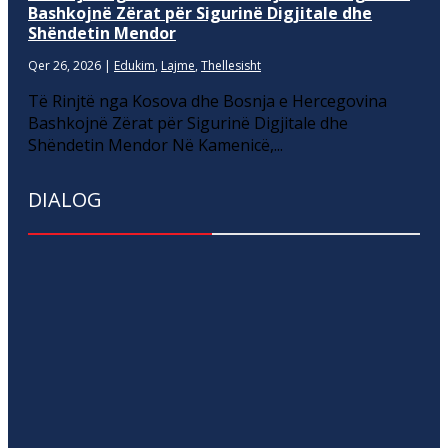
Bashkojnë Zërat për Sigurinë Digjitale dhe
Shëndetin Mendor
Qer 26, 2026
|
Edukim
,
Lajme
,
Thellesisht
Të Rinjtë nga Kosova dhe Bosnja e Hercegovina
Bashkojnë Zërat për Sigurinë Digjitale dhe
Shëndetin Mendor Në Kamenicë,...
DIALOG