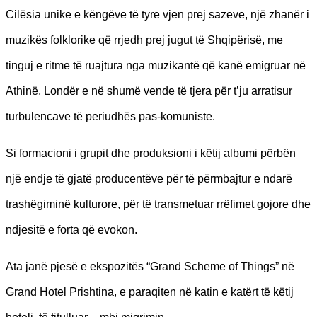
Cilësia unike e këngëve të tyre vjen prej sazeve, një zhanër i
muzikës folklorike që rrjedh prej jugut të Shqipërisë, me
tinguj e ritme të ruajtura nga muzikantë që kanë emigruar në
Athinë, Londër e në shumë vende të tjera për t’ju arratisur
turbulencave të periudhës pas-komuniste.
Si formacioni i grupit dhe produksioni i këtij albumi përbën
një endje të gjatë producentëve për të përmbajtur e ndarë
trashëgiminë kulturore, për të transmetuar rrëfimet gojore dhe
ndjesitë e forta që evokon.
Ata janë pjesë e ekspozitës “Grand Scheme of Things” në
Grand Hotel Prishtina, e paraqiten në katin e katërt të këtij