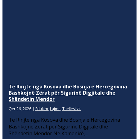
Të Rinjtë nga Kosova dhe Bosnja e Hercegovina
Bashkojnë Zërat për Sigurinë Digjitale dhe
Shëndetin Mendor
Qer 26, 2026
|
Edukim
,
Lajme
,
Thellesisht
Të Rinjtë nga Kosova dhe Bosnja e Hercegovina
Bashkojnë Zërat për Sigurinë Digjitale dhe
Shëndetin Mendor Në Kamenicë,...