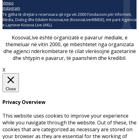
Vimeo
Instagram
Të gjitha të drejtat e rezervuara që nga viti 2000 Fondacioni për Informim,
Media, Dialog dhe Edukim KosovaLive (KosovaLive/KIMDE), më parë Agjencia
e Lajmeve Kosova Live (AKL).
KosovaLive është organizatë e pavarur mediale, e
themeluar në vitin 2000, që mbështetet nga organizata
dhe agjenci ndërkombëtare të cilat vlerësojnë gazetarinë
dhe shtypin e pavarur, të paanshëm dhe kredibil.
X
Close
Privacy Overview
This website uses cookies to improve your experience
while you navigate through the website. Out of these, the
cookies that are categorized as necessary are stored on
your browser as they are essential for the working of