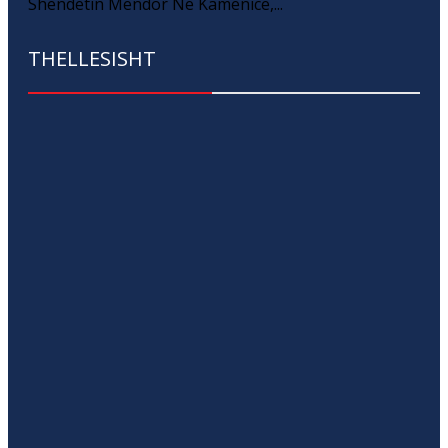
Shëndetin Mendor Në Kamenicë,...
THELLESISHT