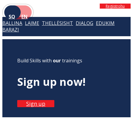
Regjistrohu
SQ
EN
BALLINA
LAJME
THELLËSISHT
DIALOG
EDUKIM
BARAZI
Build Skills with
our
trainings
Sign up now!
Sign up