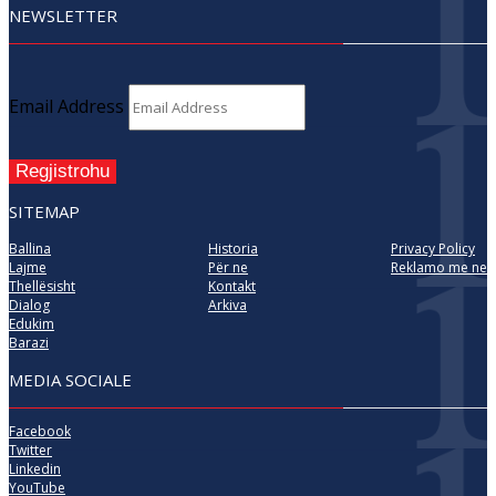
NEWSLETTER
Email Address
Regjistrohu
SITEMAP
Ballina
Historia
Privacy Policy
Lajme
Për ne
Reklamo me ne
Thellësisht
Kontakt
Dialog
Arkiva
Edukim
Barazi
MEDIA SOCIALE
Facebook
Twitter
Linkedin
YouTube