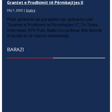
Grantet e Prodhimit të Përmbajtjes II
Dhj 7, 2020
|
Dialog
Pesë aplikantë që paraqitën një aplikacion për
“Grantet e Prodhimit të Përmbajtjes II”, Tv Tema,
Internews, RTV Puls, Radio Gorazdevac dhe Besnik
Krasniqi do të marrin mbështetje.
BARAZI