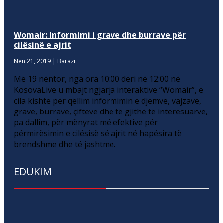
Womair: Informimi i grave dhe burrave për
cilësinë e ajrit
Nën 21, 2019
|
Barazi
Më 19 nëntor, nga ora 10:00 deri në 12:00 në
KosovaLive u mbajt ngjarja interaktive “Womair”, e
cila kishte për qëllim informimin e djemve, vajzave,
grave, burrave, çifteve dhe të gjithë të interesuarve,
pa dallim, për mënyrat më efektive për
përmirësimin e cilësisë së ajrit në hapësira të
brendshme dhe të jashtme.
EDUKIM