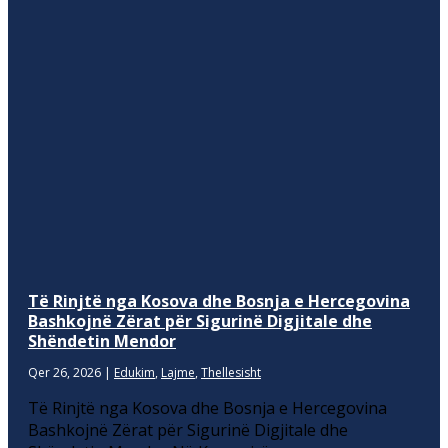
Të Rinjtë nga Kosova dhe Bosnja e Hercegovina
Bashkojnë Zërat për Sigurinë Digjitale dhe
Shëndetin Mendor
Qer 26, 2026
|
Edukim
,
Lajme
,
Thellesisht
Të Rinjtë nga Kosova dhe Bosnja e Hercegovina
Bashkojnë Zërat për Sigurinë Digjitale dhe