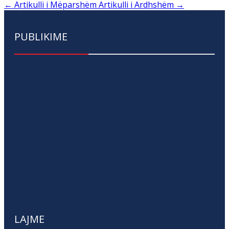
←
Artikulli i Mëparshëm
Artikulli i Ardhshëm
→
PUBLIKIME
LAJME