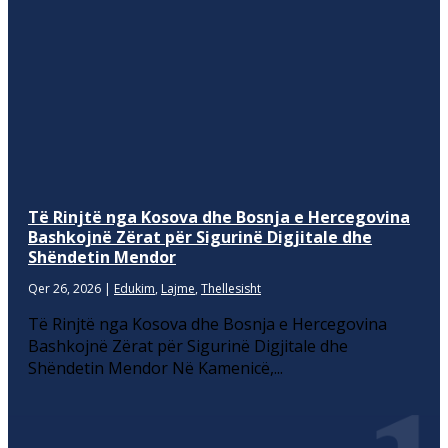
Të Rinjtë nga Kosova dhe Bosnja e Hercegovina
Bashkojnë Zërat për Sigurinë Digjitale dhe
Shëndetin Mendor
Qer 26, 2026
|
Edukim
,
Lajme
,
Thellesisht
Të Rinjtë nga Kosova dhe Bosnja e Hercegovina
Bashkojnë Zërat për Sigurinë Digjitale dhe
Shëndetin Mendor Në Kamenicë,...