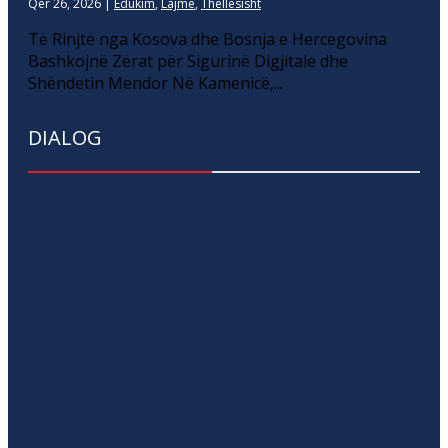
Qer 26, 2026
|
Edukim
,
Lajme
,
Thellesisht
Të Rinjtë nga Kosova dhe Bosnja e Hercegovina
Bashkojnë Zërat për Sigurinë Digjitale dhe
Shëndetin Mendor Në Kamenicë,...
DIALOG