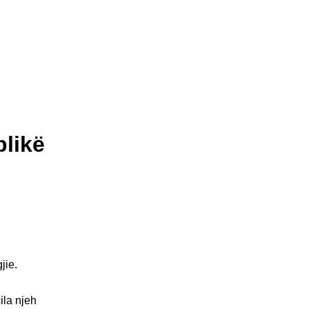
blikë
jie.
ila njeh