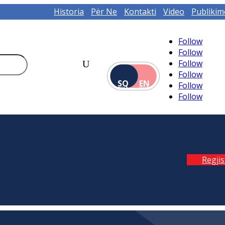
Historia
Për Ne
Kontakti
Video
Publikim
Follow
Follow
Follow
Follow
SQ
EN
Follow
Follow
Regji