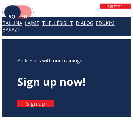
Regjistrohu
SQ
EN
BALLINA
LAJME
THELLËSISHT
DIALOG
EDUKIM
BARAZI
Build Skills with
our
trainings
Sign up now!
Sign up