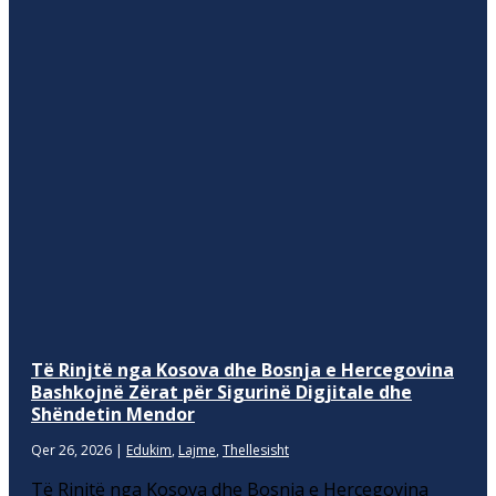
Të Rinjtë nga Kosova dhe Bosnja e Hercegovina
Bashkojnë Zërat për Sigurinë Digjitale dhe
Shëndetin Mendor
Qer 26, 2026
|
Edukim
,
Lajme
,
Thellesisht
Të Rinjtë nga Kosova dhe Bosnja e Hercegovina