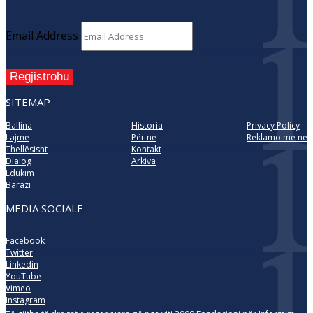
Email Address
Regjistrohu
SITEMAP
Ballina
Historia
Privacy Policy
Lajme
Për ne
Reklamo me ne
Thellësisht
Kontakt
Dialog
Arkiva
Edukim
Barazi
MEDIA SOCIALE
Facebook
Twitter
Linkedin
YouTube
Vimeo
Instagram