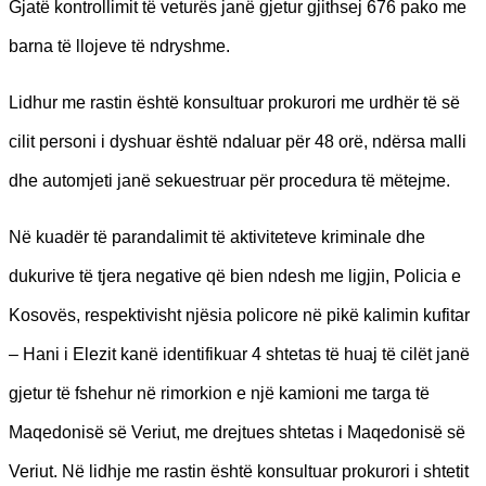
Gjatë kontrollimit të veturës janë gjetur gjithsej 676 pako me
barna të llojeve të ndryshme.
Lidhur me rastin është konsultuar prokurori me urdhër të së
cilit personi i dyshuar është ndaluar për 48 orë, ndërsa malli
dhe automjeti janë sekuestruar për procedura të mëtejme.
Në kuadër të parandalimit të aktiviteteve kriminale dhe
dukurive të tjera negative që bien ndesh me ligjin, Policia e
Kosovës, respektivisht njësia policore në pikë kalimin kufitar
– Hani i Elezit kanë identifikuar 4 shtetas të huaj të cilët janë
gjetur të fshehur në rimorkion e një kamioni me targa të
Maqedonisë së Veriut, me drejtues shtetas i Maqedonisë së
Veriut. Në lidhje me rastin është konsultuar prokurori i shtetit