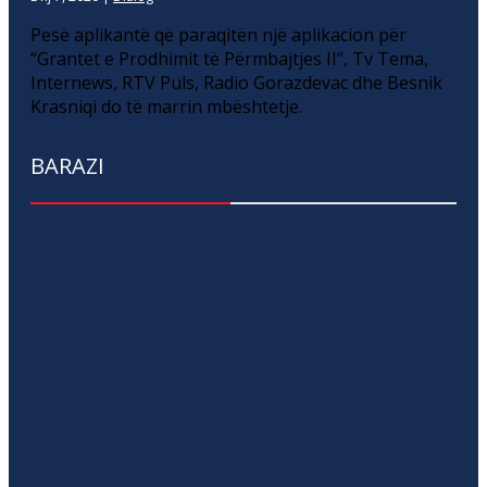
Pesë aplikantë që paraqitën një aplikacion për
“Grantet e Prodhimit të Përmbajtjes II”, Tv Tema,
Internews, RTV Puls, Radio Gorazdevac dhe Besnik
Krasniqi do të marrin mbështetje.
BARAZI