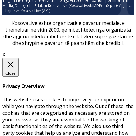
Të gjitha të drejtat e rezervuara që nga viti 2000 Fondacioni për Informim,
Media, Dialog dhe Edukim KosovaLive (KosovaLive/KIMDE), më parë Agjencia
e Lajmeve Kosova Live (AKL).
KosovaLive është organizatë e pavarur mediale, e
themeluar në vitin 2000, që mbështetet nga organizata
dhe agjenci ndërkombëtare të cilat vlerësojnë gazetarinë
dhe shtypin e pavarur, të paanshëm dhe kredibil.
X
Close
Privacy Overview
This website uses cookies to improve your experience
while you navigate through the website. Out of these, the
cookies that are categorized as necessary are stored on
your browser as they are essential for the working of
basic functionalities of the website. We also use third-
party cookies that help us analyze and understand how