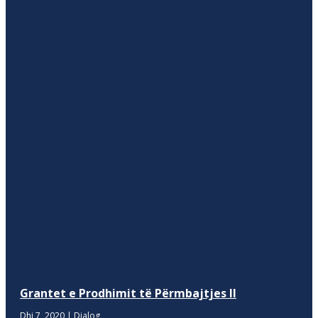
Grantet e Prodhimit të Përmbajtjes II
Dhj 7, 2020
|
Dialog