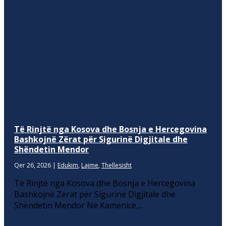
Të Rinjtë nga Kosova dhe Bosnja e Hercegovina
Bashkojnë Zërat për Sigurinë Digjitale dhe
Shëndetin Mendor
Qer 26, 2026
|
Edukim
,
Lajme
,
Thellesisht
Të Rinjtë nga Kosova dhe Bosnja e Hercegovina
Bashkojnë Zërat për Sigurinë Digjitale dhe
Shëndetin Mendor Në Kamenicë,...