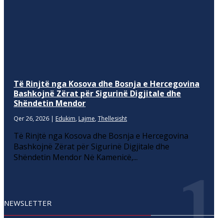
Të Rinjtë nga Kosova dhe Bosnja e Hercegovina
Bashkojnë Zërat për Sigurinë Digjitale dhe
Shëndetin Mendor
Qer 26, 2026
|
Edukim
,
Lajme
,
Thellesisht
Të Rinjtë nga Kosova dhe Bosnja e Hercegovina
Bashkojnë Zërat për Sigurinë Digjitale dhe
Shëndetin Mendor Në Kamenicë,...
NEWSLETTER