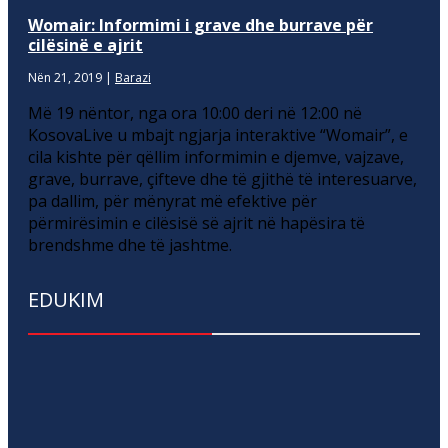
Womair: Informimi i grave dhe burrave për
cilësinë e ajrit
Nën 21, 2019
|
Barazi
Më 19 nëntor, nga ora 10:00 deri në 12:00 në
KosovaLive u mbajt ngjarja interaktive “Womair”, e
cila kishte për qëllim informimin e djemve, vajzave,
grave, burrave, çifteve dhe të gjithë të interesuarve,
pa dallim, për mënyrat më efektive për
përmirësimin e cilësisë së ajrit në hapësira të
brendshme dhe të jashtme.
EDUKIM