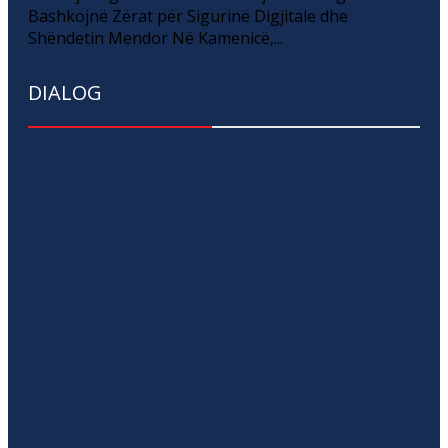
Bashkojnë Zërat për Sigurinë Digjitale dhe
Shëndetin Mendor Në Kamenicë,...
DIALOG