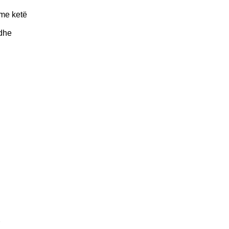
 me ketë
 dhe