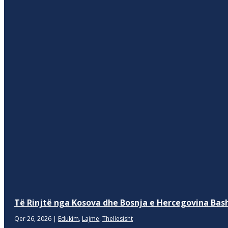
Të Rinjtë nga Kosova dhe Bosnja e Hercegovina Bash
Qer 26, 2026
|
Edukim
,
Lajme
,
Thellesisht