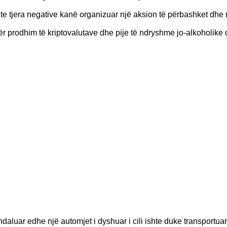
ive te tjera negative kanë organizuar një aksion të përbashket dhe
e për prodhim të kriptovalutave dhe pije të ndryshme jo-alkoholike
 ndaluar edhe nj
ë
automjet i dyshuar i cili ishte duke transportuar