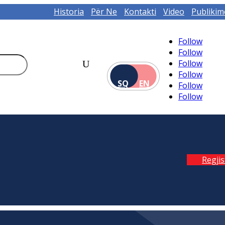
Historia
Për Ne
Kontakti
Video
Publikim
Follow
Follow
Follow
Follow
SQ
EN
Follow
Follow
Regji