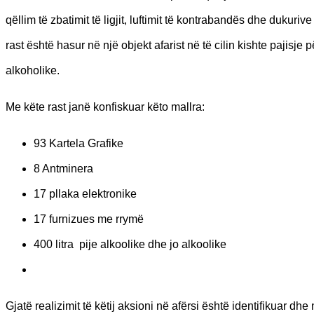
qëllim të zbatimit të ligjit, luftimit të kontrabandës dhe dukur
rast është hasur në një objekt afarist në të cilin kishte pajisj
alkoholike.
Me këte rast janë konfiskuar këto mallra:
93 Kartela Grafike
8 Antminera
17 pllaka elektronike
17 furnizues me rrymë
400 litra pije alkoolike dhe jo alkoolike
Gjat
ë
realizimit t
ë
k
ë
tij aksioni n
ë
af
ë
rsi
ë
sht
ë
identifikuar dhe