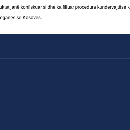
uktet jan
ë
konfiskuar si dhe ka filluar procedura kundervajt
ë
se 
 Doganës së Kosovës.