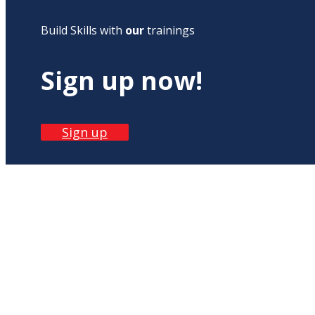
Build Skills with
our
trainings
Sign up now!
Sign up