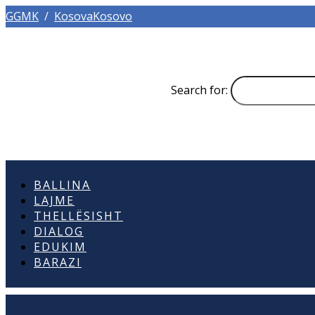
GGMK
/
KosovaKosovo
Search for:
BALLINA
LAJME
THELLËSISHT
DIALOG
EDUKIM
BARAZI