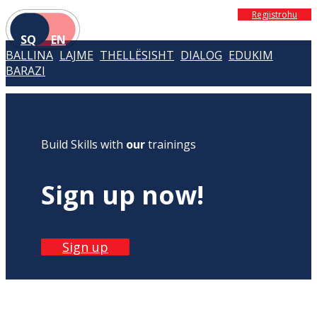
Regjistrohu
SQ
EN
BALLINA
LAJME
THELLËSISHT
DIALOG
EDUKIM
BARAZI
Build Skills with
our
trainings
Sign up now!
Sign up