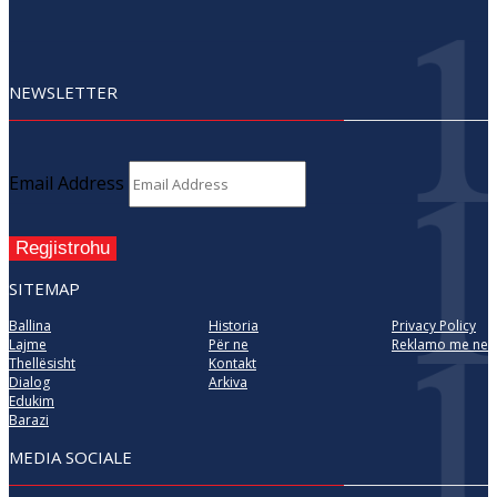
NEWSLETTER
Email Address
Regjistrohu
SITEMAP
Ballina
Historia
Privacy Policy
Lajme
Për ne
Reklamo me ne
Thellësisht
Kontakt
Dialog
Arkiva
Edukim
Barazi
MEDIA SOCIALE