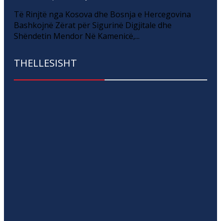
Të Rinjtë nga Kosova dhe Bosnja e Hercegovina
Bashkojnë Zërat për Sigurinë Digjitale dhe
Shëndetin Mendor Në Kamenicë,...
THELLESISHT