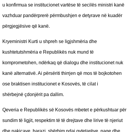
u konfirmua se institucionet vartëse të secilës ministri kanë
vazhduar pandërprerë përmbushjen e detyrave në kuadër
përgjegjësive që kanë.
Kryeministri Kurti u shpreh se ligjshmëria dhe
kushtetutshmëria e Republikës nuk mund të
komprometohen, ndërkaq që dialogu dhe institucionet nuk
kanë alternativë. Ai përsëriti thirrjen që mos të bojkotohen
ose braktisen institucionet e Kosovës, të cilat i
shërbejnë çdonjërit pa dallim.
Qeveria e Republikës së Kosovës mbetet e përkushtuar për
sundim të ligjit, respektim të të drejtave dhe lirive të njeriut
dhe pakicave, barazi, shërbim ndaj qytetarëve, paqe dhe