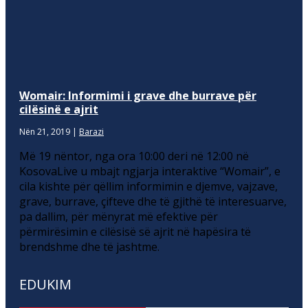
Womair: Informimi i grave dhe burrave për
cilësinë e ajrit
Nën 21, 2019
|
Barazi
Më 19 nëntor, nga ora 10:00 deri në 12:00 në
KosovaLive u mbajt ngjarja interaktive “Womair”, e
cila kishte për qëllim informimin e djemve, vajzave,
grave, burrave, çifteve dhe të gjithë të interesuarve,
pa dallim, për mënyrat më efektive për
përmirësimin e cilësisë së ajrit në hapësira të
brendshme dhe të jashtme.
EDUKIM