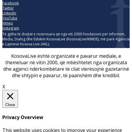
Facebook
Twitter
Linkedin
YouTube
Vimeo
Instagram
Të gjitha të drejtat e rezervuara që nga viti 2000 Fondacioni për Informim,
Media, Dialog dhe Edukim KosovaLive (KosovaLive/KIMDE), më parë Agjencia
e Lajmeve Kosova Live (AKL).
KosovaLive është organizatë e pavarur mediale, e
themeluar në vitin 2000, që mbështetet nga organizata
dhe agjenci ndërkombëtare të cilat vlerësojnë gazetarinë
dhe shtypin e pavarur, të paanshëm dhe kredibil.
X
Close
Privacy Overview
This website uses cookies to improve your experience