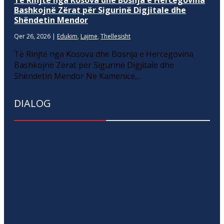
Të Rinjtë nga Kosova dhe Bosnja e Hercegovina
Bashkojnë Zërat për Sigurinë Digjitale dhe
Shëndetin Mendor
Qer 26, 2026
|
Edukim
,
Lajme
,
Thellesisht
Të Rinjtë nga Kosova dhe Bosnja e Hercegovina
Bashkojnë Zërat për Sigurinë Digjitale dhe
Shëndetin Mendor Në Kamenicë,...
DIALOG