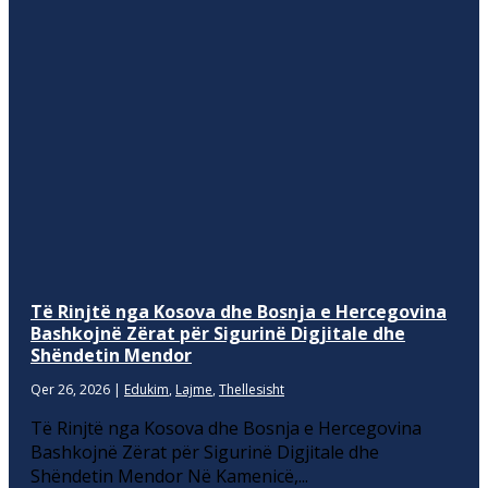
Të Rinjtë nga Kosova dhe Bosnja e Hercegovina
Bashkojnë Zërat për Sigurinë Digjitale dhe
Shëndetin Mendor
Qer 26, 2026
|
Edukim
,
Lajme
,
Thellesisht
Të Rinjtë nga Kosova dhe Bosnja e Hercegovina
Bashkojnë Zërat për Sigurinë Digjitale dhe
Shëndetin Mendor Në Kamenicë,...