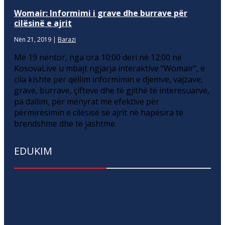
Womair: Informimi i grave dhe burrave për
cilësinë e ajrit
Nën 21, 2019
|
Barazi
Më 19 nëntor, nga ora 10:00 deri në 12:00 në
KosovaLive u mbajt ngjarja interaktive “Womair”, e
cila kishte për qëllim informimin e djemve, vajzave,
grave, burrave, çifteve dhe të gjithë të interesuarve,
pa dallim, për mënyrat më efektive për
përmirësimin e cilësisë së ajrit në hapësira të
brendshme dhe të jashtme.
EDUKIM