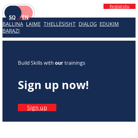
Regjistrohu
SQ
EN
BALLINA
LAJME
THELLËSISHT
DIALOG
EDUKIM
BARAZI
Build Skills with
our
trainings
Sign up now!
Sign up