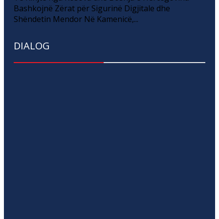
Bashkojnë Zërat për Sigurinë Digjitale dhe
Shëndetin Mendor Në Kamenicë,...
DIALOG