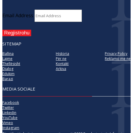
Email Address
Regjistrohu
SITEMAP
Ballina
Historia
Privacy Policy
Lajme
Për ne
Reklamo me ne
Thellësisht
Kontakt
Dialog
Arkiva
Edukim
Barazi
MEDIA SOCIALE
Facebook
Twitter
Linkedin
YouTube
Vimeo
Instagram