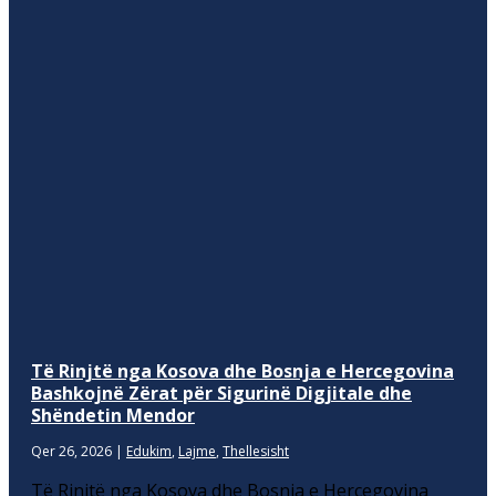
Të Rinjtë nga Kosova dhe Bosnja e Hercegovina
Bashkojnë Zërat për Sigurinë Digjitale dhe
Shëndetin Mendor
Qer 26, 2026
|
Edukim
,
Lajme
,
Thellesisht
Të Rinjtë nga Kosova dhe Bosnja e Hercegovina