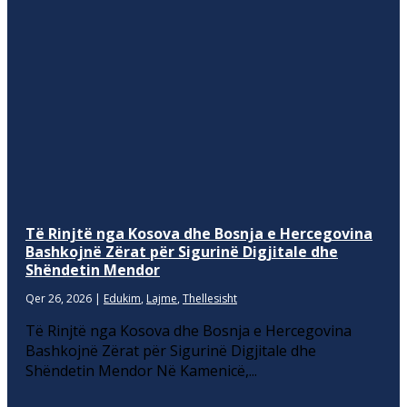
Të Rinjtë nga Kosova dhe Bosnja e Hercegovina
Bashkojnë Zërat për Sigurinë Digjitale dhe
Shëndetin Mendor
Qer 26, 2026
|
Edukim
,
Lajme
,
Thellesisht
Të Rinjtë nga Kosova dhe Bosnja e Hercegovina
Bashkojnë Zërat për Sigurinë Digjitale dhe
Shëndetin Mendor Në Kamenicë,...