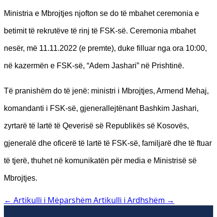
Ministria e Mbrojtjes njofton se do të mbahet ceremonia e
betimit të rekrutëve të rinj të FSK-së. Ceremonia mbahet
nesër, më 11.11.2022 (e premte), duke filluar nga ora 10:00,
në kazermën e FSK-së, “Adem Jashari” në Prishtinë.
Të pranishëm do të jenë: ministri i Mbrojtjes, Armend Mehaj,
komandanti i FSK-së, gjenerallejtënant Bashkim Jashari,
zyrtarë të lartë të Qeverisë së Republikës së Kosovës,
gjeneralë dhe oficerë të lartë të FSK-së, familjarë dhe të ftuar
të tjerë, thuhet në komunikatën për media e Ministrisë së
Mbrojtjes.
←
Artikulli i Mëparshëm
Artikulli i Ardhshëm
→