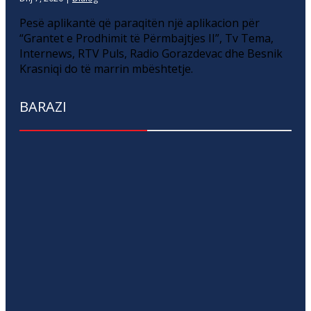
Pesë aplikantë që paraqitën një aplikacion për
“Grantet e Prodhimit të Përmbajtjes II”, Tv Tema,
Internews, RTV Puls, Radio Gorazdevac dhe Besnik
Krasniqi do të marrin mbështetje.
BARAZI