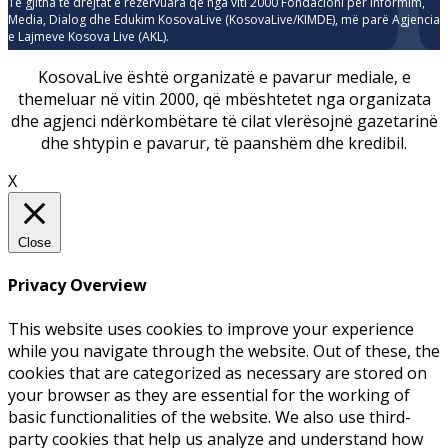
Të gjitha të drejtat e rezervuara që nga viti 2000 Fondacioni për Informim,
Media, Dialog dhe Edukim KosovaLive (KosovaLive/KIMDE), më parë Agjencia
e Lajmeve Kosova Live (AKL).
KosovaLive është organizatë e pavarur mediale, e
themeluar në vitin 2000, që mbështetet nga organizata
dhe agjenci ndërkombëtare të cilat vlerësojnë gazetarinë
dhe shtypin e pavarur, të paanshëm dhe kredibil.
X
Close
Privacy Overview
This website uses cookies to improve your experience
while you navigate through the website. Out of these, the
cookies that are categorized as necessary are stored on
your browser as they are essential for the working of
basic functionalities of the website. We also use third-
party cookies that help us analyze and understand how