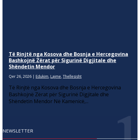
Të Rinjtë nga Kosova dhe Bosnja e Hercegovina
Bashkojnë Zërat për Sigurinë Digjitale dhe
Shëndetin Mendor
Qer 26, 2026
|
Edukim
,
Lajme
,
Thellesisht
Të Rinjtë nga Kosova dhe Bosnja e Hercegovina
Bashkojnë Zërat për Sigurinë Digjitale dhe
Shëndetin Mendor Në Kamenicë,...
NEWSLETTER