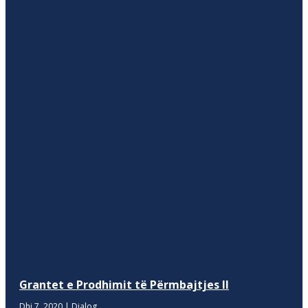
Grantet e Prodhimit të Përmbajtjes II
Dhj 7, 2020
|
Dialog