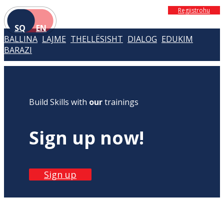
Regjistrohu
SQ
EN
BALLINA
LAJME
THELLËSISHT
DIALOG
EDUKIM
BARAZI
Build Skills with
our
trainings
Sign up now!
Sign up