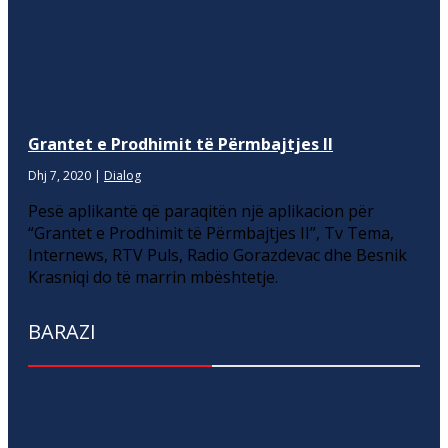
Grantet e Prodhimit të Përmbajtjes II
Dhj 7, 2020
|
Dialog
Pesë aplikantë që paraqitën një aplikacion për
“Grantet e Prodhimit të Përmbajtjes II”, Tv Tema,
Internews, RTV Puls, Radio Gorazdevac dhe Besnik
Krasniqi do të marrin mbështetje.
BARAZI