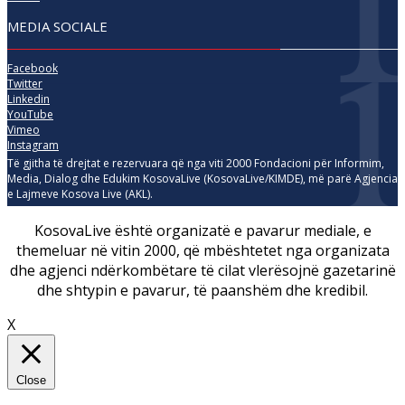
MEDIA SOCIALE
Facebook
Twitter
Linkedin
YouTube
Vimeo
Instagram
Të gjitha të drejtat e rezervuara që nga viti 2000 Fondacioni për Informim,
Media, Dialog dhe Edukim KosovaLive (KosovaLive/KIMDE), më parë Agjencia
e Lajmeve Kosova Live (AKL).
KosovaLive është organizatë e pavarur mediale, e
themeluar në vitin 2000, që mbështetet nga organizata
dhe agjenci ndërkombëtare të cilat vlerësojnë gazetarinë
dhe shtypin e pavarur, të paanshëm dhe kredibil.
X
Close