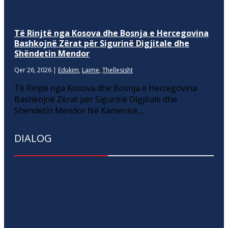
Të Rinjtë nga Kosova dhe Bosnja e Hercegovina
Bashkojnë Zërat për Sigurinë Digjitale dhe
Shëndetin Mendor
Qer 26, 2026
|
Edukim
,
Lajme
,
Thellesisht
Të Rinjtë nga Kosova dhe Bosnja e Hercegovina
Bashkojnë Zërat për Sigurinë Digjitale dhe
Shëndetin Mendor Në Kamenicë,...
DIALOG