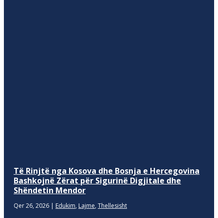
Të Rinjtë nga Kosova dhe Bosnja e Hercegovina
Bashkojnë Zërat për Sigurinë Digjitale dhe
Shëndetin Mendor
Qer 26, 2026
|
Edukim
,
Lajme
,
Thellesisht