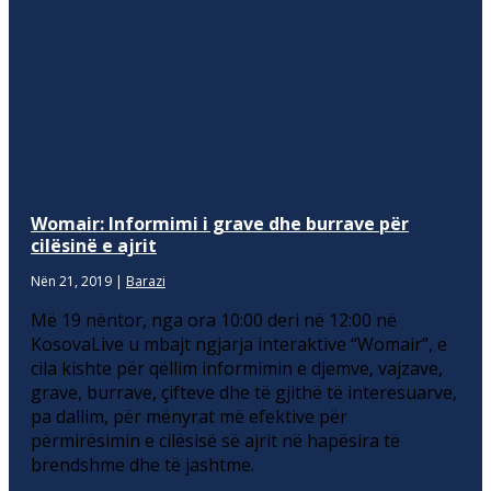
Womair: Informimi i grave dhe burrave për
cilësinë e ajrit
Nën 21, 2019
|
Barazi
Më 19 nëntor, nga ora 10:00 deri në 12:00 në
KosovaLive u mbajt ngjarja interaktive “Womair”, e
cila kishte për qëllim informimin e djemve, vajzave,
grave, burrave, çifteve dhe të gjithë të interesuarve,
pa dallim, për mënyrat më efektive për
përmirësimin e cilësisë së ajrit në hapësira të
brendshme dhe të jashtme.