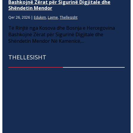
Bashkojnë Zërat për Sigurinë Digjitale dhe
Shëndetin Mendor
Qer 26, 2026
|
Edukim
,
Lajme
,
Thellesisht
Të Rinjtë nga Kosova dhe Bosnja e Hercegovina
Bashkojnë Zërat për Sigurinë Digjitale dhe
Shëndetin Mendor Në Kamenicë,...
THELLESISHT