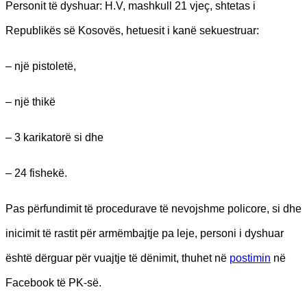
Personit të dyshuar: H.V, mashkull 21 vjeç, shtetas i
Republikës së Kosovës, hetuesit i kanë sekuestruar:
– një pistoletë,
– një thikë
– 3 karikatorë si dhe
– 24 fishekë.
Pas përfundimit të procedurave të nevojshme policore, si dhe
inicimit të rastit për armëmbajtje pa leje, personi i dyshuar
është dërguar për vuajtje të dënimit, thuhet në
postimin
në
Facebook të PK-së.