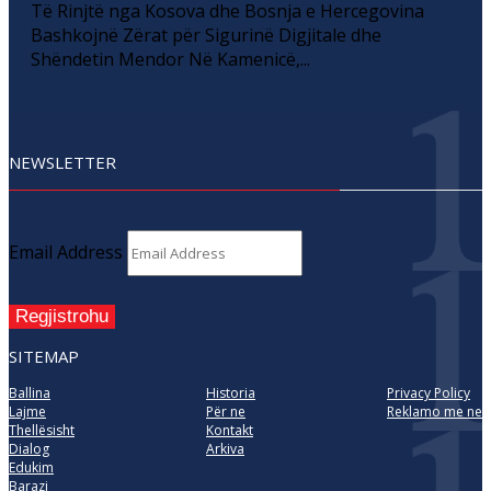
Të Rinjtë nga Kosova dhe Bosnja e Hercegovina
Bashkojnë Zërat për Sigurinë Digjitale dhe
Shëndetin Mendor Në Kamenicë,...
NEWSLETTER
Email Address
Regjistrohu
SITEMAP
Ballina
Historia
Privacy Policy
Lajme
Për ne
Reklamo me ne
Thellësisht
Kontakt
Dialog
Arkiva
Edukim
Barazi