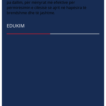
pa dallim, për mënyrat më efektive për
përmirësimin e cilësisë së ajrit në hapësira të
brendshme dhe të jashtme.
EDUKIM