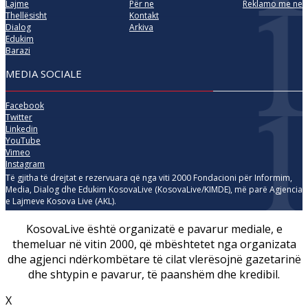
Lajme
Për ne
Reklamo me ne
Thellësisht
Kontakt
Dialog
Arkiva
Edukim
Barazi
MEDIA SOCIALE
Facebook
Twitter
Linkedin
YouTube
Vimeo
Instagram
Të gjitha të drejtat e rezervuara që nga viti 2000 Fondacioni për Informim,
Media, Dialog dhe Edukim KosovaLive (KosovaLive/KIMDE), më parë Agjencia
e Lajmeve Kosova Live (AKL).
KosovaLive është organizatë e pavarur mediale, e
themeluar në vitin 2000, që mbështetet nga organizata
dhe agjenci ndërkombëtare të cilat vlerësojnë gazetarinë
dhe shtypin e pavarur, të paanshëm dhe kredibil.
X