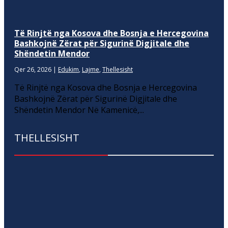
Të Rinjtë nga Kosova dhe Bosnja e Hercegovina
Bashkojnë Zërat për Sigurinë Digjitale dhe
Shëndetin Mendor
Qer 26, 2026
|
Edukim
,
Lajme
,
Thellesisht
Të Rinjtë nga Kosova dhe Bosnja e Hercegovina
Bashkojnë Zërat për Sigurinë Digjitale dhe
Shëndetin Mendor Në Kamenicë,...
THELLESISHT