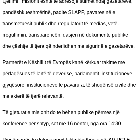
Qëllimi i misionit është të adresojë sulmet ndaj gazetarëve,
pandëshkueshmërinë, paditë SLAPP, pavarësinë e
transmetuesit publik dhe rregullatorit të medias, vetë-
rregullimin, transparencën, qasjen në dokumente publike
dhe çështje të tjera që ndërlidhen me sigurinë e gazetarëve.
Partnerët e Këshillit të Evropës kanë kërkuar takime me
përfaqësues të lartë të qeverisë, parlamentit, institucioneve
gjyqësore, institucioneve të pavarura, të shoqërisë civile dhe
me akterë të tjerë relevantë.
Të gjeturat e misionit do të bëhen publike përmes një
konference për shtyp, sot më 16 nëntor, nga ora 14:30.
Pjesëmarrës të delegacionit faktmbledhës janë: ARTICLE