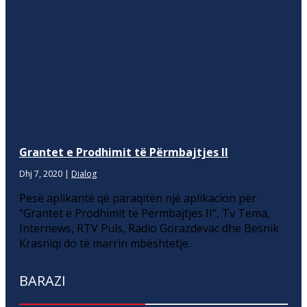
Grantet e Prodhimit të Përmbajtjes II
Dhj 7, 2020
|
Dialog
Pesë aplikantë që paraqitën një aplikacion për
“Grantet e Prodhimit të Përmbajtjes II”, Tv Tema,
Internews, RTV Puls, Radio Gorazdevac dhe Besnik
Krasniqi do të marrin mbështetje.
BARAZI