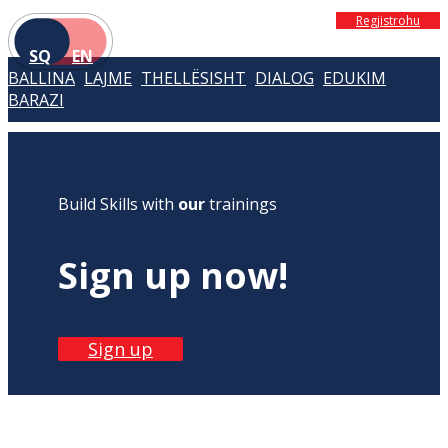
Regjistrohu
SQ
EN
BALLINA
LAJME
THELLËSISHT
DIALOG
EDUKIM
BARAZI
Build Skills with
our
trainings
Sign up now!
Sign up