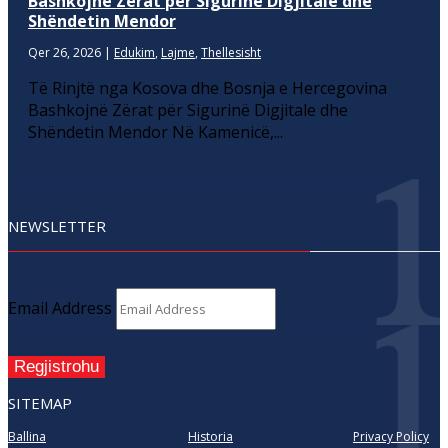
Bashkojnë Zërat për Sigurinë Digjitale dhe
Shëndetin Mendor
Qer 26, 2026
|
Edukim
,
Lajme
,
Thellesisht
Të Rinjtë nga Kosova dhe Bosnja e Hercegovina
Bashkojnë Zërat për Sigurinë Digjitale dhe
Shëndetin Mendor Në Kamenicë,...
NEWSLETTER
Email Address
Regjistrohu
SITEMAP
Ballina
Historia
Privacy Policy