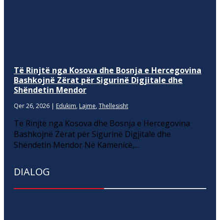
Të Rinjtë nga Kosova dhe Bosnja e Hercegovina
Bashkojnë Zërat për Sigurinë Digjitale dhe
Shëndetin Mendor
Qer 26, 2026
|
Edukim
,
Lajme
,
Thellesisht
Të Rinjtë nga Kosova dhe Bosnja e Hercegovina
Bashkojnë Zërat për Sigurinë Digjitale dhe
Shëndetin Mendor Në Kamenicë,...
DIALOG