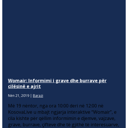
Womair: Informimi i grave dhe burrave për
cilësinë e ajrit
Nën 21, 2019
|
Barazi
Më 19 nëntor, nga ora 10:00 deri në 12:00 në
KosovaLive u mbajt ngjarja interaktive “Womair”, e
cila kishte për qëllim informimin e djemve, vajzave,
grave, burrave, çifteve dhe të gjithë të interesuarve,