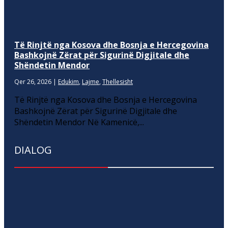
Të Rinjtë nga Kosova dhe Bosnja e Hercegovina
Bashkojnë Zërat për Sigurinë Digjitale dhe
Shëndetin Mendor
Qer 26, 2026
|
Edukim
,
Lajme
,
Thellesisht
Të Rinjtë nga Kosova dhe Bosnja e Hercegovina
Bashkojnë Zërat për Sigurinë Digjitale dhe
Shëndetin Mendor Në Kamenicë,...
DIALOG