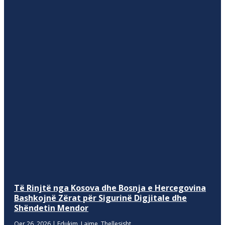
Të Rinjtë nga Kosova dhe Bosnja e Hercegovina
Bashkojnë Zërat për Sigurinë Digjitale dhe
Shëndetin Mendor
Qer 26, 2026
|
Edukim
,
Lajme
,
Thellesisht