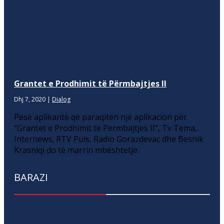
Grantet e Prodhimit të Përmbajtjes II
Dhj 7, 2020
|
Dialog
Pesë aplikantë që paraqitën një aplikacion për
“Grantet e Prodhimit të Përmbajtjes II”, Tv Tema,
Internews, RTV Puls, Radio Gorazdevac dhe Besnik
Krasniqi do të marrin mbështetje.
BARAZI