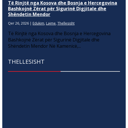
Të Rinjtë nga Kosova dhe Bosnja e Hercegovina
Bashkojnë Zërat për Sigurinë Digjitale dhe
Shëndetin Mendor
Qer 26, 2026
|
Edukim
,
Lajme
,
Thellesisht
Të Rinjtë nga Kosova dhe Bosnja e Hercegovina
Bashkojnë Zërat për Sigurinë Digjitale dhe
Shëndetin Mendor Në Kamenicë,...
THELLESISHT