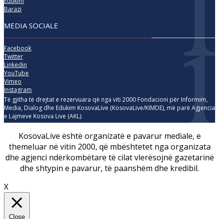
Edukim
Barazi
MEDIA SOCIALE
Facebook
Twitter
Linkedin
YouTube
Vimeo
Instagram
Të gjitha të drejtat e rezervuara që nga viti 2000 Fondacioni për Informim,
Media, Dialog dhe Edukim KosovaLive (KosovaLive/KIMDE), më parë Agjencia
e Lajmeve Kosova Live (AKL).
KosovaLive është organizatë e pavarur mediale, e
themeluar në vitin 2000, që mbështetet nga organizata
dhe agjenci ndërkombëtare të cilat vlerësojnë gazetarinë
dhe shtypin e pavarur, të paanshëm dhe kredibil.
X
Close