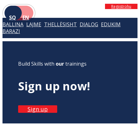
Regjistrohu
SQ
EN
BALLINA
LAJME
THELLËSISHT
DIALOG
EDUKIM
BARAZI
Build Skills with
our
trainings
Sign up now!
Sign up