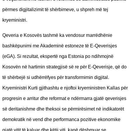
përmes digjitalizimit të shërbimeve, u shpreh më tej
kryeministri.
Qeveria e Kosovës tashmë ka vendosur marrëdhënie
bashkëpunimi me Akademinë estoneze të E-Qeverisjes
(eGA). Si rezultat, ekspertë nga Estonia po ndihmojnë
Kosovën në hartimin strategjisë së re për E-Qeverisje, që do
të shërbejë si udhërrëfyes për transformimin digjital.
Kryeministri Kurti gjithashtu e njoftoi kryeministren Kallas për
progresin e arritur dhe reformat e ndërmarra gjatë qeverisjes
së deritanishme dhe theksoi se përmirësimet në indikatorët
demokratik në vend dhe performanca pozitive ekonomike
gjatë vitit të kaluar dhe këtij viti, kanë dëshmuar se