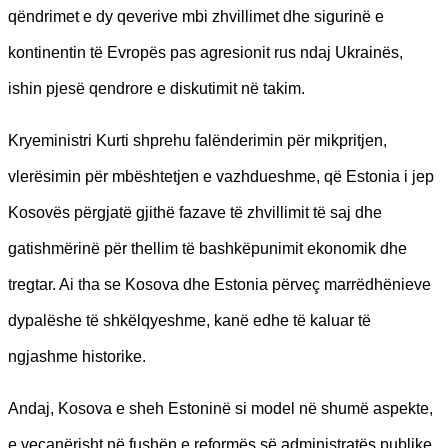
qëndrimet e dy qeverive mbi zhvillimet dhe sigurinë e
kontinentin të Evropës pas agresionit rus ndaj Ukrainës,
ishin pjesë qendrore e diskutimit në takim.
Kryeministri Kurti shprehu falënderimin për mikpritjen,
vlerësimin për mbështetjen e vazhdueshme, që Estonia i jep
Kosovës përgjatë gjithë fazave të zhvillimit të saj dhe
gatishmërinë për thellim të bashkëpunimit ekonomik dhe
tregtar. Ai tha se Kosova dhe Estonia përveç marrëdhënieve
dypalëshe të shkëlqyeshme, kanë edhe të kaluar të
ngjashme historike.
Andaj, Kosova e sheh Estoninë si model në shumë aspekte,
e veçanërisht në fushën e reformës së administratës publike