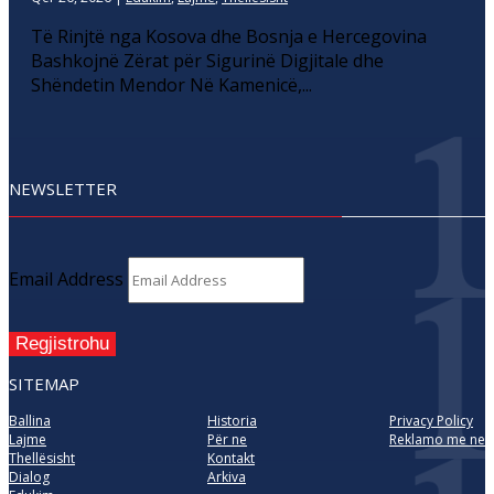
Të Rinjtë nga Kosova dhe Bosnja e Hercegovina
Bashkojnë Zërat për Sigurinë Digjitale dhe
Shëndetin Mendor Në Kamenicë,...
NEWSLETTER
Email Address
Regjistrohu
SITEMAP
Ballina
Historia
Privacy Policy
Lajme
Për ne
Reklamo me ne
Thellësisht
Kontakt
Dialog
Arkiva