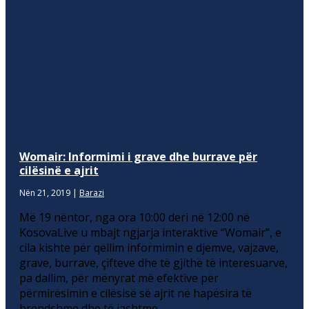
Womair: Informimi i grave dhe burrave për
cilësinë e ajrit
Nën 21, 2019
|
Barazi
Më 19 nëntor, nga ora 10:00 deri në 12:00 në
KosovaLive u mbajt ngjarja interaktive “Womair”, e
cila kishte për qëllim informimin e djemve, vajzave,
grave, burrave, çifteve dhe të gjithë të interesuarve,
pa dallim, për mënyrat më efektive për
përmirësimin e cilësisë së ajrit në hapësira të
brendshme dhe të jashtme.