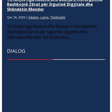
Bashkojnë Zërat për Sigurinë Digjitale dhe
Shëndetin Mendor
Qer 26, 2026
|
Edukim
,
Lajme
,
Thellesisht
Të Rinjtë nga Kosova dhe Bosnja e Hercegovina
Bashkojnë Zërat për Sigurinë Digjitale dhe
Shëndetin Mendor Në Kamenicë,...
DIALOG