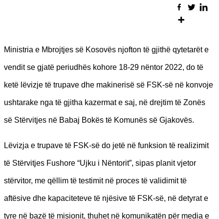
Ministria e Mbrojtjes së Kosovës njofton të gjithë qytetarët e
vendit se gjatë periudhës kohore 18-29 nëntor 2022, do të
ketë lëvizje të trupave dhe makinerisë së FSK-së në konvoje
ushtarake nga të gjitha kazermat e saj, në drejtim të Zonës
së Stërvitjes në Babaj Bokës të Komunës së Gjakovës.
Lëvizja e trupave të FSK-së do jetë në funksion të realizimit
të Stërvitjes Fushore “Ujku i Nëntorit”, sipas planit vjetor
stërvitor, me qëllim të testimit në proces të validimit të
aftësive dhe kapaciteteve të njësive të FSK-së, në detyrat e
tyre në bazë të misionit, thuhet në komunikatën për media e