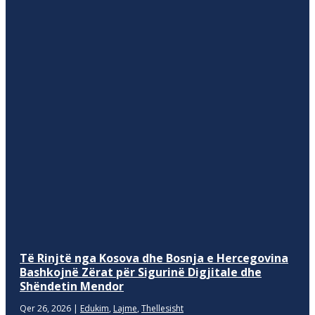
Të Rinjtë nga Kosova dhe Bosnja e Hercegovina
Bashkojnë Zërat për Sigurinë Digjitale dhe
Shëndetin Mendor
Qer 26, 2026
|
Edukim
,
Lajme
,
Thellesisht