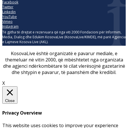
Facebook
Twitter
Linkedin
YouTube
Vimeo
Instagram
Të gjitha të drejtat e rezervuara që nga viti 2000 Fondacioni për Informim,
Media, Dialog dhe Edukim KosovaLive (KosovaLive/KIMDE), më parë Agjencia
e Lajmeve Kosova Live (AKL).
KosovaLive është organizatë e pavarur mediale, e
themeluar në vitin 2000, që mbështetet nga organizata
dhe agjenci ndërkombëtare të cilat vlerësojnë gazetarinë
dhe shtypin e pavarur, të paanshëm dhe kredibil.
X
Close
Privacy Overview
This website uses cookies to improve your experience