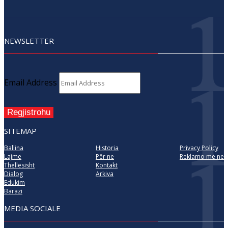
NEWSLETTER
Email Address
Regjistrohu
SITEMAP
Ballina
Historia
Privacy Policy
Lajme
Për ne
Reklamo me ne
Thellësisht
Kontakt
Dialog
Arkiva
Edukim
Barazi
MEDIA SOCIALE