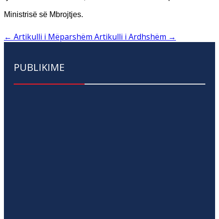
Ministrisë së Mbrojtjes.
←
Artikulli i Mëparshëm
Artikulli i Ardhshëm
→
PUBLIKIME