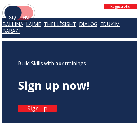
Regjistrohu
SQ
EN
BALLINA
LAJME
THELLËSISHT
DIALOG
EDUKIM
BARAZI
Build Skills with
our
trainings
Sign up now!
Sign up