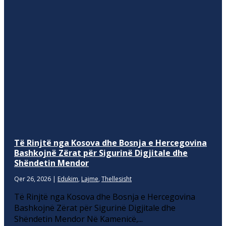
Të Rinjtë nga Kosova dhe Bosnja e Hercegovina
Bashkojnë Zërat për Sigurinë Digjitale dhe
Shëndetin Mendor
Qer 26, 2026
|
Edukim
,
Lajme
,
Thellesisht
Të Rinjtë nga Kosova dhe Bosnja e Hercegovina
Bashkojnë Zërat për Sigurinë Digjitale dhe
Shëndetin Mendor Në Kamenicë,...