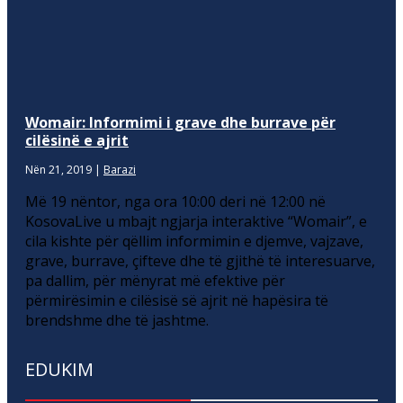
Womair: Informimi i grave dhe burrave për
cilësinë e ajrit
Nën 21, 2019
|
Barazi
Më 19 nëntor, nga ora 10:00 deri në 12:00 në
KosovaLive u mbajt ngjarja interaktive “Womair”, e
cila kishte për qëllim informimin e djemve, vajzave,
grave, burrave, çifteve dhe të gjithë të interesuarve,
pa dallim, për mënyrat më efektive për
përmirësimin e cilësisë së ajrit në hapësira të
brendshme dhe të jashtme.
EDUKIM