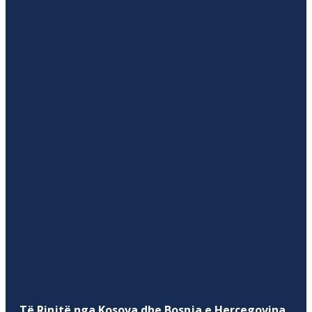
Të Rinjtë nga Kosova dhe Bosnja e Hercegovina