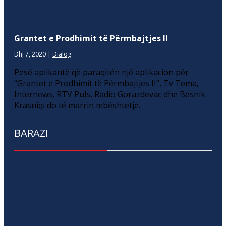
Grantet e Prodhimit të Përmbajtjes II
Dhj 7, 2020
|
Dialog
Pesë aplikantë që paraqitën një aplikacion për
“Grantet e Prodhimit të Përmbajtjes II”, Tv Tema,
Internews, RTV Puls, Radio Gorazdevac dhe Besnik
Krasniqi do të marrin mbështetje.
BARAZI