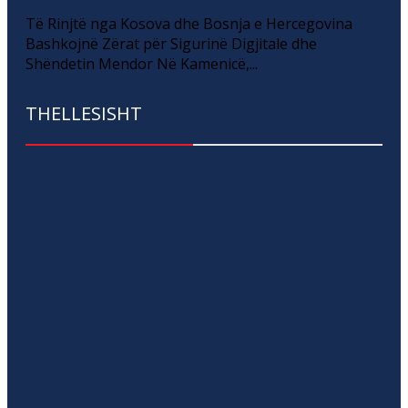
Të Rinjtë nga Kosova dhe Bosnja e Hercegovina
Bashkojnë Zërat për Sigurinë Digjitale dhe
Shëndetin Mendor Në Kamenicë,...
THELLESISHT